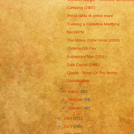
Camping (1957)
Prova fallita di primo mare
Trekking a Castellina Marittima
NordVPN
The Million Dollar Hotel (2000)
Chrome OS Flex
Bulletproof Man (2011)
Dark Crystal (1982)
Queen - News Of The World
Ghiblification
►
marzo
(51)
►
febbraio
(34)
►
gennaio
(42)
►
2024
(371)
►
2023
(380)