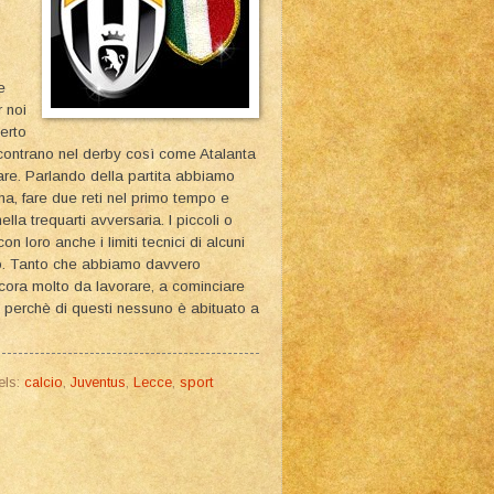
e
r noi
erto
ncontrano nel derby così come Atalanta
are. Parlando della partita abbiamo
a, fare due reti nel primo tempo e
la trequarti avversaria. I piccoli o
 loro anche i limiti tecnici di alcuni
urno. Tanto che abbiamo davvero
ncora molto da lavorare, a cominciare
, perchè di questi nessuno è abituato a
els:
calcio
,
Juventus
,
Lecce
,
sport