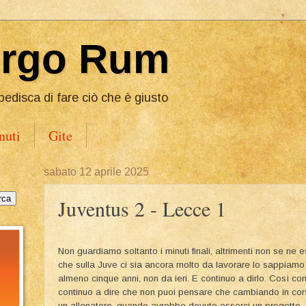
Ergo Rum
pedisca di fare ciò che è giusto
nuti
Gite
sabato 12 aprile 2025
Juventus 2 - Lecce 1
Non guardiamo soltanto i minuti finali, altrimenti non se ne e
che sulla Juve ci sia ancora molto da lavorare lo sappiamo
almeno cinque anni, non da ieri. E continuo a dirlo. Così c
continuo a dire che non puoi pensare che cambiando in co
un allenatore, quando avrebbe dovuto esserci un progetto