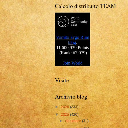
Calcolo distribuito TEAM
Visite
Archivio blog
►
2026
(233)
▼
2025
(420)
►
dicembre
(31)