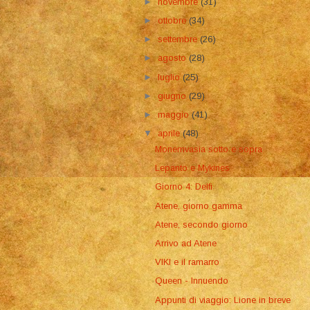
►
novembre
(31)
►
ottobre
(34)
►
settembre
(26)
►
agosto
(28)
►
luglio
(25)
►
giugno
(29)
►
maggio
(41)
▼
aprile
(48)
Monemvasia sotto e sopra
Lepanto e Mykines
Giorno 4: Delfi
Atene, giorno gamma
Atene, secondo giorno
Arrivo ad Atene
VIKI e il ramarro
Queen - Innuendo
Appunti di viaggio: Lione in breve