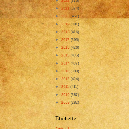
►
2022
(375)
►
2021
(374)
►
2020
(451)
►
2019
(381)
►
2018
(416)
►
2017
(395)
►
2016
(426)
►
2015
(435)
►
2014
(437)
►
2013
(389)
►
2012
(424)
►
2011
(411)
►
2010
(387)
►
2009
(282)
Etichette
Android