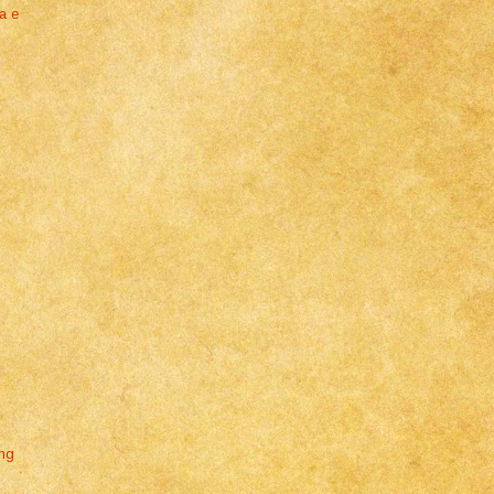
ia e
ing