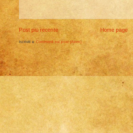
Post più recente
Home page
Iscriviti a:
Commenti sul post (Atom)