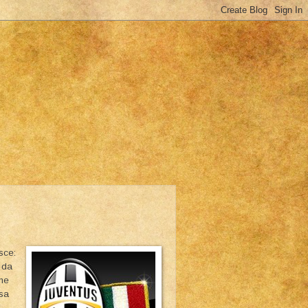
sce:
 da
ome
rsa