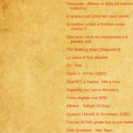
Pasquetta - Ritorno in Italia tra memor
bellezza
A spasso per Lione ed i suoi musei
Di nebbie, scalini e frontiere solari -
Giorno 2
Gita verso nord: tra Alessandria e le
pendici dell...
The Walking Dead [Stagione 8]
La Linea di San Michele
U2 - War
Sonic 2 - Il Film (2022)
ChatGPT e Gemini, VIKI e Vera
Supporto per casco Motofans
Firma digitale con SPID
Athena - Twilight Of Days
Quando I Mondi Si Scontrano (1951)
Forclaz MT500 ghette basse per trekk
Dark Quarterer - War Tears