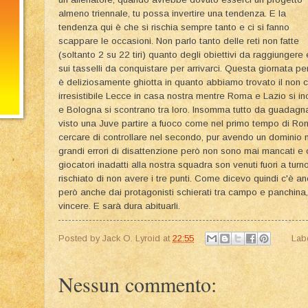
almeno triennale, tu possa invertire una tendenza. E la
tendenza qui è che si rischia sempre tanto e ci si fanno
scappare le occasioni. Non parlo tanto delle reti non fatte
(soltanto 2 su 22 tiri) quanto degli obiettivi da raggiungere 
sui tasselli da conquistare per arrivarci. Questa giornata pe
è deliziosamente ghiotta in quanto abbiamo trovato il non c
irresistibile Lecce in casa nostra mentre Roma e Lazio si i
e Bologna si scontrano tra loro. Insomma tutto da guadagn
visto una Juve partire a fuoco come nel primo tempo di Rom
cercare di controllare nel secondo, pur avendo un dominio nel
grandi errori di disattenzione però non sono mai mancati e con
giocatori inadatti alla nostra squadra son venuti fuori a t
rischiato di non avere i tre punti. Come dicevo quindi c'è a
però anche dai protagonisti schierati tra campo e panchina
vincere. E sarà dura abituarli.
Posted by
Jack O. Lyroid
at
22:55
Lab
Nessun commento: