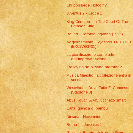
Chi possiede i bitcoin?
Juventus 2 - Lecce 1
King Crimson - In The Court Of The
Crimson King
Bound - Torbido Inganno (1996)
Aggiornamento Oxygenos 14.0.0.730
(EX01V60P01)
La pianificazione come arte
dell'improvvisazione
Trolley rigido o zaino morbido?
Musica Maestro: la collezione entra in
scena
Westworld - Dove Tutto E' Concesso
[Stagione 3]
Abus Touch 57/45 lucchetto smart
Carta igienica di bambù
Nirvana - Nevermind
Roma 1 - Juventus 1
Giovanni Burgio - Infezione Genomica