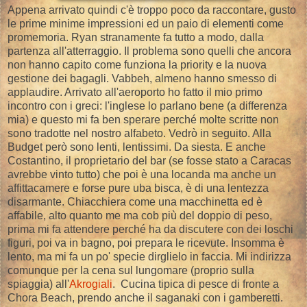
Appena arrivato quindi c'è troppo poco da raccontare, gusto
le prime minime impressioni ed un paio di elementi come
promemoria. Ryan stranamente fa tutto a modo, dalla
partenza all'atterraggio. Il problema sono quelli che ancora
non hanno capito come funziona la priority e la nuova
gestione dei bagagli. Vabbeh, almeno hanno smesso di
applaudire. Arrivato all'aeroporto ho fatto il mio primo
incontro con i greci: l'inglese lo parlano bene (a differenza
mia) e questo mi fa ben sperare perché molte scritte non
sono tradotte nel nostro alfabeto. Vedrò in seguito. Alla
Budget però sono lenti, lentissimi. Da siesta. E anche
Costantino, il proprietario del bar (se fosse stato a Caracas
avrebbe vinto tutto) che poi è una locanda ma anche un
affittacamere e forse pure uba bisca, è di una lentezza
disarmante. Chiacchiera come una macchinetta ed è
affabile, alto quanto me ma cob più del doppio di peso,
prima mi fa attendere perché ha da discutere con dei loschi
figuri, poi va in bagno, poi prepara le ricevute. Insomma è
lento, ma mi fa un po' specie dirglielo in faccia. Mi indirizza
comunque per la cena sul lungomare (proprio sulla
spiaggia) all'
Akrogiali
. Cucina tipica di pesce di fronte a
Chora Beach, prendo anche il saganaki con i gamberetti.