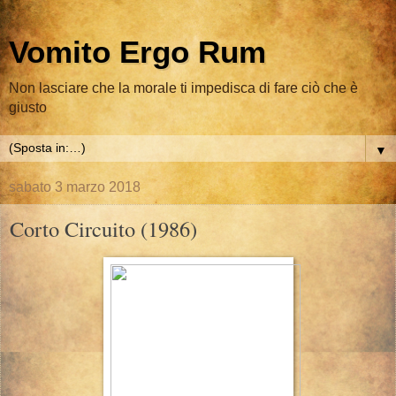
Vomito Ergo Rum
Non lasciare che la morale ti impedisca di fare ciò che è
giusto
▼
sabato 3 marzo 2018
Corto Circuito (1986)