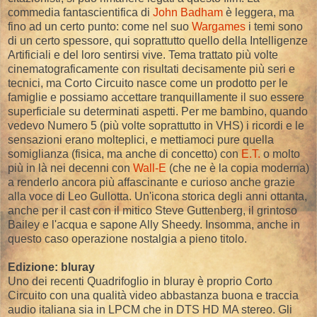
commedia fantascientifica di
John Badham
è leggera, ma
fino ad un certo punto: come nel suo
Wargames
i temi sono
di un certo spessore, qui soprattutto quello della Intelligenze
Artificiali e del loro sentirsi vive. Tema trattato più volte
cinematograficamente con risultati decisamente più seri e
tecnici, ma Corto Circuito nasce come un prodotto per le
famiglie e possiamo accettare tranquillamente il suo essere
superficiale su determinati aspetti. Per me bambino, quando
vedevo Numero 5 (più volte soprattutto in VHS) i ricordi e le
sensazioni erano molteplici, e mettiamoci pure quella
somiglianza (fisica, ma anche di concetto) con
E.T.
o molto
più in là nei decenni con
Wall-E
(che ne è la copia moderna)
a renderlo ancora più affascinante e curioso anche grazie
alla voce di Leo Gullotta. Un'icona storica degli anni ottanta,
anche per il cast con il mitico Steve Guttenberg, il grintoso
Bailey e l'acqua e sapone Ally Sheedy. Insomma, anche in
questo caso operazione nostalgia a pieno titolo.
Edizione: bluray
Uno dei recenti Quadrifoglio in bluray è proprio Corto
Circuito con una qualità video abbastanza buona e traccia
audio italiana sia in LPCM che in DTS HD MA stereo. Gli