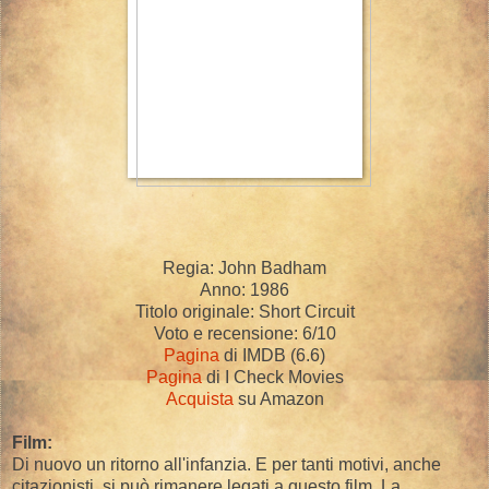
Regia: John Badham
Anno: 1986
Titolo originale: Short Circuit
Voto e recensione: 6/10
Pagina
di IMDB (6.6)
Pagina
di I Check Movies
Acquista
su Amazon
Film:
Di nuovo un ritorno all'infanzia. E per tanti motivi, anche
citazionisti, si può rimanere legati a questo film. La