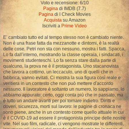
Voto e recensione: 6/10
Pagina
di IMDB (7.7)
Pagina
di I Check Movies
Acquista
su Amazon
Iscriviti a
Prime Video
E' cambiato tutto ed al tempo stesso non è cambiato niente.
Non è una frase fatta da mezzanotte e dintorni, è la realtà
delle cose. Petri non sta con nessuno, mostra i fatti. Spacca.
Lo fa dall'interno, mostrando la classe operaia, i sindacati, i
movimenti studenteschi. Lo fa senza stare dalla parte di
qualcuno, la prova ne è il protagonista. Uno stacanovista
che lavora a cottimo, un leccaculo, uno di quelli che in
fabbrica, vanno evitati. Ci mostra la sua figura così reale e
veritiera in un contesto che non può mettere d'accordo
nessuno. Il lavoratore è soltanto un numero, lo sappiamo, lo
abbiamo appurato: certo, oggi conta più che in passato, ma
è tutto un andare avanti per poi tornare indietro. Diritti e
doveri, sicurezza, morti sul lavoro: le pagine di cronaca ne
sono piene, anche in un contesto come quello attuale in cui
è il COVID-19 ad essere il protagonista principe delle nostre
vite. Nel suo film, radicale, ci vengono mostrate le differenti,