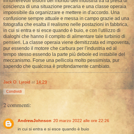
innumerevoli visioni del mondo dell'industria tra la presa di
coscienza di una situazione precaria e una classe operaia
impossibile da organizzare e mettere in d'accordo. Una
confusione sempre attuale e messa in campo grazie ad una
fotografia che esalta il realismo nelle postazioni in fabbrica,
in cui si entra e si esce quando è buio, e con l'utilizzo di
dialoghi che hanno il compito di alimentare tale turbinio di
pensieri. La classe operaia viene demitizzata ed impoverita,
pur essendo il motore che carbura per l'industria ed al
tempo stesso essendo la parte più debole ed instabile del
meccanismo. Forse una pellicola molto pessimista, pur
sapendo che qualcosa è profondamente cambiato.
Jack O. Lyroid
at
14:29
Condividi
2 commenti:
AndrewJohnson
20 marzo 2022 alle ore 22:26
in cui si entra e si esce quando è buio