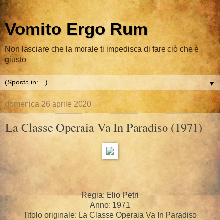
Vomito Ergo Rum
Non lasciare che la morale ti impedisca di fare ciò che è
giusto
▼
domenica 26 aprile 2020
La Classe Operaia Va In Paradiso (1971)
Regia: Elio Petri
Anno: 1971
Titolo originale: La Classe Operaia Va In Paradiso