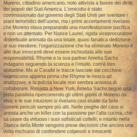
Moreno, cittadino americano, noto attivista a favore dei diritti
dei popoli del Sud America. L'omicidio è stato
commissionato dal governo degli Stati Uniti per sventare i
piani terroristici dell'uomo, ma i primi accertamenti rivelano
che Moreno stava preparando una manifestazione pacifica
e non un attentato. Per Nance Laurel, rigida viceprocuratore
distrettuale animata da una totale, quasi fanatica dedizione
al suo mestiere, l'organizzazione che ha eliminato Moreno e
altri due innocenti deve essere inchiodata alle sue
responsabilità. Rhyme e la sua partner Amelia Sachs
indagano seguendo la scienza e l'intuito, com'è loro
abitudine. Ma ai Caraibi le tracce lasciate dal cecchino
svaniscono appena prima che Rhyme le riesca ad
analizzare, e la polizia locale non sembra ansiosa di
collaborare. Rimasta a New York, Amelia Sachs segue una
pista parallela ripercorrendo gli ultimi giorni di Moreno da
vivo: e le sue intuizioni si rivelano così esatte da farle
correre pericoli sempre più alti. Nelle pieghe del caso si
annida anche un killer con la passione per l'alta cucina, che
sa usare da virtuoso i suoi sofisticati coltelli; e intanto nella
Stanza della Morte vengono prese decisioni che ancora una
volta rischiano di confondere colpevoli e innocenti