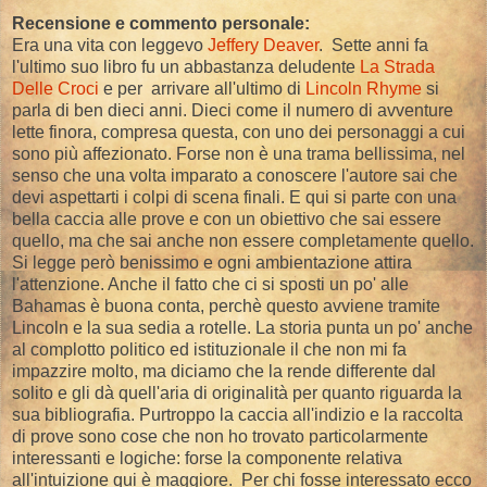
Recensione e commento personale:
Era una vita con leggevo
Jeffery Deaver
. Sette anni fa
l'ultimo suo libro fu un abbastanza deludente
La Strada
Delle Croci
e per arrivare all'ultimo di
Lincoln Rhyme
si
parla di ben dieci anni. Dieci come il numero di avventure
lette finora, compresa questa, con uno dei personaggi a cui
sono più affezionato. Forse non è una trama bellissima, nel
senso che una volta imparato a conoscere l'autore sai che
devi aspettarti i colpi di scena finali. E qui si parte con una
bella caccia alle prove e con un obiettivo che sai essere
quello, ma che sai anche non essere completamente quello.
Si legge però benissimo e ogni ambientazione attira
l'attenzione. Anche il fatto che ci si sposti un po' alle
Bahamas è buona conta, perchè questo avviene tramite
Lincoln e la sua sedia a rotelle. La storia punta un po' anche
al complotto politico ed istituzionale il che non mi fa
impazzire molto, ma diciamo che la rende differente dal
solito e gli dà quell'aria di originalità per quanto riguarda la
sua bibliografia. Purtroppo la caccia all'indizio e la raccolta
di prove sono cose che non ho trovato particolarmente
interessanti e logiche: forse la componente relativa
all'intuizione qui è maggiore. Per chi fosse interessato ecco