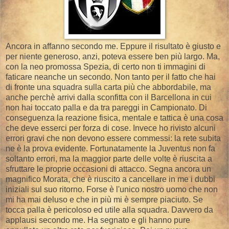
Ancora in affanno secondo me. Eppure il risultato è giusto e
per niente generoso, anzi, poteva essere ben più largo. Ma,
con la neo promossa Spezia, di certo non ti immagini di
faticare neanche un secondo. Non tanto per il fatto che hai
di fronte una squadra sulla carta più che abbordabile, ma
anche perchè arrivi dalla sconfitta con il Barcellona in cui
non hai toccato palla e da tra pareggi in Campionato. Di
conseguenza la reazione fisica, mentale e tattica è una cosa
che deve esserci per forza di cose. Invece ho rivisto alcuni
errori gravi che non devono essere commessi: la rete subita
ne è la prova evidente. Fortunatamente la Juventus non fa
soltanto errori, ma la maggior parte delle volte è riuscita a
sfruttare le proprie occasioni di attacco. Segna ancora un
magnifico Morata, che è riuscito a cancellare in me i dubbi
iniziali sul suo ritorno. Forse è l'unico nostro uomo che non
mi ha mai deluso e che in più mi è sempre piaciuto. Se
tocca palla è pericoloso ed utile alla squadra. Davvero da
applausi secondo me. Ha segnato e gli hanno pure