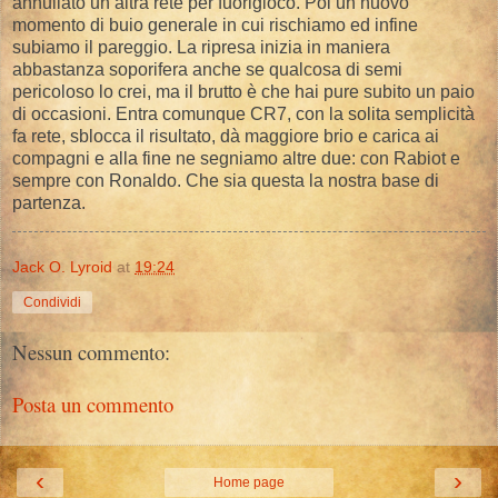
annullato un altra rete per fuorigioco. Poi un nuovo
momento di buio generale in cui rischiamo ed infine
subiamo il pareggio. La ripresa inizia in maniera
abbastanza soporifera anche se qualcosa di semi
pericoloso lo crei, ma il brutto è che hai pure subito un paio
di occasioni. Entra comunque CR7, con la solita semplicità
fa rete, sblocca il risultato, dà maggiore brio e carica ai
compagni e alla fine ne segniamo altre due: con Rabiot e
sempre con Ronaldo. Che sia questa la nostra base di
partenza.
Jack O. Lyroid
at
19:24
Condividi
Nessun commento:
Posta un commento
‹
›
Home page