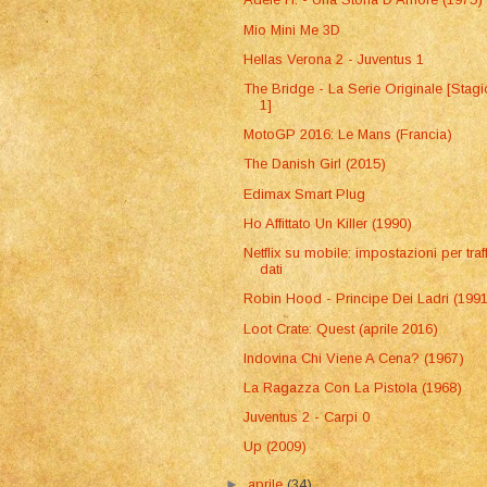
Mio Mini Me 3D
Hellas Verona 2 - Juventus 1
The Bridge - La Serie Originale [Stag
1]
MotoGP 2016: Le Mans (Francia)
The Danish Girl (2015)
Edimax Smart Plug
Ho Affittato Un Killer (1990)
Netflix su mobile: impostazioni per traf
dati
Robin Hood - Principe Dei Ladri (199
Loot Crate: Quest (aprile 2016)
Indovina Chi Viene A Cena? (1967)
La Ragazza Con La Pistola (1968)
Juventus 2 - Carpi 0
Up (2009)
►
aprile
(34)