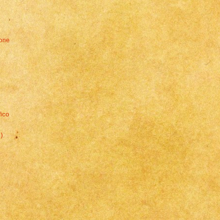
ione
fico
1)