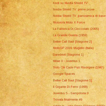
Kodi su Nvidia Shield TV
Nvidia Shield TV: prime prove
Nvidia Shield TV: panoramica di base
Motorola Moto X Force
La Fabbrica Di Cioccolato (2005)
La Grande Guerra (1959)
Better Call Saul [Stagione 2]
MotoGP 2016: Mugello (Italia)
Daredevil [Stagione 1]
Milan 0 - Juventus 1
Solo Chi Cade Può Risorgere (1947)
Google Spaces
Better Call Saul [Stagione 1]
Il Gigante Di Ferro (1999)
Juventus 5 - Sampdoria 0
Trovata finalmente #9
Adele H. - Una Storia D'Amore (1975)