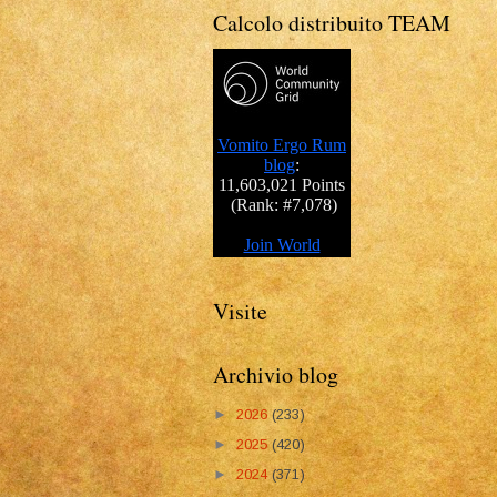
Calcolo distribuito TEAM
Visite
Archivio blog
►
2026
(233)
►
2025
(420)
►
2024
(371)