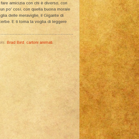
fare amicizia con chi è diverso, con
è un po' così, con quella buona morale
ia delle meraviglie, il Gigante di
erbe. E ti torna la voglia di leggere
els:
Brad Bird
,
cartoni animati
,