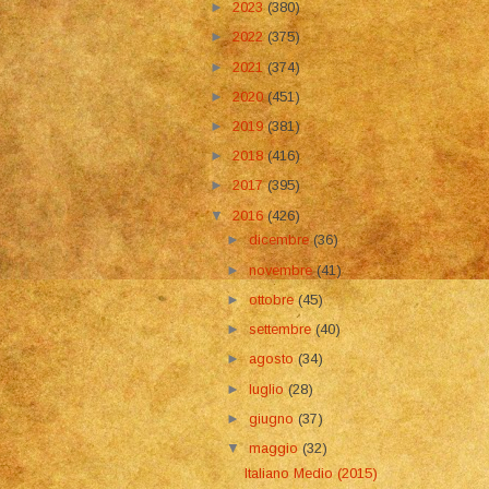
►
2023
(380)
►
2022
(375)
►
2021
(374)
►
2020
(451)
►
2019
(381)
►
2018
(416)
►
2017
(395)
▼
2016
(426)
►
dicembre
(36)
►
novembre
(41)
►
ottobre
(45)
►
settembre
(40)
►
agosto
(34)
►
luglio
(28)
►
giugno
(37)
▼
maggio
(32)
Italiano Medio (2015)