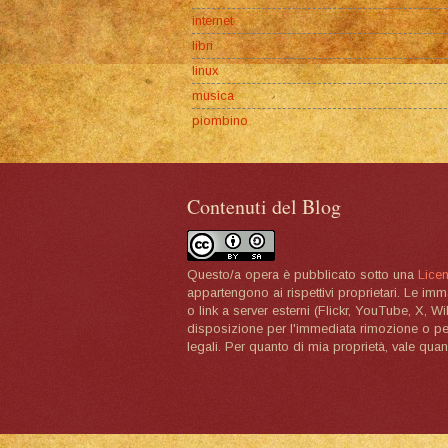
internet
libri
linux
musica
piombino
Contenuti del Blog
Questo/a opera è pubblicato sotto una
Lice
appartengono ai rispettivi proprietari. Le im
o link a server esterni (Flickr, YouTube, X, W
disposizione per l'immediata rimozione o per 
legali. Per quanto di mia proprietà, vale quan