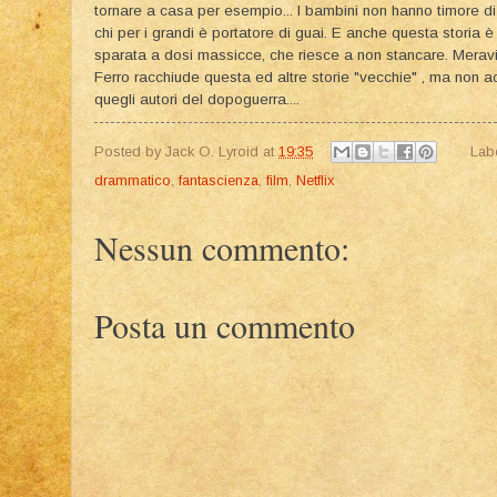
tornare a casa per esempio... I bambini non hanno timore di 
chi per i grandi è portatore di guai. E anche questa storia 
sparata a dosi massicce, che riesce a non stancare. Meravigl
Ferro racchiude questa ed altre storie "vecchie" , ma non ac
quegli autori del dopoguerra....
Posted by
Jack O. Lyroid
at
19:35
Lab
drammatico
,
fantascienza
,
film
,
Netflix
Nessun commento:
Posta un commento