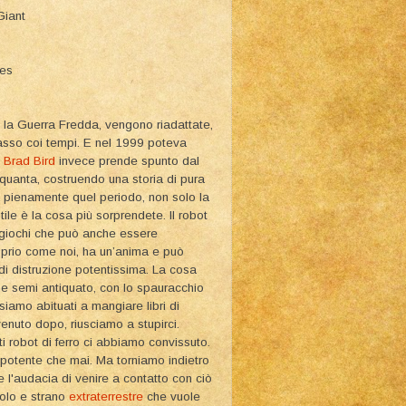
Giant
ies
 la Guerra Fredda, vengono riadattate,
asso coi tempi. E nel 1999 poteva
i
Brad Bird
invece prende spunto dal
quanta, costruendo una storia di pura
rda pienamente quel periodo, non solo la
tile è la cosa più sorprendete. Il robot
 giochi che può anche essere
roprio come noi, ha un’anima e può
i distruzione potentissima. La cosa
one semi antiquato, con lo spauracchio
iamo abituati a mangiare libri di
enuto dopo, riusciamo a stupirci.
 robot di ferro ci abbiamo convissuto.
epotente che mai. Ma torniamo indietro
e l'audacia di venire a contatto con ciò
colo e strano
extraterrestre
che vuole