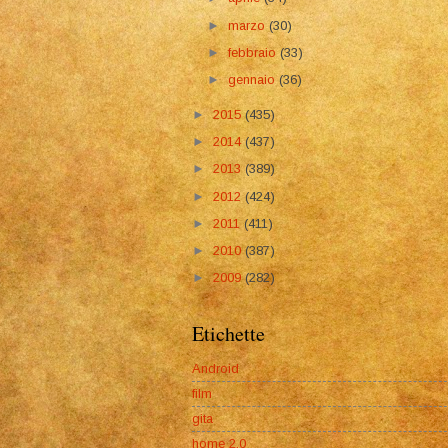
►
marzo
(30)
►
febbraio
(33)
►
gennaio
(36)
►
2015
(435)
►
2014
(437)
►
2013
(389)
►
2012
(424)
►
2011
(411)
►
2010
(387)
►
2009
(282)
Etichette
Android
film
gita
home 2.0