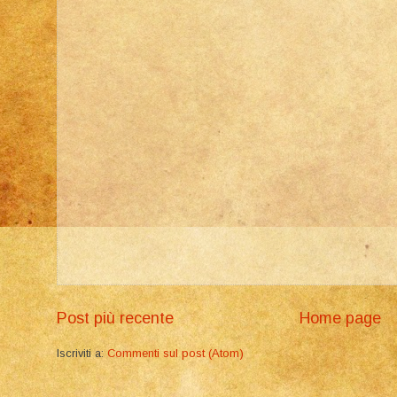
Post più recente
Home page
Iscriviti a:
Commenti sul post (Atom)