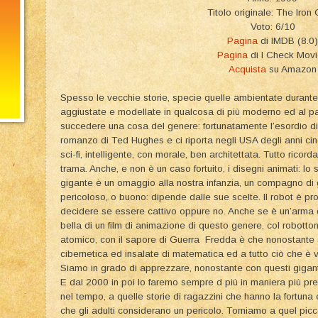
Titolo originale: The Iron 
Voto: 6/10
Pagina
di IMDB (8.0)
Pagina
di I Check Mov
Acquista
su Amazon
Spesso le vecchie storie, specie quelle ambientate durante
aggiustate e modellate in qualcosa di più moderno ed al p
succedere una cosa del genere: fortunatamente l’esordio d
romanzo di Ted Hughes e ci riporta negli USA degli anni cin
sci-fi, intelligente, con morale, ben architettata. Tutto rico
trama. Anche, e non è un caso fortuito, i disegni animati: lo s
gigante è un omaggio alla nostra infanzia, un compagno di
pericoloso, o buono: dipende dalle sue scelte. Il robot è p
decidere se essere cattivo oppure no. Anche se è un’arma d
bella di un film di animazione di questo genere, col robott
atomico, con il sapore di Guerra Fredda è che nonostante s
cibernetica ed insalate di matematica ed a tutto ciò che è v
Siamo in grado di apprezzare, nonostante con questi giganti
E dal 2000 in poi lo faremo sempre d più in maniera più pr
nel tempo, a quelle storie di ragazzini che hanno la fortuna 
che gli adulti considerano un pericolo. Torniamo a quel pic