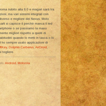
iorna subito alla 6.0 e magari sarà tra
zioni, ma vari sistemi integrati con
diverso e migliore dei Nexus. Moto
arli si capisce il perchè manca il led
martphone o se passiamo la mano
nte migliori rispetto a quelli di
bitudini quando lo metti in tasca o lo
ed ho sempre usato applicazioni di
ftKey
,
Dolphin
Cerberus
,
AirDroid
,
 togliere.
els:
Android
,
Motorola