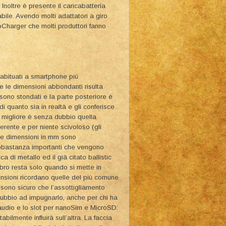
Inoltre è presente il caricabatteria
bile. Avendo molti adattatori a giro
oCharger che molti produttori fanno
è abituati a smartphone più
e le dimensioni abbondanti risulta
i sono stondati e la parte posteriore è
i quanto sia in realtà e gli conferisce
e migliore è senza dubbio quella
erente e per niente scivoloso (gli
. Le dimensioni in mm sono
bbastanza importanti che vengono
ca di metallo ed il già citato ballistic
mbro resta solo quando si mette in
ensioni ricordano quelle del più comune
n sono sicuro che l’assottigliamento
 dubbio ad impugnarlo, anche per chi ha
 audio e lo slot per nanoSim e MicroSD:
bilmente influirà sull’altra. La faccia