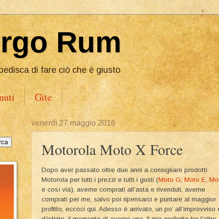
Ergo Rum
pedisca di fare ciò che è giusto
nuti
Gite
venerdì 27 maggio 2016
Motorola Moto X Force
Dopo aver passato oltre due anni a consigliare prodotti
Motorola per tutti i prezzi e tutti i gusti (
Moto G
,
Moto E
,
Mo
e così via), averne comprati all’asta e rivenduti, averne
comprati per me, salvo poi ripensarci e puntare al maggior
profitto, eccoci qui. Adesso è arrivato, un po’ all’improvviso 
d’istinto, il momento di averne uno. Il mio preferito tra l’altro,