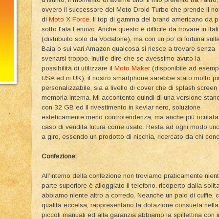
ovvero il successore del Moto Droid Turbo che prende il n
di
Moto X Force
. Il top di gamma del brand americano da 
sotto l'ala Lenovo. Anche questo è difficile da trovare in Ital
(distribuito solo da Vodafone), ma con un po’ di fortuna sull
Baia o sui vari Amazon qualcosa si riesce a trovare senza
svenarsi troppo. Inutile dire che se avessimo avuto la
possibilità di utilizzare il
Moto Maker
(disponibile ad esempi
USA ed in UK), il nostro smartphone sarebbe stato molto pi
personalizzabile, sia a livello di cover che di splash screen
memoria interna. Mi accontento quindi di una versione stan
con 32 GB ed il rivestimento in kevlar nero, soluzione
esteticamente meno controtendenza, ma anche più oculata
caso di vendita futura come usato. Resta ad ogni modo uno
a giro, essendo un prodotto di nicchia, ricercato da chi con
Confezione:
All’interno della confezione non troviamo praticamente nient
parte superiore è alloggiato il telefono, ricoperto dalla solit
abbiamo niente altro a corredo. Neanche un paio di cuffie, 
qualità eccelsa, rappresentano la dotazione consueta nella 
piccoli manuali ed alla garanzia abbiamo la spillettina con 