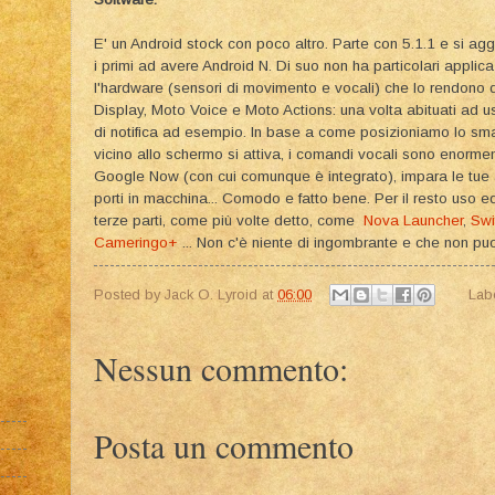
E' un Android stock con poco altro. Parte con 5.1.1 e si agg
i primi ad avere Android N. Di suo non ha particolari applica
l'hardware (sensori di movimento e vocali) che lo rendono 
Display, Moto Voice e Moto Actions: una volta abituati ad us
di notifica ad esempio. In base a come posizioniamo lo s
vicino allo schermo si attiva, i comandi vocali sono enormeme
Google Now (con cui comunque è integrato), impara le tue a
porti in macchina... Comodo e fatto bene. Per il resto uso 
terze parti, come più volte detto, come
Nova Launcher
,
Swi
Cameringo+
... Non c'è niente di ingombrante e che non puoi
Posted by
Jack O. Lyroid
at
06:00
Lab
Nessun commento:
Posta un commento