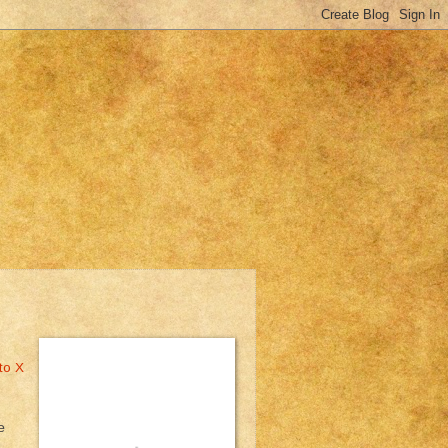
to X
e