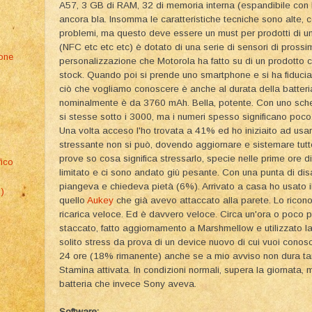
A57, 3 GB di RAM, 32 di memoria interna (espandibile con l
ancora bla. Insomma le caratteristiche tecniche sono alte, c
problemi, ma questo deve essere un must per prodotti di un c
(NFC etc etc etc) è dotato di una serie di sensori di pros
ione
personalizzazione che Motorola ha fatto su di un prodotto 
stock. Quando poi si prende uno smartphone e si ha fiducia
ciò che vogliamo conoscere è anche al durata della batteri
nominalmente è da 3760 mAh. Bella, potente. Con uno sch
si stesse sotto i 3000, ma i numeri spesso significano poco
Una volta acceso l'ho trovata a 41% ed ho iniziaito ad usar
stressante non si può, dovendo aggiornare e sistemare tutt
prove so cosa significa stressarlo, specie nelle prime ore d
fico
limitato e ci sono andato giù pesante. Con una punta di di
piangeva e chiedeva pietà (6%). Arrivato a casa ho usato i
1)
quello
Aukey
che già avevo attaccato alla parete. Lo ricono
ricarica veloce. Ed è davvero veloce. Circa un'ora o poco 
staccato, fatto aggiornamento a Marshmellow e utilizzato l
solito stress da prova di un device nuovo di cui vuoi conoscer
24 ore (18% rimanente) anche se a mio avviso non dura tan
Stamina attivata. In condizioni normali, supera la giornata,
batteria che invece Sony aveva.
Software: