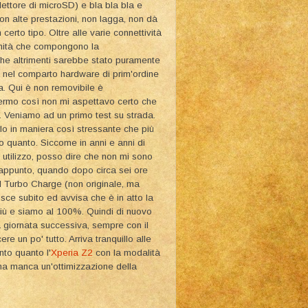
ettore di microSD) e bla bla bla e
on alte prestazioni, non lagga, non dà
erto tipo. Oltre alle varie connettività
simità che compongono la
che altrimenti sarebbe stato puramente
 nel comparto hardware di prim'ordine
a. Qui è non removibile è
ermo così non mi aspettavo certo che
. Veniamo ad un primo test su strada.
lo in maniera così stressante che più
o quanto. Siccome in anni e anni di
i utilizzo, posso dire che non mi sono
sappunto, quando dopo circa sei ore
l Turbo Charge (non originale, ma
sce subito ed avvisa che è in atto la
più e siamo al 100%. Quindi di nuovo
a giornata successiva, sempre con il
e un po' tutto. Arriva tranquillo alle
to quanto l'
Xperia Z2
con la modalità
 ma manca un'ottimizzazione della