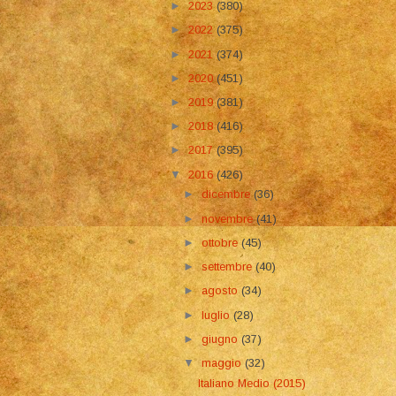
►
2023
(380)
►
2022
(375)
►
2021
(374)
►
2020
(451)
►
2019
(381)
►
2018
(416)
►
2017
(395)
▼
2016
(426)
►
dicembre
(36)
►
novembre
(41)
►
ottobre
(45)
►
settembre
(40)
►
agosto
(34)
►
luglio
(28)
►
giugno
(37)
▼
maggio
(32)
Italiano Medio (2015)