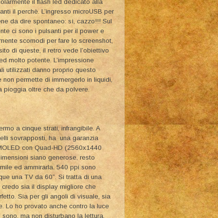
olarmente il flash led dedicato alla
anti il perchè. L’ingresso microUSB per
iene da dire spontaneo: sì, cazzo!!! Sul
nte ci sono i pulsanti per il power e
mente scomodi per fare lo screenshot,
to di queste, il retro vede l’obiettivo
led molto potente. L’impressione
i utilizzati danno proprio questo
 non permette di immergerlo in liquidi,
a pioggia oltre che da polvere.
rmo a cinque strati, infrangibile. A
nelli sovrapposti, ha una garanzia
4” AMOLED con Quad-HD (2560x1440
dimensioni siano generose, resto
 simile ed ammirarla. 540 ppi sono
ue una TV da 60”. Si tratta di una
 credo sia il display migliore che
to. Sia per gli angoli di visuale, sia
e. Lo ho provato anche contro la luce
 sono, ma non disturbano la lettura.