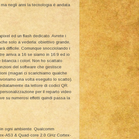
, ma negli anni la tecnologia è andata
pixel ed un flash dedicato. Avrete i
nche solo a vederla: obiettivo grande,
arà difficile. Comunque snocciolando i
e arriva a 16 se siamo in 16:9 ed io
bilancia i colori. Non ho scattato
nzioni del software che gestisce
zioni (magari ci scarichiamo qualche
lavoriamo una volta eseguito lo scatto).
ediatamente da lettore di codici QR.
 personalizzazione per il reparto video
ve su numerosi effetti quindi passa la
io in ogni ambiente. Qualcomm
x-A53 & Quad-core 2.0 GHz Cortex-