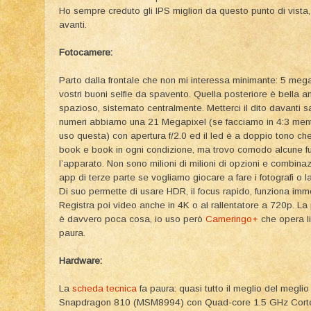
Ho sempre creduto gli IPS migliori da questo punto di vista
avanti.
Fotocamere:
Parto dalla frontale che non mi interessa minimante: 5 mega
vostri buoni selfie da spavento. Quella posteriore è bella a
spazioso, sistemato centralmente. Metterci il dito davanti s
numeri abbiamo una 21 Megapixel (se facciamo in 4:3 mentr
uso questa) con apertura f/2.0 ed il led è a doppio tono che 
book e book in ogni condizione, ma trovo comodo alcune fu
l’apparato. Non sono milioni di milioni di opzioni e combina
app di terze parte se vogliamo giocare a fare i fotografi o 
Di suo permette di usare HDR, il focus rapido, funziona imm
Registra poi video anche in 4K o al rallentatore a 720p. La
è davvero poca cosa, io uso però
Cameringo+
che opera li
paura.
Hardware:
La
scheda tecnica
fa paura: quasi tutto il meglio del megl
Snapdragon 810 (MSM8994) con Quad-core 1.5 GHz Corte