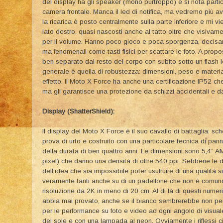
del display ha gli speaker (mono purtroppo) e si nota partic
camera frontale. Manca il led di notifica, ma vedremo più av
la ricarica è posto centralmente sulla parte inferiore e mi v
lato destro, quasi nascosti anche al tatto oltre che visivame
per il volume. Hanno poco gioco e poca sporgenza, decisa
ma fenomenali come tasti fisici per scattare le foto. A proposi
ben separato dal resto del corpo con subito sotto un flash 
generale è quella di robustezza: dimensioni, peso e material
effetto. Il Moto X Force ha anche una certificazione IP52 che
ma gli garantisce una protezione da schizzi accidentali e d
Display (ShatterShield):
Il display del Moto X Force è il suo cavallo di battaglia: sche
prova di urto e costruito con una particolare tecnica di pan
della durata di ben quattro anni. Le dimensioni sono 5,
pixel) che danno una densità di oltre 540 ppi. Sebbene le 
dell’idea che sia impossibile poter usufruire di una qualità
veramente tanti anche su di un padellone che non è comunq
risoluzione da 2K in meno di 20 cm. Al di là di questi numeri
abbia mai provato, anche se il bianco sembrerebbe non perfet
per le performance su foto e video ad ogni angolo di visual
del sole e con una lampada al neon. Ovviamente i riflessi ci