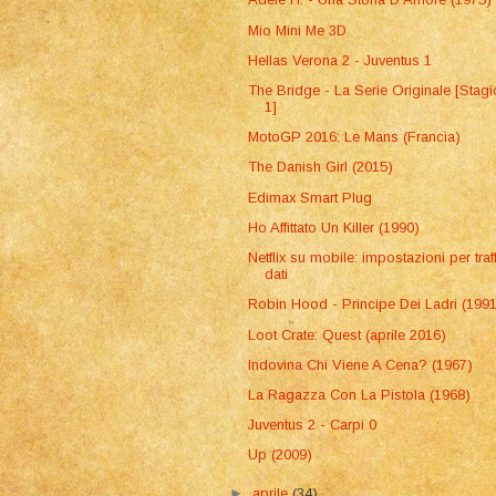
Mio Mini Me 3D
Hellas Verona 2 - Juventus 1
The Bridge - La Serie Originale [Stag
1]
MotoGP 2016: Le Mans (Francia)
The Danish Girl (2015)
Edimax Smart Plug
Ho Affittato Un Killer (1990)
Netflix su mobile: impostazioni per traf
dati
Robin Hood - Principe Dei Ladri (199
Loot Crate: Quest (aprile 2016)
Indovina Chi Viene A Cena? (1967)
La Ragazza Con La Pistola (1968)
Juventus 2 - Carpi 0
Up (2009)
►
aprile
(34)