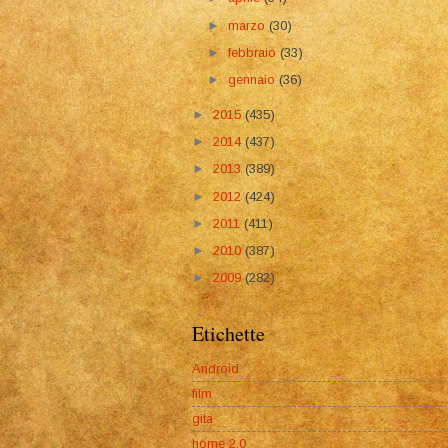
►
marzo
(30)
►
febbraio
(33)
►
gennaio
(36)
►
2015
(435)
►
2014
(437)
►
2013
(389)
►
2012
(424)
►
2011
(411)
►
2010
(387)
►
2009
(282)
Etichette
Android
film
gita
home 2.0