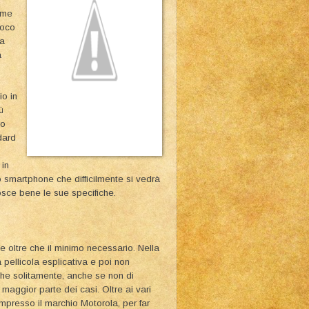
ome
poco
ia
a
o in
ù
 o
dard
 in
 smartphone che difficilmente si vedrà
osce bene le sue specifiche.
e oltre che il minimo necessario. Nella
a pellicola esplicativa e poi non
che solitamente, anche se non di
maggior parte dei casi. Oltre ai vari
impresso il marchio Motorola, per far