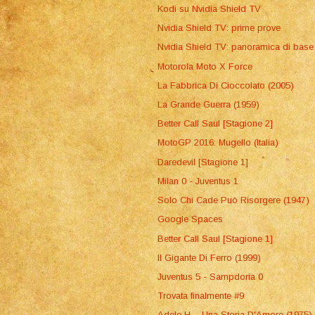
Kodi su Nvidia Shield TV
Nvidia Shield TV: prime prove
Nvidia Shield TV: panoramica di base
Motorola Moto X Force
La Fabbrica Di Cioccolato (2005)
La Grande Guerra (1959)
Better Call Saul [Stagione 2]
MotoGP 2016: Mugello (Italia)
Daredevil [Stagione 1]
Milan 0 - Juventus 1
Solo Chi Cade Può Risorgere (1947)
Google Spaces
Better Call Saul [Stagione 1]
Il Gigante Di Ferro (1999)
Juventus 5 - Sampdoria 0
Trovata finalmente #9
Adele H. - Una Storia D'Amore (1975)