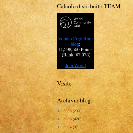
Calcolo distribuito TEAM
Visite
Archivio blog
►
2026
(233)
►
2025
(420)
►
2024
(371)