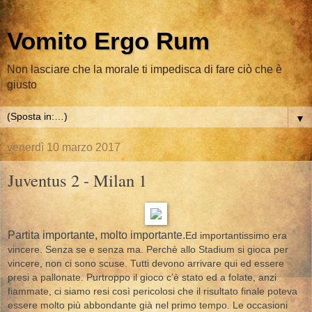
Vomito Ergo Rum
Non lasciare che la morale ti impedisca di fare ciò che è
giusto
▼
venerdì 10 marzo 2017
Juventus 2 - Milan 1
Partita importante, molto importante.
Ed importantissimo era
vincere. Senza se e senza ma. Perchè allo Stadium si gioca per
vincere, non ci sono scuse. Tutti devono arrivare qui ed essere
presi a pallonate. Purtroppo il gioco c’è stato ed a folate, anzi
fiammate, ci siamo resi così pericolosi che il risultato finale poteva
essere molto più abbondante già nel primo tempo. Le occasioni