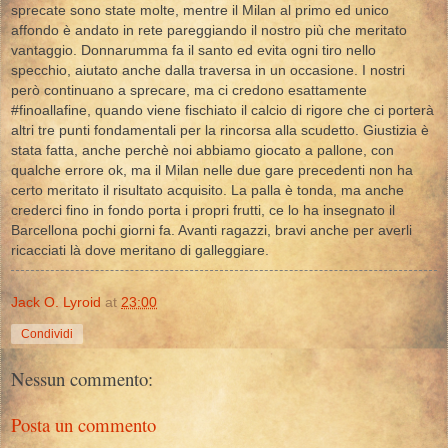
sprecate sono state molte, mentre il Milan al primo ed unico
affondo è andato in rete pareggiando il nostro più che meritato
vantaggio. Donnarumma fa il santo ed evita ogni tiro nello
specchio, aiutato anche dalla traversa in un occasione. I nostri
però continuano a sprecare, ma ci credono esattamente
#finoallafine, quando viene fischiato il calcio di rigore che ci porterà
altri tre punti fondamentali per la rincorsa alla scudetto. Giustizia è
stata fatta, anche perchè noi abbiamo giocato a pallone, con
qualche errore ok, ma il Milan nelle due gare precedenti non ha
certo meritato il risultato acquisito. La palla è tonda, ma anche
crederci fino in fondo porta i propri frutti, ce lo ha insegnato il
Barcellona pochi giorni fa. Avanti ragazzi, bravi anche per averli
ricacciati là dove meritano di galleggiare.
Jack O. Lyroid
at
23:00
Condividi
Nessun commento:
Posta un commento