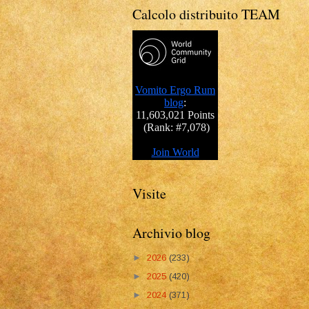
Calcolo distribuito TEAM
Visite
Archivio blog
►
2026
(233)
►
2025
(420)
►
2024
(371)