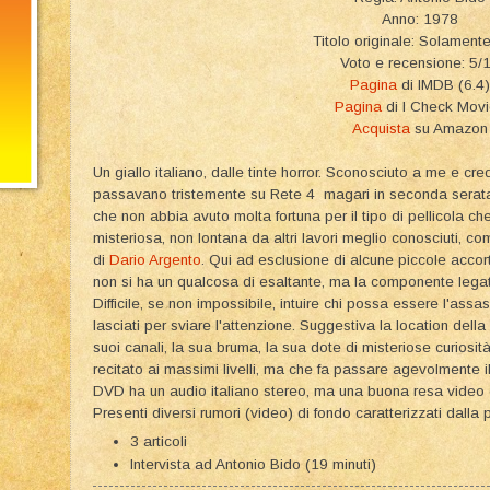
Anno: 1978
Titolo originale: Solament
Voto e recensione: 5/
Pagina
di IMDB (6.4)
Pagina
di I Check Mov
Acquista
su Amazon
Un giallo italiano, dalle tinte horror. Sconosciuto a me e cred
passavano tristemente su Rete 4 magari in seconda serata
che non abbia avuto molta fortuna per il tipo di pellicola ch
misteriosa, non lontana da altri lavori meglio conosciuti, c
di
Dario Argento
. Qui ad esclusione di alcune piccole accorte
non si ha un qualcosa di esaltante, ma la componente lega
Difficile, se non impossibile, intuire chi possa essere l'assa
lasciati per sviare l'attenzione. Suggestiva la location della
suoi canali, la sua bruma, la sua dote di misteriose curiosità
recitato ai massimi livelli, ma che fa passare agevolmente i
DVD ha un audio italiano stereo, ma una buona resa video c
Presenti diversi rumori (video) di fondo caratterizzati dalla 
3 articoli
Intervista ad Antonio Bido (19 minuti)