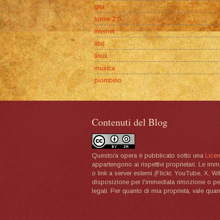
gita
home 2.0
internet
libri
linux
musica
piombino
Contenuti del Blog
Questo/a opera è pubblicato sotto una
Lice
appartengono ai rispettivi proprietari. Le im
o link a server esterni (Flickr, YouTube, X, W
disposizione per l'immediata rimozione o per 
legali. Per quanto di mia proprietà, vale quan