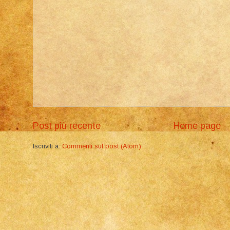
Post più recente
Home page
Iscriviti a:
Commenti sul post (Atom)