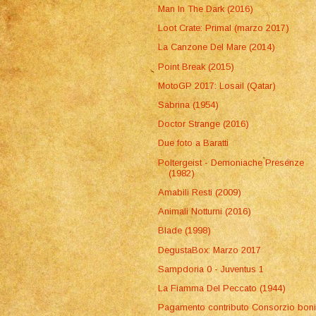
Man In The Dark (2016)
Loot Crate: Primal (marzo 2017)
La Canzone Del Mare (2014)
Point Break (2015)
MotoGP 2017: Losail (Qatar)
Sabrina (1954)
Doctor Strange (2016)
Due foto a Baratti
Poltergeist - Demoniache Presenze
(1982)
Amabili Resti (2009)
Animali Notturni (2016)
Blade (1998)
DegustaBox: Marzo 2017
Sampdoria 0 - Juventus 1
La Fiamma Del Peccato (1944)
Pagamento contributo Consorzio boni