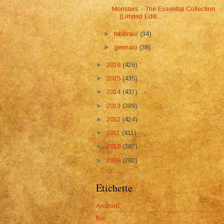
Monsters - The Essential Collection
(Limited Editi...
►
febbraio
(34)
►
gennaio
(38)
►
2016
(426)
►
2015
(435)
►
2014
(437)
►
2013
(389)
►
2012
(424)
►
2011
(411)
►
2010
(387)
►
2009
(282)
Etichette
Android
film