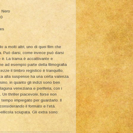
e Nero
10
ies
o a molti altri, uno di quei film che
. Può darsi, come invece può darsi
e è. La trama è accattivante e
ome ad esempio parte della filmografia
zze il timbro registico è tranquillo,
ta alla suspense ha una certa valenza.
ssino, in quanto gli indizi sono ben
 laguna veneziana e periferia, con i
. Un thriller piacevole, forse non
l tempo impiegato per guardarlo. Il
onsiderando il formato e l'età.
pellicola sciupata. Gli extra sono: