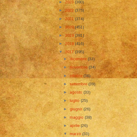
►
2023
(380)
►
2022
(375)
►
2021
(374)
►
2020
(451)
►
2019
(381)
►
2018
(416)
▼
2017
(395)
►
dicembre
(33)
►
novembre
(34)
►
ottobre
(36)
►
settembre
(39)
►
agosto
(33)
►
luglio
(25)
►
giugno
(26)
►
maggio
(38)
►
aprile
(26)
▼
marzo
(33)