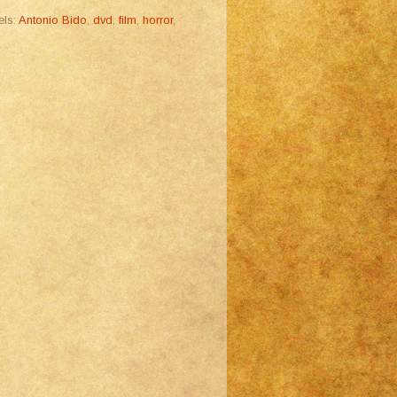
els:
Antonio Bido
,
dvd
,
film
,
horror
,