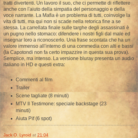
tratti divertenti. Un lavoro il suo, che ci permette di riflettere
anche con l'aiuto della simpatia del personaggio e della
voce narrante. La Mafia è un problema di tutti, coinvolge la
vita di tutti, ma qui non si scade nella retorica fine a se
stessa. La carrellata finale sulle targhe degli assassinati è
un pugno nello stomaco: difendere i nostri figli dal male ed
insegnar loro a riconoscerlo. Una frase scontata che ha un
valore immenso all'interno di una commedia con alti e bassi
(la Capotondi non fa certo impazzire in questa sua prova).
Semplice, ma intenso. La versione bluray presenta un audio
italiano in HD e questi extra:
Commenti al film
Trailer
Scene tagliate (8 minuti)
MTV Il Testimone: speciale backstage (23
minuti)
Aiuta Pif (6 spot)
Jack O. Lyroid
at
21:04