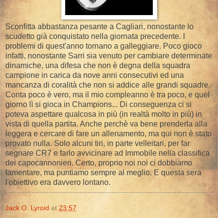
Sconfitta abbastanza pesante a Cagliari, nonostante lo
scudetto già conquistato nella giornata precedente. I
problemi di quest'anno tornano a galleggiare. Poco gioco
infatti, nonostante Sarri sia venuto per cambiare determinate
dinamiche, una difesa che non è degna della squadra
campione in carica da nove anni consecutivi ed una
mancanza di coralità che non si addice alle grandi squadre.
Conta poco è vero, ma il mio compleanno è tra poco, e quel
giorno lì si gioca in Champions... Di conseguenza ci si
poteva aspettare qualcosa in più (in realtà molto in più) in
vista di quella partita. Anche perchè va bene prenderla alla
leggera e cercare di fare un allenamento, ma qui non è stato
provato nulla. Solo alcuni tiri, in parte velleitari, per far
segnare CR7 e farlo avvicinare ad Immobile nella classifica
dei capocannonieri. Certo, proprio noi noi ci dobbiamo
lamentare, ma puntiamo sempre al meglio. E questa sera
l'obiettivo era davvero lontano.
Jack O. Lyroid
at
23:57