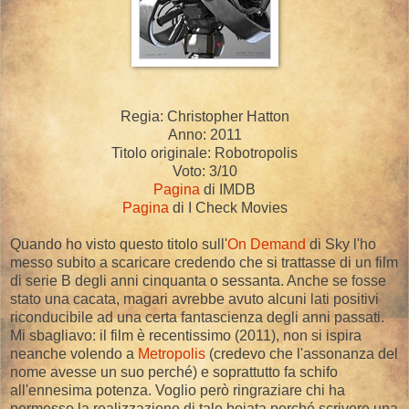
Regia: Christopher Hatton
Anno: 2011
Titolo originale: Robotropolis
Voto: 3/10
Pagina
di IMDB
Pagina
di I Check Movies
Quando ho visto questo titolo sull'
On Demand
di Sky l'ho
messo subito a scaricare credendo che si trattasse di un film
di serie B degli anni cinquanta o sessanta. Anche se fosse
stato una cacata, magari avrebbe avuto alcuni lati positivi
riconducibile ad una certa fantascienza degli anni passati.
Mi sbagliavo: il film è recentissimo (2011), non si ispira
neanche volendo a
Metropolis
(credevo che l'assonanza del
nome avesse un suo perché) e soprattutto fa schifo
all'ennesima potenza. Voglio però ringraziare chi ha
permesso la realizzazione di tale boiata perché scrivere una