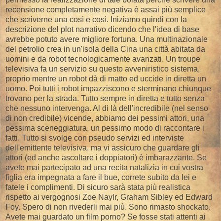
recensione completamente negativa è assai più semplice
che scriverne una così e così. Iniziamo quindi con la
descrizione del plot narrativo dicendo che l'idea di base
avrebbe potuto avere migliore fortuna. Una multinazionale
del petrolio crea in un'isola della Cina una città abitata da
uomini e da robot tecnologicamente avanzati. Un troupe
televisiva fa un servizio su questo avveniristico sistema,
proprio mentre un robot dà di matto ed uccide in diretta un
uomo. Poi tutti i robot impazziscono e sterminano chiunque
trovano per la strada. Tutto sempre in diretta e tutto senza
che nessuno intervenga. Al di là dell'incredibile (nel senso
di non credibile) vicende, abbiamo dei pessimi attori, una
pessima sceneggiatura, un pessimo modo di raccontare i
fatti. Tutto si svolge con pseudo servizi ed interviste
dell'emittente televisiva, ma vi assicuro che guardare gli
attori (ed anche ascoltare i doppiatori) è imbarazzante. Se
avete mai partecipato ad una recita natalizia in cui vostra
figlia era impegnata a fare il bue, correte subito da lei e
fatele i complimenti. Di sicuro sarà stata più realistica
rispetto ai vergognosi Zoe Naylr, Graham Sibley ed Edward
Foy. Spero di non rivederli mai più. Sono rimasto shockato.
Avete mai guardato un film porno? Se fosse stati attenti ai