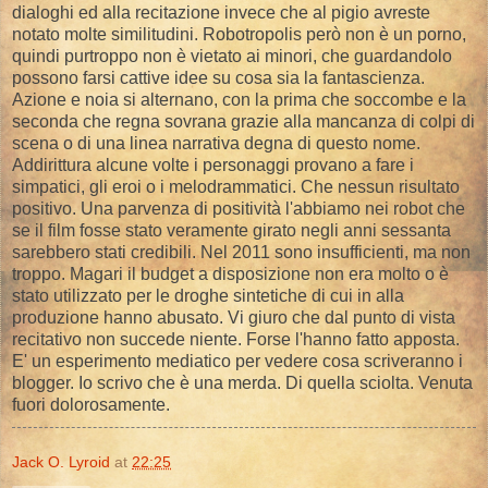
dialoghi ed alla recitazione invece che al pigio avreste
notato molte similitudini. Robotropolis però non è un porno,
quindi purtroppo non è vietato ai minori, che guardandolo
possono farsi cattive idee su cosa sia la fantascienza.
Azione e noia si alternano, con la prima che soccombe e la
seconda che regna sovrana grazie alla mancanza di colpi di
scena o di una linea narrativa degna di questo nome.
Addirittura alcune volte i personaggi provano a fare i
simpatici, gli eroi o i melodrammatici. Che nessun risultato
positivo. Una parvenza di positività l'abbiamo nei robot che
se il film fosse stato veramente girato negli anni sessanta
sarebbero stati credibili. Nel 2011 sono insufficienti, ma non
troppo. Magari il budget a disposizione non era molto o è
stato utilizzato per le droghe sintetiche di cui in alla
produzione hanno abusato. Vi giuro che dal punto di vista
recitativo non succede niente. Forse l'hanno fatto apposta.
E' un esperimento mediatico per vedere cosa scriveranno i
blogger. Io scrivo che è una merda. Di quella sciolta. Venuta
fuori dolorosamente.
Jack O. Lyroid
at
22:25