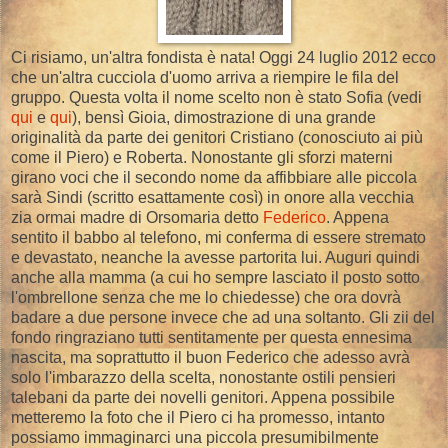
Ci risiamo, un'altra fondista è nata! Oggi 24 luglio 2012 ecco
che un'altra cucciola d'uomo arriva a riempire le fila del
gruppo. Questa volta il nome scelto non è stato Sofia (vedi
qui
e
qui
), bensì Gioia, dimostrazione di una grande
originalità da parte dei genitori Cristiano (conosciuto ai più
come il Piero) e Roberta. Nonostante gli sforzi materni
girano voci che il secondo nome da affibbiare alle piccola
sarà Sindi (scritto esattamente così) in onore alla vecchia
zia ormai madre di Orsomaria detto
Federico
. Appena
sentito il babbo al telefono, mi conferma di essere stremato
e devastato, neanche la avesse partorita lui. Auguri quindi
anche alla mamma (a cui ho sempre lasciato il posto sotto
l'ombrellone senza che me lo chiedesse) che ora dovrà
badare a due persone invece che ad una soltanto. Gli zii del
fondo ringraziano tutti sentitamente per questa ennesima
nascita, ma soprattutto il buon Federico che adesso avrà
solo l'imbarazzo della scelta, nonostante ostili pensieri
talebani da parte dei novelli genitori. Appena possibile
metteremo la foto che il Piero ci ha promesso, intanto
possiamo immaginarci una piccola presumibilmente