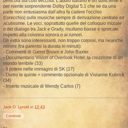
pellicola sia così vecchia. L'audio italiano è un sufficiente e
per niente sorprendente Dolby Digital 5.1 che se da una
parte non entusiasma dall'altra fa cadere l'occhio
(l'orecchio) sulle musiche sempre di derivazione centrale ed
acutissime. Le voci, soprattutto quelle del colloquio iniziale
o del dialogo tra Jack e Grady, risultano basse e sporcate
rispetto alla colonna sonora o ai rumori.
Gli extra sono interessanti, non troppo corposi, ma neanche
minimi (tra parentsi la durata in minuti):
- Commenti di Garret Brown e John Baxter
- Documentario Vision of Overlook Hotel: la creazione di un
mondo terribile (33)
- Il potere nelle immagini di SK (17)
- Dietro le quinte + commento opzionale di Vivianne Kubrick
(34)
- Inserto musicale di Wendy Carlos (7)
Jack O. Lyroid
at
12:43
Condividi