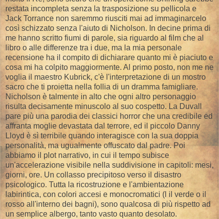
restata incompleta senza la trasposizione su pellicola e
Jack Torrance non saremmo riusciti mai ad immaginarcelo
così schizzato senza l'aiuto di Nicholson. In decine prima di
me hanno scritto fiumi di parole, sia riguardo al film che al
libro o alle differenze tra i due, ma la mia personale
recensione ha il compito di dichiarare quanto mi è piaciuto e
cosa mi ha colpito maggiormente. Al primo posto, non me ne
voglia il maestro Kubrick, c'è l'interpretazione di un mostro
sacro che ti proietta nella follia di un dramma famigliare.
Nicholson è talmente in alto che ogni altro personaggio
risulta decisamente minuscolo al suo cospetto. La Duvall
pare più una parodia dei classici horror che una credibile ed
affranta moglie devastata dal terrore, ed il piccolo Danny
Lloyd è sì terribile quando interagisce con la sua doppia
personalità, ma ugualmente offuscato dal padre. Poi
abbiamo il plot narrativo, in cui il tempo subisce
un'accelerazione visibile nella suddivisione in capitoli: mesi,
giorni, ore. Un collasso precipitoso verso il disastro
psicologico. Tutta la ricostruzione e l'ambientazione
labirintica, con colori accesi e monocromatici (l il verde o il
rosso all'interno dei bagni), sono qualcosa di più rispetto ad
un semplice albergo, tanto vasto quanto desolato.