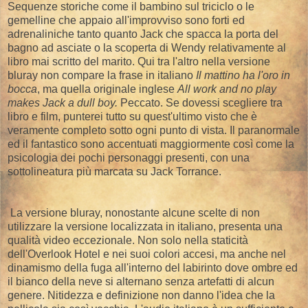
Sequenze storiche come il bambino sul triciclo o le
gemelline che appaio all'improvviso sono forti ed
adrenaliniche tanto quanto Jack che spacca la porta del
bagno ad asciate o la scoperta di Wendy relativamente al
libro mai scritto del marito. Qui tra l'altro nella versione
bluray non compare la frase in italiano
Il mattino ha l'oro in
bocca
, ma quella originale inglese
All work and no play
makes Jack a dull boy.
Peccato. Se dovessi scegliere tra
libro e film, punterei tutto su quest'ultimo visto che è
veramente completo sotto ogni punto di vista. Il paranormale
ed il fantastico sono accentuati maggiormente così come la
psicologia dei pochi personaggi presenti, con una
sottolineatura più marcata su Jack Torrance.
La versione bluray, nonostante alcune scelte di non
utilizzare la versione localizzata in italiano, presenta una
qualità video eccezionale. Non solo nella staticità
dell'Overlook Hotel e nei suoi colori accesi, ma anche nel
dinamismo della fuga all'interno del labirinto dove ombre ed
il bianco della neve si alternano senza artefatti di alcun
genere. Nitidezza e definizione non danno l'idea che la