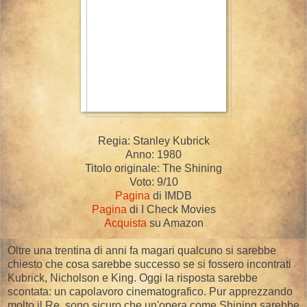
Regia: Stanley Kubrick
Anno: 1980
Titolo originale: The Shining
Voto: 9/10
Pagina
di IMDB
Pagina
di I Check Movies
Acquista
su Amazon
Oltre una trentina di anni fa magari qualcuno si sarebbe
chiesto che cosa sarebbe successo se si fossero incontrati
Kubrick, Nicholson e King. Oggi la risposta sarebbe
scontata: un capolavoro cinematografico. Pur apprezzando
molto il Re, sono sicuro che un'opera come Shining sarebbe