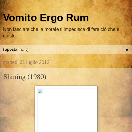
Vomito Ergo Rum
Non lasciare che la morale ti impedisca di fare ciò che è
giusto
▼
martedì 31 luglio 2012
Shining (1980)