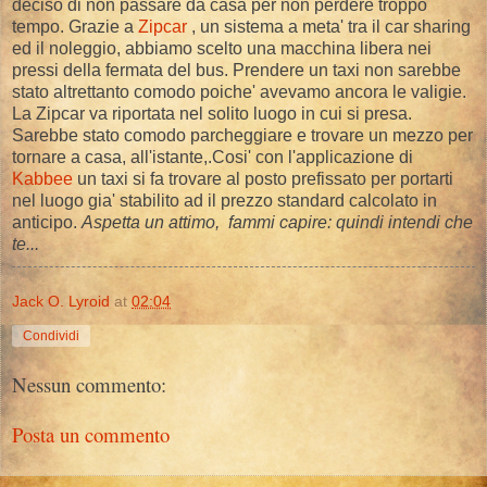
deciso di non passare da casa per non perdere troppo
tempo. Grazie a
Zipcar
, un sistema a meta' tra il car sharing
ed il noleggio, abbiamo scelto una macchina libera nei
pressi della fermata del bus. Prendere un taxi non sarebbe
stato altrettanto comodo poiche' avevamo ancora le valigie.
La Zipcar va riportata nel solito luogo in cui si presa.
Sarebbe stato comodo parcheggiare e trovare un mezzo per
tornare a casa, all'istante,.Cosi' con l'applicazione di
Kabbee
un taxi si fa trovare al posto prefissato per portarti
nel luogo gia' stabilito ad il prezzo standard calcolato in
anticipo.
Aspetta un attimo, fammi capire: quindi intendi che
te...
Jack O. Lyroid
at
02:04
Condividi
Nessun commento:
Posta un commento