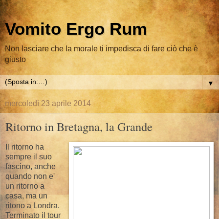
Vomito Ergo Rum
Non lasciare che la morale ti impedisca di fare ciò che è
giusto
▼
mercoledì 23 aprile 2014
Ritorno in Bretagna, la Grande
Il ritorno ha
sempre il suo
fascino, anche
quando non e'
un ritorno a
casa, ma un
ritono a Londra.
Terminato il tour