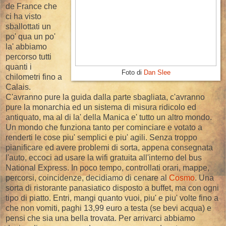
de France che
ci ha visto
sballottati un
po' qua un po'
la' abbiamo
percorso tutti
quanti i
Foto di
Dan Slee
chilometri fino a
Calais.
C'avranno pure la guida dalla parte sbagliata, c'avranno
pure la monarchia ed un sistema di misura ridicolo ed
antiquato, ma al di la' della Manica e' tutto un altro mondo.
Un mondo che funziona tanto per cominciare e votato a
renderti le cose piu' semplici e piu' agili. Senza troppo
pianificare ed avere problemi di sorta, appena consegnata
l'auto, eccoci ad usare la wifi gratuita all'interno del bus
National Express. In poco tempo, controllati orari, mappe,
percorsi, coincidenze, decidiamo di cenare al
Cosmo
. Una
sorta di ristorante panasiatico disposto a buffet, ma con ogni
tipo di piatto. Entri, mangi quanto vuoi, piu' e piu' volte fino a
che non vomiti, paghi 13,99 euro a testa (se bevi acqua) e
pensi che sia una bella trovata. Per arrivarci abbiamo