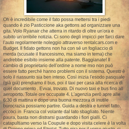
Oh è incredibile come il fato possa mettersi tra i piedi
quando è zio Pasticcione aka gettons ad organizzare una
gita. Volo Ryanair che atterra in ritardo di oltre un'ora e
subito un'orribile notizia. Ci sono degli impicci per farci dare
l'auto regolarmente noleggio attraverso rentalcars.com e
Budget. Il fidato gettons non ha con sé un fogliaccio di
merda (scusate il francesismo, ma siamo in tema) che
andrebbe esibito insieme alla patente. Baggianate! Il
cambio di proprietario dell'ordine a nome mio non può
essere fatto perché hanno problemi con il sistema. Questo è
solo il riassunto sia ben inteso. Così inizia l'esodo pasquale
(già già) prendiamo il bus, poi il taxi per casa alla ricerca di
quel documento . Evvai, trovato. Di nuovo taxi e bus fino all
aeroporto. Totale ore occupate 4. L'agenzia però apre alle
6:30 di mattina e dopo una buona mezzora di inutile
burocrazia possiamo partire. Guida a destra e tunnel fatto,
eccoci in Francia col volante dal lato sbagliato. Niente
paura, basta non distrarsi guardando i fiori gialli. Ci
catapultiamo verso la Coupule e dopo visita celere è la volta
di Dieppe prima ed Etretat. Tutto gira per il verso giusto, ci