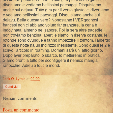
divertiamo e vediamo bellissimi paesaggi. Disquisiamo
anche sui dejavu. Tutto gira per il verso giusto, ci divertiamo
e vediamo bellissimi paesaggi. Disquisiamo anche sui
dejavu. Bella questa vero? Nonostante i VERgognosi
francesi non ci abbiano voluto far pranzare, la cena è
indovinata, almeno nel sapore. Poi la sera altre tragedie :
non troviamo benzinai aperti e siamo in riserva costante, le
rotonde sono ovunque e fanno impazzire il tomtom, l'albergo
di questa notte ha un indirizzo inesistente. Sono quasi le 2 e
scrivo l'articolo in roaming. Domani sarà un altro giorno.
Dopo aver preparato lo sbarco, lo metteremo in pratica.
Siamo pronti a tutto per sconfiggere il nemico mangia
ranocchie. Adieu a tout le mond.
Jack O. Lyroid
at
02:00
Condividi
Nessun commento:
Posta un commento