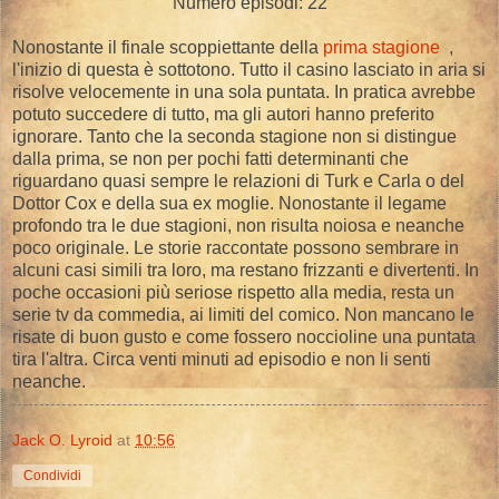
Numero episodi: 22
Nonostante il finale scoppiettante della
prima stagione
,
l'inizio di questa è sottotono. Tutto il casino lasciato in aria si
risolve velocemente in una sola puntata. In pratica avrebbe
potuto succedere di tutto, ma gli autori hanno preferito
ignorare. Tanto che la seconda stagione non si distingue
dalla prima, se non per pochi fatti determinanti che
riguardano quasi sempre le relazioni di Turk e Carla o del
Dottor Cox e della sua ex moglie. Nonostante il legame
profondo tra le due stagioni, non risulta noiosa e neanche
poco originale. Le storie raccontate possono sembrare in
alcuni casi simili tra loro, ma restano frizzanti e divertenti. In
poche occasioni più seriose rispetto alla media, resta un
serie tv da commedia, ai limiti del comico. Non mancano le
risate di buon gusto e come fossero noccioline una puntata
tira l'altra. Circa venti minuti ad episodio e non li senti
neanche.
Jack O. Lyroid
at
10:56
Condividi