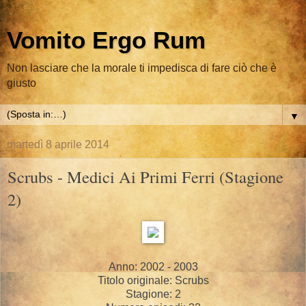
Vomito Ergo Rum
Non lasciare che la morale ti impedisca di fare ciò che è
giusto
▼
martedì 8 aprile 2014
Scrubs - Medici Ai Primi Ferri (Stagione
2)
Anno: 2002 - 2003
Titolo originale: Scrubs
Stagione: 2