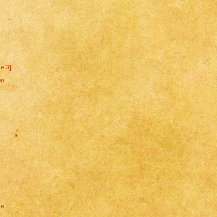
ne 3]
en
ne