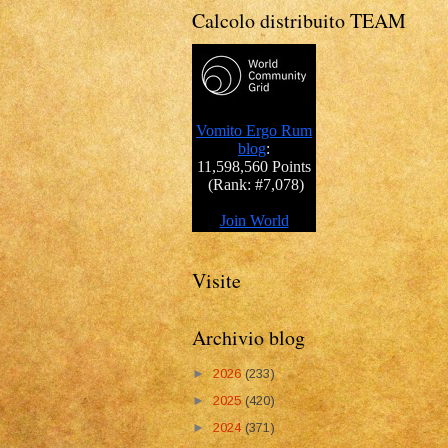
Calcolo distribuito TEAM
Visite
Archivio blog
►
2026
(233)
►
2025
(420)
►
2024
(371)