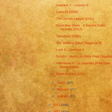
Juventus 2 - Livorno 0
Case 39 (2009)
The Lincoln Lawyer (2011)
Dead Man Down - Il Sapore Della
Vendetta (2013)
Takedown (2000)
The Walking Dead [Stagione 4]
Lyon 0 - Juventus 1
Scrubs - Medici Ai Primi Ferri [Stagio
Halloween 5 - La Vendetta Di Michael
Myers (1989)
Death Games (2011)
►
marzo
(50)
►
febbraio
(27)
►
gennaio
(31)
►
2013
(389)
►
2012
(424)