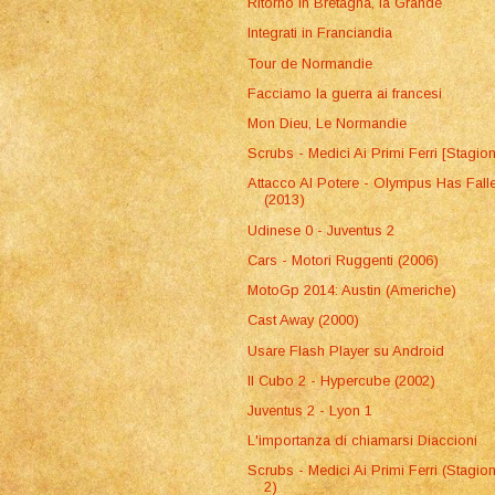
Ritorno in Bretagna, la Grande
Integrati in Franciandia
Tour de Normandie
Facciamo la guerra ai francesi
Mon Dieu, Le Normandie
Scrubs - Medici Ai Primi Ferri [Stagio
Attacco Al Potere - Olympus Has Fall
(2013)
Udinese 0 - Juventus 2
Cars - Motori Ruggenti (2006)
MotoGp 2014: Austin (Americhe)
Cast Away (2000)
Usare Flash Player su Android
Il Cubo 2 - Hypercube (2002)
Juventus 2 - Lyon 1
L'importanza di chiamarsi Diaccioni
Scrubs - Medici Ai Primi Ferri (Stagio
2)