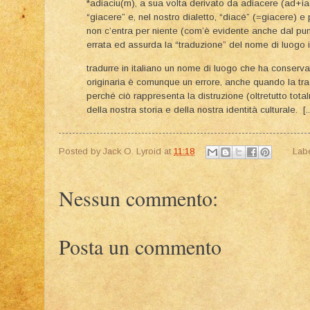
*adiaciu(m), a sua volta derivato da adiacere (ad+iac
“giacere” e, nel nostro dialetto, “diacé” (=giacere) e p
non c’entra per niente (com’è evidente anche dal punt
errata ed assurda la “traduzione” del nome di luogo in 
tradurre in italiano un nome di luogo che ha conservat
originaria è comunque un errore, anche quando la tra
perché ciò rappresenta la distruzione (oltretutto tota
della nostra storia e della nostra identità culturale. [..
Posted by
Jack O. Lyroid
at
11:18
Lab
Nessun commento:
Posta un commento