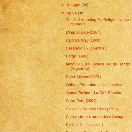
►
maggio
(35)
▼
aprile
(39)
The Cell + Losing My Religion: vuoto d
memoria
L'Implacabile (1987)
Carlito's Way (1993)
Sassuolo 1 - Juventus 3
Fargo (1996)
MotoGP 2014: Termas De Rio Hondo
(Argentina)
Dead Silence (2007)
Grillo a Piombino, sulla Lucchini
James Rollins - La Città Sepolta
Cube Zero (2004)
Salvate Il Soldato Ryan (1998)
Foto e video Normandia e Bretagna
Benfica 2 - Juventus 1