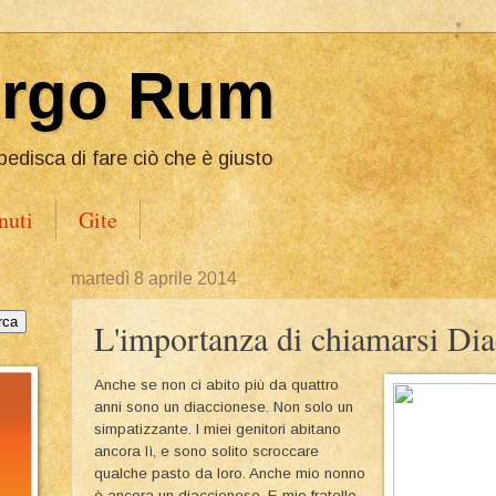
Ergo Rum
pedisca di fare ciò che è giusto
nuti
Gite
martedì 8 aprile 2014
L'importanza di chiamarsi Dia
Anche se non ci abito più da quattro
anni sono un diaccionese. Non solo un
simpatizzante. I miei genitori abitano
ancora lì, e sono solito scroccare
qualche pasto da loro. Anche mio nonno
è ancora un diaccionese. E mio fratello