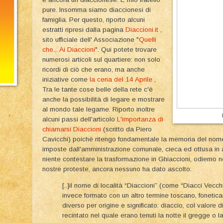
pure. Insomma siamo diaccionesi di
famiglia. Per questo, riporto alcuni
estratti ripresi dalla pagina
Diaccioni.it
,
sito ufficiale dell' Associazione "
Quelli
che... Ai Diaccioni
". Qui potete trovare
numerosi articoli sul quartiere: non solo
ricordi di ciò che erano, ma anche
iniziative come
la cena del 14 Aprile
,
Tra le tante cose belle della rete c'è
anche la possibilità di legare e mostrare
al mondo tale legame. Riporto inoltre
alcuni passi dell'articolo
L'importanza di
chiamarsi Diaccioni
(scritto da Piero
Cavicchi) poichè ritengo fondamentale la memoria del nome 
imposte dall'amministrazione comunale, cieca ed ottusa in a
niente contestare la trasformazione in Ghiaccioni, odierno n
nostre proteste, ancora nessuno ha dato ascolto.
[..]il nome di località “Diaccioni” (come “Diacci Vecc
invece formato con un altro termine toscano, fonetica
diverso per origine e significato: diaccio, col valore 
recintato nel quale erano tenuti la notte il gregge o l