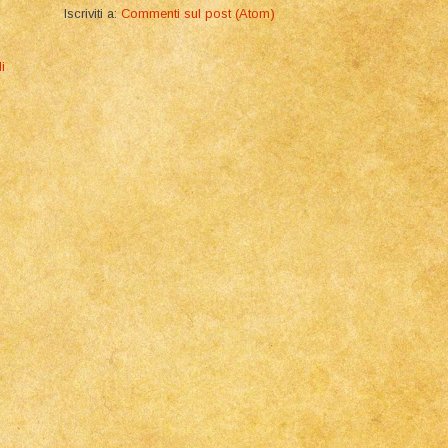
Iscriviti a:
Commenti sul post (Atom)
i