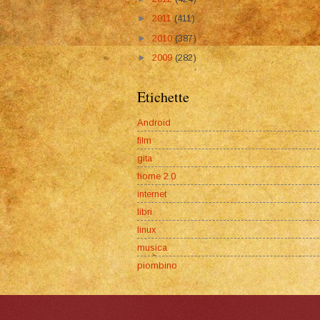
►
2011
(411)
►
2010
(387)
►
2009
(282)
Etichette
Android
film
gita
home 2.0
internet
libri
linux
musica
piombino