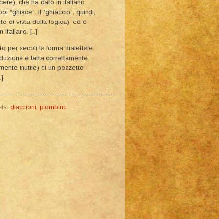
ere), che ha dato in italiano
oi “ghiacé”. Il “ghiaccio”, quindi,
o di vista della logica), ed è
italiano. [..]
o per secoli la forma dialettale
duzione è fatta correttamente,
lmente inutile) di un pezzetto
.]
els:
diaccioni
,
piombino