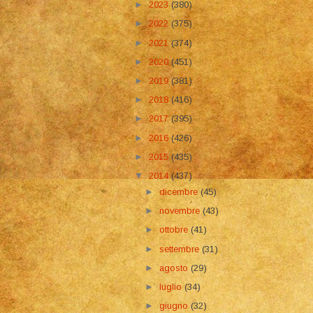
►
2023
(380)
►
2022
(375)
►
2021
(374)
►
2020
(451)
►
2019
(381)
►
2018
(416)
►
2017
(395)
►
2016
(426)
►
2015
(435)
▼
2014
(437)
►
dicembre
(45)
►
novembre
(43)
►
ottobre
(41)
►
settembre
(31)
►
agosto
(29)
►
luglio
(34)
►
giugno
(32)