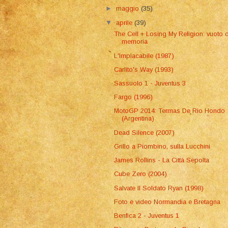
►
maggio
(35)
▼
aprile
(39)
The Cell + Losing My Religion: vuoto d
memoria
L'Implacabile (1987)
Carlito's Way (1993)
Sassuolo 1 - Juventus 3
Fargo (1996)
MotoGP 2014: Termas De Rio Hondo
(Argentina)
Dead Silence (2007)
Grillo a Piombino, sulla Lucchini
James Rollins - La Città Sepolta
Cube Zero (2004)
Salvate Il Soldato Ryan (1998)
Foto e video Normandia e Bretagna
Benfica 2 - Juventus 1