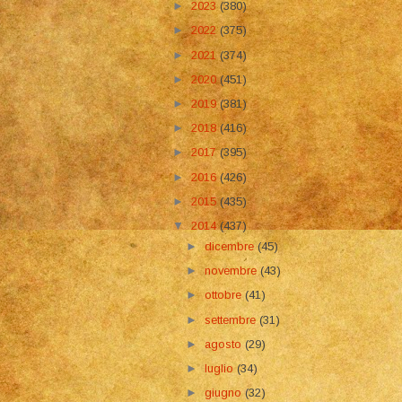
►
2023
(380)
►
2022
(375)
►
2021
(374)
►
2020
(451)
►
2019
(381)
►
2018
(416)
►
2017
(395)
►
2016
(426)
►
2015
(435)
▼
2014
(437)
►
dicembre
(45)
►
novembre
(43)
►
ottobre
(41)
►
settembre
(31)
►
agosto
(29)
►
luglio
(34)
►
giugno
(32)