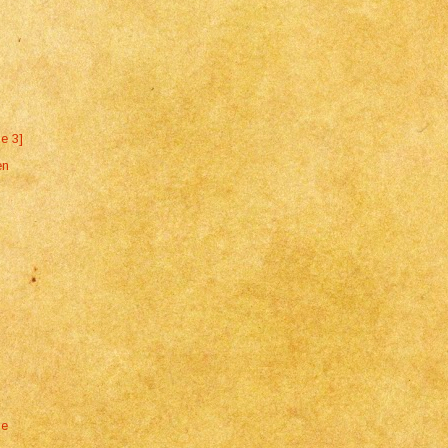
ne 3]
en
ne