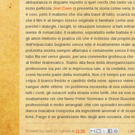
abbastanza in disparte rispetto a quel cerchi che tanto va d
inizio pellicola
Joel Coen
ci presenta la storia come vera, b
è così, però il realismo che sta alla base di tutto, scansa sen
che il film è al tempo stesso originale e familiare come una
perchè i dialoghi, i luoghi, le situazioni tendono a farti entra
niente di romanzato. Il realismo, soprattutto nelle battute
gli attori mettono in pratica ciò che è richiesto dal proprio
dell'impacciato bugiardo senza stile è esattamente reale
poliziotta incinta sempre affamata e certamente senza il ma
tutto fila nel verso giusto, per una commedia grottesca che
al thriller drammatico. Siamo alla fiera della disorganizzazi
professione sia per chi si improvvisa tale, e la crudeltà, non
come facente parte della normalità. Non c'è tempo per esser
colpa. Il bianco freddo e candido della neve, spesso viene
sangue delle vittime. Un problema necessita di una soluzio
tutti i costi, gli ostacoli sulla strada sono birilli, che se non
esattamente ciò che fanno Peter Stormare e Steve Buscemi,
professionali e molto arrangiati, che con sporadici incontri c
danza macabra composta da ingredienti anomali e di sicur
forte, Fargo è un grandissimo film degli anni novanta, che m
Posted by
Jack O. Lyroid
at
21:53
Lab