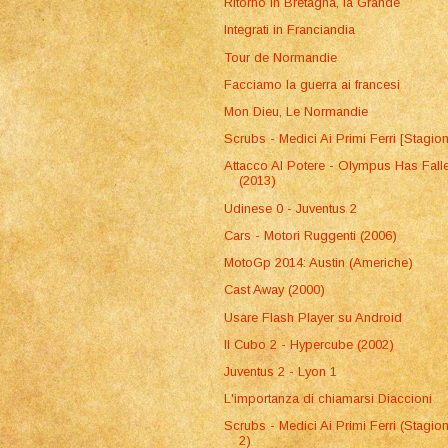
Ritorno in Bretagna, la Grande
Integrati in Franciandia
Tour de Normandie
Facciamo la guerra ai francesi
Mon Dieu, Le Normandie
Scrubs - Medici Ai Primi Ferri [Stagio
Attacco Al Potere - Olympus Has Fall
(2013)
Udinese 0 - Juventus 2
Cars - Motori Ruggenti (2006)
MotoGp 2014: Austin (Americhe)
Cast Away (2000)
Usare Flash Player su Android
Il Cubo 2 - Hypercube (2002)
Juventus 2 - Lyon 1
L'importanza di chiamarsi Diaccioni
Scrubs - Medici Ai Primi Ferri (Stagio
2)