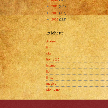
►
2011
(411)
►
2010
(387)
►
2009
(282)
Etichette
Android
film
gita
home 2.0
internet
libri
linux
musica
piombino