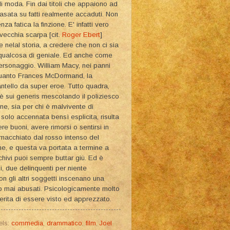
i moda. Fin dai titoli che appaiono ad
asata su fatti realmente accaduti. Non
za fatica la finzione. E' infatti vero
 vecchia scarpa [cit.
Roger Ebert
]
re nelal storia, a credere che non ci sia
 è qualcosa di geniale. Ed anche come
 personaggio. William Macy, nei panni
 quanto Frances McDormand, la
ntello da super eroe. Tutto quadra,
 è sui generis mescolando il poliziesco
one, sia per chi è malvivente di
 solo accennata bensì esplicita, risulta
e buoni, avere rimorsi o sentirsi in
 macchiato dal rosso intenso del
ne, e questa va portata a termine a
 schivi puoi sempre buttar giù. Ed è
 due delinquenti per niente
on gli altri soggetti inscenano una
o mai abusati. Psicologicamente molto
erita di essere visto ed apprezzato.
els:
commedia
,
drammatico
,
film
,
Joel