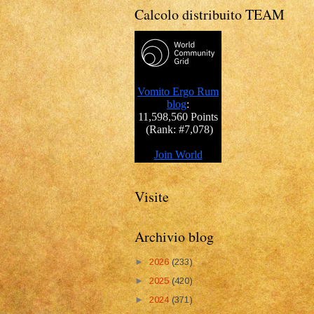
Calcolo distribuito TEAM
Visite
Archivio blog
►
2026
(233)
►
2025
(420)
►
2024
(371)