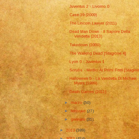
Juventus 2 - Livorno 0
Case 39 (2009)
The Lincoln Lawyer (2011)
Dead Man Down - Il Sapore Della
Vendetta (2013)
Takedown (2000)
The Walking Dead [Stagione 4]
Lyon 0 - Juventus 1
Scrubs - Medici Ai Primi Ferri [Stagio
Halloween 5 - La Vendetta Di Michael
Myers (1989)
Death Games (2011)
►
marzo
(50)
►
febbraio
(27)
►
gennaio
(31)
►
2013
(389)
►
2012
(424)