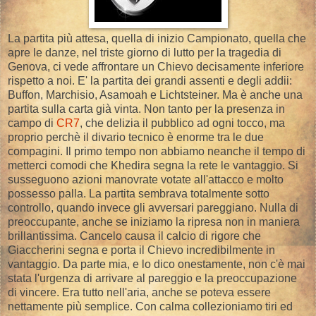
La partita più attesa, quella di inizio Campionato, quella che
apre le danze, nel triste giorno di lutto per la tragedia di
Genova, ci vede affrontare un Chievo decisamente inferiore
rispetto a noi. E' la partita dei grandi assenti e degli addii:
Buffon, Marchisio, Asamoah e Lichtsteiner. Ma è anche una
partita sulla carta già vinta. Non tanto per la presenza in
campo di
CR7
, che delizia il pubblico ad ogni tocco, ma
proprio perchè il divario tecnico è enorme tra le due
compagini. Il primo tempo non abbiamo neanche il tempo di
metterci comodi che Khedira segna la rete le vantaggio. Si
susseguono azioni manovrate votate all'attacco e molto
possesso palla. La partita sembrava totalmente sotto
controllo, quando invece gli avversari pareggiano. Nulla di
preoccupante, anche se iniziamo la ripresa non in maniera
brillantissima. Cancelo causa il calcio di rigore che
Giaccherini segna e porta il Chievo incredibilmente in
vantaggio. Da parte mia, e lo dico onestamente, non c'è mai
stata l'urgenza di arrivare al pareggio e la preoccupazione
di vincere. Era tutto nell'aria, anche se poteva essere
nettamente più semplice. Con calma collezioniamo tiri ed