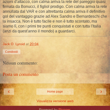
azioni d'attacco, con calma arriva la rete del pareggio quasi
firmata da Bonucci, il figliol prodigo. Con calma arriva la rete
annullata dal VAR e con altrettanta calma arriva il definitivo
gol del vantaggio grazie ad Alex Sandro e Bernardeschi che
la insacca. Non è tutto facile e non è tutto scontato, ma
siamo lì, con i primi tre punti conquistati e con tutta l'Italia
(anzi da quest'anno il mondo) a guardarci.
Jack O. Lyroid
at
20:04
Condividi
Nessun commento:
Posta un commento
‹
›
Home page
Visualizza versione web
Powered by
Blogger
.