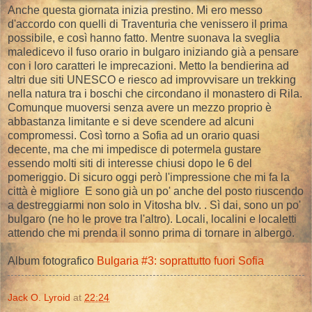
Anche questa giornata inizia prestino. Mi ero messo
d'accordo con quelli di Traventuria che venissero il prima
possibile, e così hanno fatto. Mentre suonava la sveglia
maledicevo il fuso orario in bulgaro iniziando già a pensare
con i loro caratteri le imprecazioni. Metto la bendierina ad
altri due siti UNESCO e riesco ad improvvisare un trekking
nella natura tra i boschi che circondano il monastero di Rila.
Comunque muoversi senza avere un mezzo proprio è
abbastanza limitante e si deve scendere ad alcuni
compromessi. Così torno a Sofia ad un orario quasi
decente, ma che mi impedisce di potermela gustare
essendo molti siti di interesse chiusi dopo le 6 del
pomeriggio. Di sicuro oggi però l'impressione che mi fa la
città è migliore E sono già un po' anche del posto riuscendo
a destreggiarmi non solo in Vitosha blv. . Sì dai, sono un po'
bulgaro (ne ho le prove tra l'altro). Locali, localini e localetti
attendo che mi prenda il sonno prima di tornare in albergo.
Album fotografico
Bulgaria #3: soprattutto fuori Sofia
Jack O. Lyroid
at
22:24