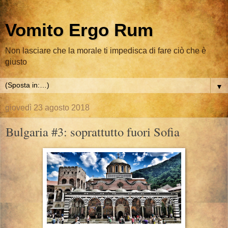
Vomito Ergo Rum
Non lasciare che la morale ti impedisca di fare ciò che è
giusto
▼
giovedì 23 agosto 2018
Bulgaria #3: soprattutto fuori Sofia