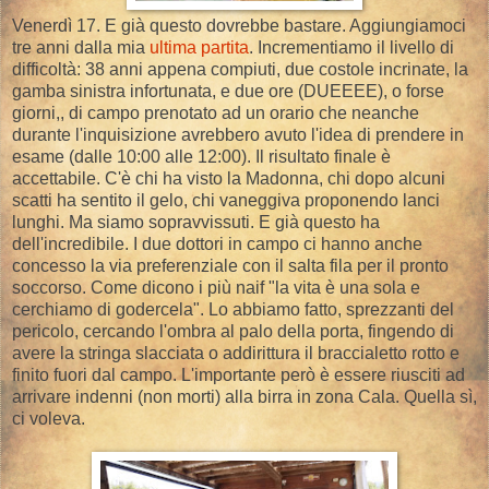
Venerdì 17. E già questo dovrebbe bastare. Aggiungiamoci
tre anni dalla mia
ultima partita
. Incrementiamo il livello di
difficoltà: 38 anni appena compiuti, due costole incrinate, la
gamba sinistra infortunata, e due ore (DUEEEE), o forse
giorni,, di campo prenotato ad un orario che neanche
durante l'inquisizione avrebbero avuto l'idea di prendere in
esame (dalle 10:00 alle 12:00). Il risultato finale è
accettabile. C'è chi ha visto la Madonna, chi dopo alcuni
scatti ha sentito il gelo, chi vaneggiva proponendo lanci
lunghi. Ma siamo sopravvissuti. E già questo ha
dell'incredibile. I due dottori in campo ci hanno anche
concesso la via preferenziale con il salta fila per il pronto
soccorso. Come dicono i più naif "la vita è una sola e
cerchiamo di godercela". Lo abbiamo fatto, sprezzanti del
pericolo, cercando l'ombra al palo della porta, fingendo di
avere la stringa slacciata o addirittura il braccialetto rotto e
finito fuori dal campo. L'importante però è essere riusciti ad
arrivare indenni (non morti) alla birra in zona Cala. Quella sì,
ci voleva.