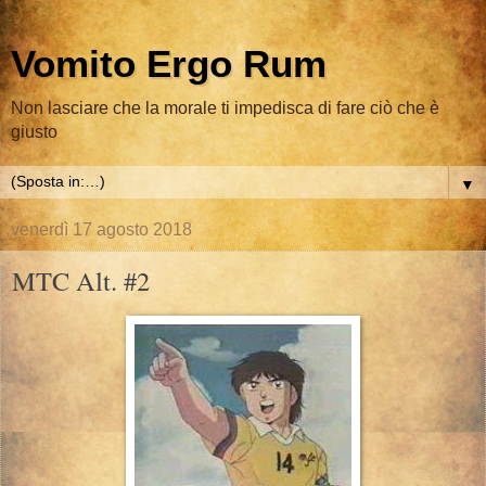
Vomito Ergo Rum
Non lasciare che la morale ti impedisca di fare ciò che è
giusto
▼
venerdì 17 agosto 2018
MTC Alt. #2