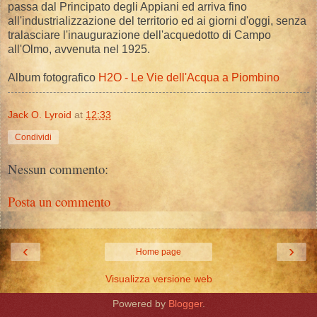
passa dal Principato degli Appiani ed arriva fino
all'industrializzazione del territorio ed ai giorni d'oggi, senza
tralasciare l'inaugurazione dell'acquedotto di Campo
all'Olmo, avvenuta nel 1925.
Album fotografico
H2O - Le Vie dell'Acqua a Piombino
Jack O. Lyroid
at
12:33
Condividi
Nessun commento:
Posta un commento
‹
›
Home page
Visualizza versione web
Powered by
Blogger
.