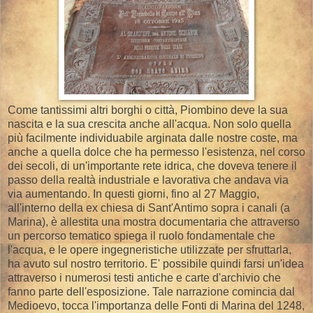
Come tantissimi altri borghi o città, Piombino deve la sua
nascita e la sua crescita anche all'acqua. Non solo quella
più facilmente individuabile arginata dalle nostre coste, ma
anche a quella dolce che ha permesso l'esistenza, nel corso
dei secoli, di un'importante rete idrica, che doveva tenere il
passo della realtà industriale e lavorativa che andava via
via aumentando. In questi giorni, fino al 27 Maggio,
all'interno della ex chiesa di Sant'Antimo sopra i canali (a
Marina), è allestita una mostra documentaria che attraverso
un percorso tematico spiega il ruolo fondamentale che
l'acqua, e le opere ingegneristiche utilizzate per sfruttarla,
ha avuto sul nostro territorio. E' possibile quindi farsi un'idea
attraverso i numerosi testi antiche e carte d'archivio che
fanno parte dell'esposizione. Tale narrazione comincia dal
Medioevo, tocca l'importanza delle Fonti di Marina del 1248,