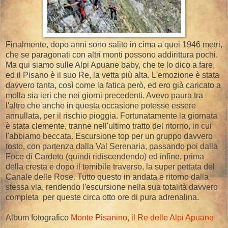
Finalmente, dopo anni sono salito in cima a quei 1946 metri,
che se paragonati con altri monti possono addirittura pochi.
Ma qui siamo sulle Alpi Apuane baby, che te lo dico a fare,
ed il Pisano è il suo Re, la vetta più alta. L'emozione è stata
davvero tanta, così come la fatica però, ed ero già caricato a
molla sia ieri che nei giorni precedenti. Avevo paura tra
l'altro che anche in questa occasione potesse essere
annullata, per il rischio pioggia. Fortunatamente la giornata
è stata clemente, tranne nell'ultimo tratto del ritorno, in cui
l'abbiamo beccata. Escursione top per un gruppo davvero
tosto, con partenza dalla Val Serenaria, passando poi dalla
Foce di Cardeto (quindi ridiscendendo) ed infine, prima
della cresta e dopo il temibile traverso, la super pettata del
Canale delle Rose. Tutto questo in andata e ritorno dalla
stessa via, rendendo l'escursione nella sua totalità davvero
completa per queste circa otto ore di pura adrenalina.
Album fotografico
Monte Pisanino, il Re delle Alpi Apuane