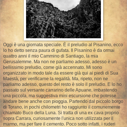
Oggi è una giornata speciale. È il preludio al Pisanino, ecco
lo ho detto senza paura di gufata. Il Pisanino è da ormai
quattro anni il mio Cammino di Santiago, la mia
Gerusalemme. Ma non ne parliamo adesso, adesso è un
bellissimo preludio, come già accennato. Mi sono
organizzato in modo tale da essere già qui ai piedi di Sua
Maestà, per verificarne la regalità. Ma, ripeto, non ne
parliamo adesso, questo del resto è solo il preludio. E lo ho
passato sul versante carrarino delle Apuane, imbastendo
una piccola, ma suggestiva mini escursione che potesse
andare bene anche con pioggia. Partendo dal piccolo borgo
di Torano, in pochi chilometri ho raggiunto il comunemente
chiamato Buco della Luna. Si tratta di una ex cava proprio
sopra Carrara, curiosamente l'unica non utilizzata per il
marmo, ma per fare il cemento. Poco sotto infatti, i ruderi