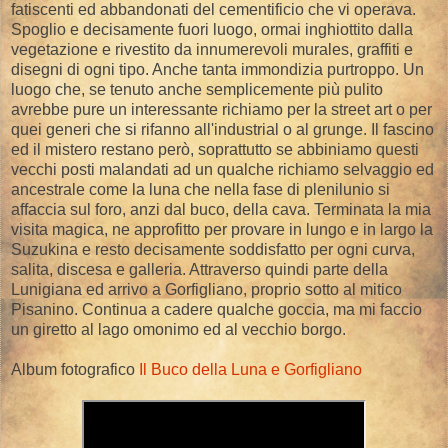
fatiscenti ed abbandonati del cementificio che vi operava.
Spoglio e decisamente fuori luogo, ormai inghiottito dalla
vegetazione e rivestito da innumerevoli murales, graffiti e
disegni di ogni tipo. Anche tanta immondizia purtroppo. Un
luogo che, se tenuto anche semplicemente più pulito
avrebbe pure un interessante richiamo per la street art o per
quei generi che si rifanno all'industrial o al grunge. Il fascino
ed il mistero restano però, soprattutto se abbiniamo questi
vecchi posti malandati ad un qualche richiamo selvaggio ed
ancestrale come la luna che nella fase di plenilunio si
affaccia sul foro, anzi dal buco, della cava. Terminata la mia
visita magica, ne approfitto per provare in lungo e in largo la
Suzukina e resto decisamente soddisfatto per ogni curva,
salita, discesa e galleria. Attraverso quindi parte della
Lunigiana ed arrivo a Gorfigliano, proprio sotto al mitico
Pisanino. Continua a cadere qualche goccia, ma mi faccio
un giretto al lago omonimo ed al vecchio borgo.
Album fotografico
Il Buco della Luna e Gorfigliano