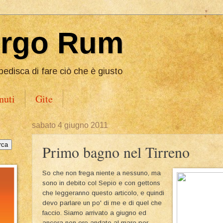
Ergo Rum
pedisca di fare ciò che è giusto
nuti
Gite
sabato 4 giugno 2011
Primo bagno nel Tirreno
So che non frega niente a nessuno, ma
sono in debito col Sepio e con gettons
che leggeranno questo articolo, e quindi
devo parlare un po' di me e di quel che
faccio. Siamo arrivato a giugno ed
ancora non ero andato al mare per