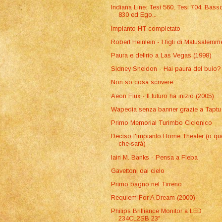
Indiana Line: Tesi 560, Tesi 704, Bass
830 ed Ego...
Impianto HT completato
Robert Heinlein - I figli di Matusalemm
Paura e delirio a Las Vegas (1998)
Sidney Sheldon - Hai paura del buio?
Non so cosa scrivere
Aeon Flux - Il futuro ha inizio (2005)
Wapedia senza banner grazie a Taptu
Primo Memorial Turimbo Ciclonico
Deciso l'impianto Home Theater (o qu
che sarà)
Iain M. Banks - Pensa a Fleba
Gavettoni dal cielo
Primo bagno nel Tirreno
Requiem For A Dream (2000)
Philips Brilliance Monitor a LED
234CL2SB 23"