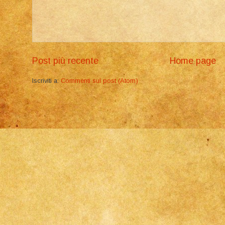
Post più recente
Home page
Iscriviti a:
Commenti sul post (Atom)