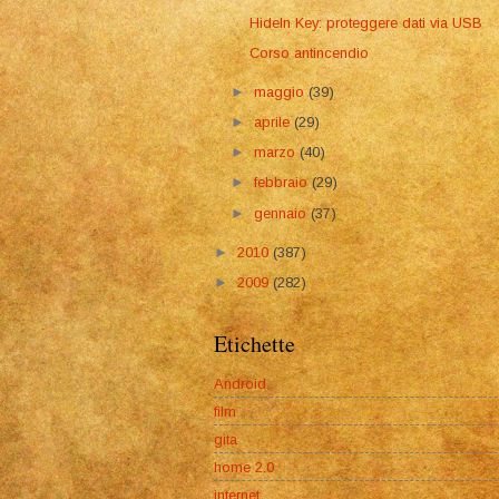
HideIn Key: proteggere dati via USB
Corso antincendio
►
maggio
(39)
►
aprile
(29)
►
marzo
(40)
►
febbraio
(29)
►
gennaio
(37)
►
2010
(387)
►
2009
(282)
Etichette
Android
film
gita
home 2.0
internet