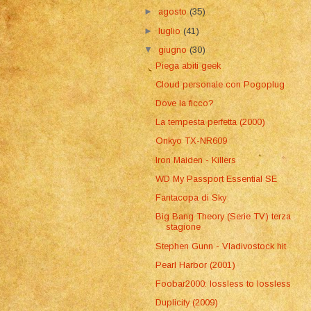
►
agosto
(35)
►
luglio
(41)
▼
giugno
(30)
Piega abiti geek
Cloud personale con Pogoplug
Dove la ficco?
La tempesta perfetta (2000)
Onkyo TX-NR609
Iron Maiden - Killers
WD My Passport Essential SE
Fantacopa di Sky
Big Bang Theory (Serie TV) terza
stagione
Stephen Gunn - Vladivostock hit
Pearl Harbor (2001)
Foobar2000: lossless to lossless
Duplicity (2009)