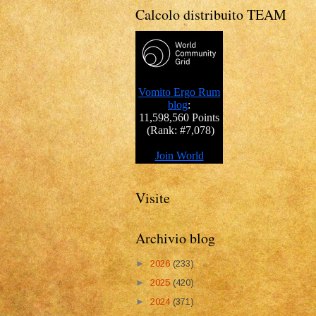
Calcolo distribuito TEAM
Visite
Archivio blog
►
2026
(233)
►
2025
(420)
►
2024
(371)