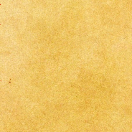
o
e
el