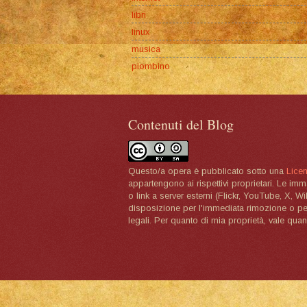
libri
linux
musica
piombino
Contenuti del Blog
Questo/a opera è pubblicato sotto una
Lice
appartengono ai rispettivi proprietari. Le im
o link a server esterni (Flickr, YouTube, X, W
disposizione per l'immediata rimozione o per 
legali. Per quanto di mia proprietà, vale quan