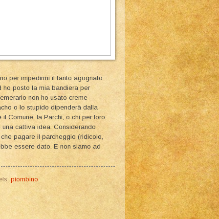
gno per impedirmi il tanto agognato
ed ho posto la mia bandiera per
e. Temerario non ho usato creme
macho o lo stupido dipenderà dalla
 il Comune, la Parchi, o chi per loro
e una cattiva idea. Considerando
e che pagare il parcheggio (ridicolo,
rebbe essere dato. E non siamo ad
els:
piombino