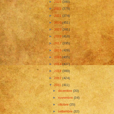
►
2023
(380)
►
2022
(375)
►
2021
(374)
►
2020
(451)
►
2019
(381)
►
2018
(416)
►
2017
(395)
►
2016
(426)
►
2015
(435)
►
2014
(437)
►
2013
(389)
►
2012
(424)
▼
2011
(411)
►
dicembre
(30)
►
novembre
(34)
►
ottobre
(35)
►
settembre
(32)