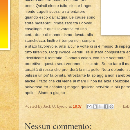
bene. Quindi niente tuffo, niente bagno,
niente capelli scossi a rallentatore
quando esco dall'acqua. Le cause sono
state molteplici, rimbalzato tra i doveri
casalinghi e quelli lavorativi ed una
certa dose di marmottismo dovuta alla
stanchezza. Inoltre il tempo non sempre
è stato favorevole, anzi alcune volte ci si è messo di impe
tuffo tirrenico. Oggi invece Perelli Tre è stata conquistata 
identificare il territorio. Giornata calda, con sole scottant
protettive, questa sera vedremo il risultato. Se ho fatto il 
tonalità di rosso che prenderà la mia pelle. Nota dolente: se
pulisse un po' la pineta retrostante la spiaggia non sarebb
anche il fatto che chi viene al mare lì non ha altra soluzion
polveroso ed assolato) magari qaulche servizio in più pot
aprile... Siamoa giugno.
Posted by
Jack O. Lyroid
at
19:07
Lab
Nessun commento: