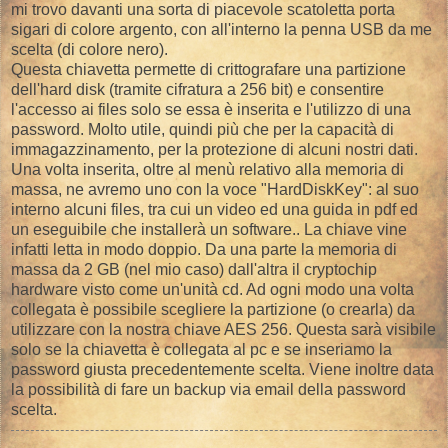
mi trovo davanti una sorta di piacevole scatoletta porta
sigari di colore argento, con all'interno la penna USB da me
scelta (di colore nero).
Questa chiavetta permette di crittografare una partizione
dell'hard disk (tramite cifratura a 256 bit) e consentire
l'accesso ai files solo se essa è inserita e l'utilizzo di una
password. Molto utile, quindi più che per la capacità di
immagazzinamento, per la protezione di alcuni nostri dati.
Una volta inserita, oltre al menù relativo alla memoria di
massa, ne avremo uno con la voce "HardDiskKey": al suo
interno alcuni files, tra cui un video ed una guida in pdf ed
un eseguibile che installerà un software.. La chiave vine
infatti letta in modo doppio. Da una parte la memoria di
massa da 2 GB (nel mio caso) dall'altra il cryptochip
hardware visto come un'unità cd. Ad ogni modo una volta
collegata è possibile scegliere la partizione (o crearla) da
utilizzare con la nostra chiave AES 256. Questa sarà visibile
solo se la chiavetta è collegata al pc e se inseriamo la
password giusta precedentemente scelta. Viene inoltre data
la possibilità di fare un backup via email della password
scelta.