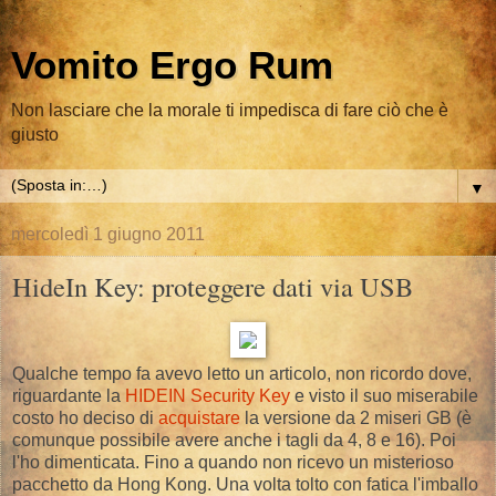
Vomito Ergo Rum
Non lasciare che la morale ti impedisca di fare ciò che è
giusto
▼
mercoledì 1 giugno 2011
HideIn Key: proteggere dati via USB
Qualche tempo fa avevo letto un articolo, non ricordo dove,
riguardante la
HIDEIN Security Key
e visto il suo miserabile
costo ho deciso di
acquistare
la versione da 2 miseri GB (è
comunque possibile avere anche i tagli da 4, 8 e 16). Poi
l'ho dimenticata. Fino a quando non ricevo un misterioso
pacchetto da Hong Kong. Una volta tolto con fatica l'imballo