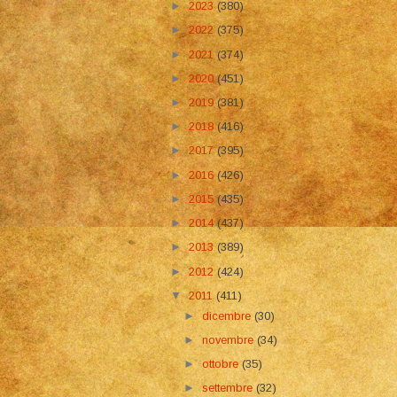
►
2023
(380)
►
2022
(375)
►
2021
(374)
►
2020
(451)
►
2019
(381)
►
2018
(416)
►
2017
(395)
►
2016
(426)
►
2015
(435)
►
2014
(437)
►
2013
(389)
►
2012
(424)
▼
2011
(411)
►
dicembre
(30)
►
novembre
(34)
►
ottobre
(35)
►
settembre
(32)