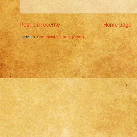
Post più recente
Home page
Iscriviti a:
Commenti sul post (Atom)