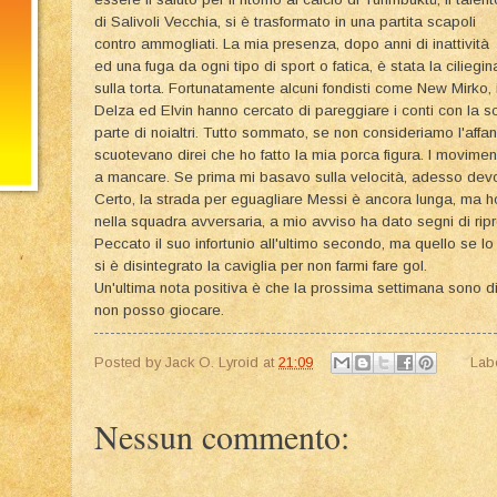
di Salivoli Vecchia, si è trasformato in una partita scapoli
contro ammogliati. La mia presenza, dopo anni di inattività
ed una fuga da ogni tipo di sport o fatica, è stata la ciliegin
sulla torta. Fortunatamente alcuni fondisti come New Mirko, i
Delza ed Elvin hanno cercato di pareggiare i conti con la s
parte di noialtri. Tutto sommato, se non consideriamo l'affa
scuotevano direi che ho fatto la mia porca figura. I movimen
a mancare. Se prima mi basavo sulla velocità, adesso devo
Certo, la strada per eguagliare Messi è ancora lunga, ma ho
nella squadra avversaria, a mio avviso ha dato segni di rip
Peccato il suo infortunio all'ultimo secondo, ma quello se lo 
si è disintegrato la caviglia per non farmi fare gol.
Un'ultima nota positiva è che la prossima settimana sono di
non posso giocare.
Posted by
Jack O. Lyroid
at
21:09
Lab
Nessun commento: