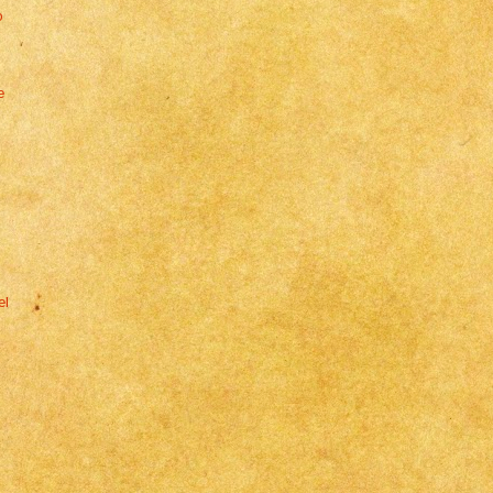
o
e
el