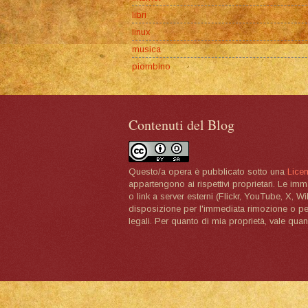
libri
linux
musica
piombino
Contenuti del Blog
Questo/a opera è pubblicato sotto una
Lice
appartengono ai rispettivi proprietari. Le im
o link a server esterni (Flickr, YouTube, X, W
disposizione per l'immediata rimozione o per 
legali. Per quanto di mia proprietà, vale quan