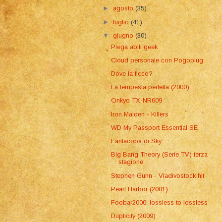
►
agosto
(35)
►
luglio
(41)
▼
giugno
(30)
Piega abiti geek
Cloud personale con Pogoplug
Dove la ficco?
La tempesta perfetta (2000)
Onkyo TX-NR609
Iron Maiden - Killers
WD My Passport Essential SE
Fantacopa di Sky
Big Bang Theory (Serie TV) terza
stagione
Stephen Gunn - Vladivostock hit
Pearl Harbor (2001)
Foobar2000: lossless to lossless
Duplicity (2009)