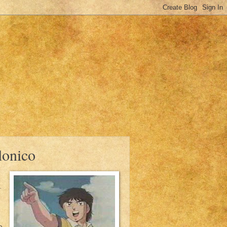
lonico
.
o