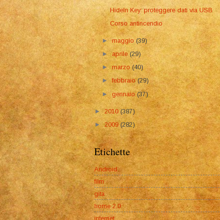
HideIn Key: proteggere dati via USB
Corso antincendio
►
maggio
(39)
►
aprile
(29)
►
marzo
(40)
►
febbraio
(29)
►
gennaio
(37)
►
2010
(387)
►
2009
(282)
Etichette
Android
film
gita
home 2.0
internet