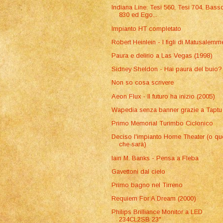
Indiana Line: Tesi 560, Tesi 704, Bass
830 ed Ego...
Impianto HT completato
Robert Heinlein - I figli di Matusalemm
Paura e delirio a Las Vegas (1998)
Sidney Sheldon - Hai paura del buio?
Non so cosa scrivere
Aeon Flux - Il futuro ha inizio (2005)
Wapedia senza banner grazie a Taptu
Primo Memorial Turimbo Ciclonico
Deciso l'impianto Home Theater (o qu
che sarà)
Iain M. Banks - Pensa a Fleba
Gavettoni dal cielo
Primo bagno nel Tirreno
Requiem For A Dream (2000)
Philips Brilliance Monitor a LED
234CL2SB 23"