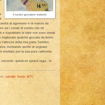
a
Il nostro giocatore simbolo
l
carsità di agonismo e di marcia da
nno ed i conati di vomito che mi
ti e soprattutto le idee non sono venuti
 migliorare qualche giocata da fermo.
 l'altezza della mia parte.Turimbo,
resa, rischiando anche di segnare.
è meritato per la sua pura cattiveria:
 secondo, quindi mi spiace raga... Io
els:
calcetto
,
fondo
,
MTC