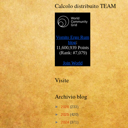
Calcolo distribuito TEAM
Visite
Archivio blog
►
2026
(233)
►
2025
(420)
►
2024
(371)