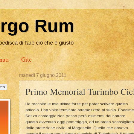
Ergo Rum
pedisca di fare ciò che è giusto
nuti
Gite
martedì 7 giugno 2011
Primo Memorial Turimbo Cic
Ho raccolto le mie ultime forze per poter scrivere questo
articolo. Una volta terminato stramezzerò al suolo. Esanime
Senza conteggio.Non posso però esimermi dal narrare
quanto avvenuto oggi pomeriggio, ad un orario sconsigliato
dalla protezione civile, al Magonello. Quello che doveva
essere il saluto per il ritorno al calcio di Turimbuktù, il talent