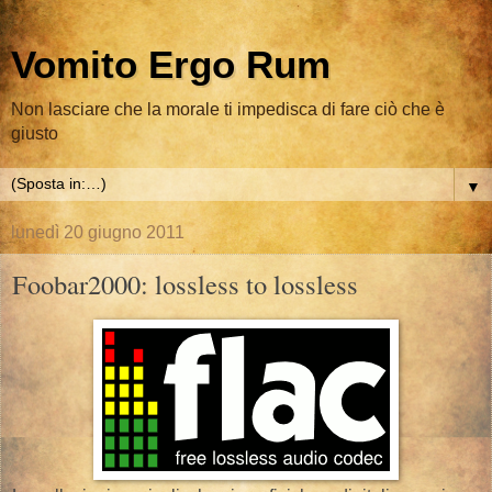
Vomito Ergo Rum
Non lasciare che la morale ti impedisca di fare ciò che è
giusto
▼
lunedì 20 giugno 2011
Foobar2000: lossless to lossless