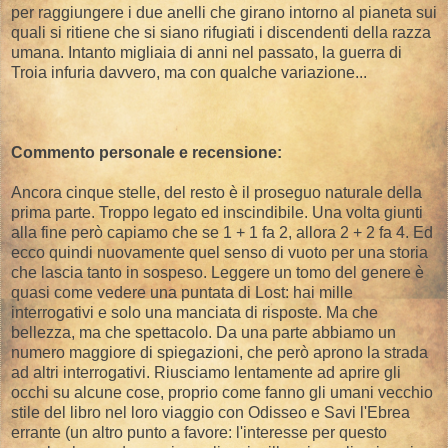
per raggiungere i due anelli che girano intorno al pianeta sui
quali si ritiene che si siano rifugiati i discendenti della razza
umana. Intanto migliaia di anni nel passato, la guerra di
Troia infuria davvero, ma con qualche variazione...
Commento personale e recensione:
Ancora cinque stelle, del resto è il proseguo naturale della
prima parte. Troppo legato ed inscindibile. Una volta giunti
alla fine però capiamo che se 1 + 1 fa 2, allora 2 + 2 fa 4. Ed
ecco quindi nuovamente quel senso di vuoto per una storia
che lascia tanto in sospeso. Leggere un tomo del genere è
quasi come vedere una puntata di Lost: hai mille
interrogativi e solo una manciata di risposte. Ma che
bellezza, ma che spettacolo. Da una parte abbiamo un
numero maggiore di spiegazioni, che però aprono la strada
ad altri interrogativi. Riusciamo lentamente ad aprire gli
occhi su alcune cose, proprio come fanno gli umani vecchio
stile del libro nel loro viaggio con Odisseo e Savi l'Ebrea
errante (un altro punto a favore: l'interesse per questo