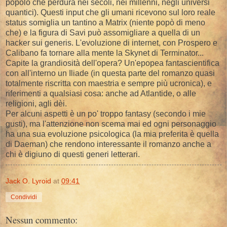
popolo che perdura nei secoli, nei millenni, negli universi
quantici). Questi input che gli umani ricevono sul loro reale
status somiglia un tantino a Matrix (niente popò di meno
che) e la figura di Savi può assomigliare a quella di un
hacker sui generis. L'evoluzione di internet, con Prospero e
Calibano fa tornare alla mente la Skynet di Terminator...
Capite la grandiosità dell'opera? Un'epopea fantascientifica
con all'interno un Iliade (in questa parte del romanzo quasi
totalmente riscritta con maestria e sempre più ucronica), e
riferimenti a qualsiasi cosa: anche ad Atlantide, o alle
religioni, agli dèi.
Per alcuni aspetti è un po' troppo fantasy (secondo i mie
gusti), ma l'attenzione non scema mai ed ogni personaggio
ha una sua evoluzione psicologica (la mia preferita è quella
di Daeman) che rendono interessante il romanzo anche a
chi è digiuno di questi generi letterari.
Jack O. Lyroid
at
09:41
Condividi
Nessun commento: