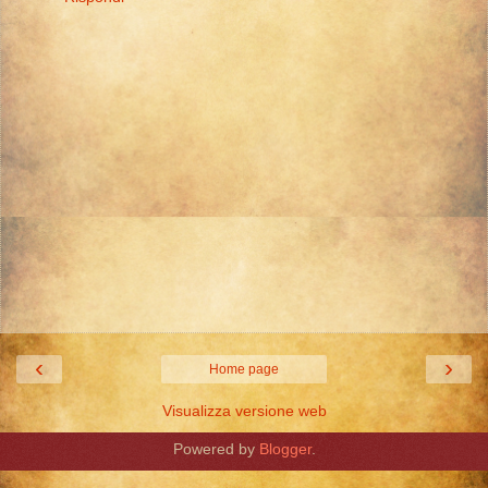
‹
›
Home page
Visualizza versione web
Powered by
Blogger
.