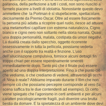
paranoia, della perfezione a tutti i costi, non sono riuscito a
farmelo piacere a livelli di idolatria. Nonostante questo devo
ammettere che la Portman è sì stupefacente, spettacolare,
decisamente da Premio Oscar. Oltre ad essere fisicamente
la persona più adatta a ricoprire quel ruolo, riesce ad attuare
una metamorfosi capillare con estrema naturalezza. Cigno
bianco e cigno nero non soltanto nella storia narrata. Quasi
una doppia personalità, malata, costipata da umori negativi.
La dualità creata dallo specchio, oggetto ricorrente
ossessivamente in tutta la pellicola, possiamo vederla
anche con il rapporto tra realtà e finzione. L'uso
dell'allucinazione compulsiva, fornisce alcuni dettagli fin
troppo chiari per essere repentinamente smentiti
immediatamente dopo. Tanto più che il finale può essere
aperto ad una doppia interpretazione. Fino a che punto ciò
che vediamo, o che crediamo di vedere, attraverso gli occhi
di Nina è reale? Abbiamo imparato durante il film che non
sempre ciò che possiamo percepire corrisponde al vero (la
scena saffica tra le due contendenti ad esempio). Di certo
viene spiegato che l'agonismo in certi ambienti e per alcuni
caratteri psicologicamente fragili, può divenire una brutta
bestia da domare. E la spietatezza di un ambiente dove devi