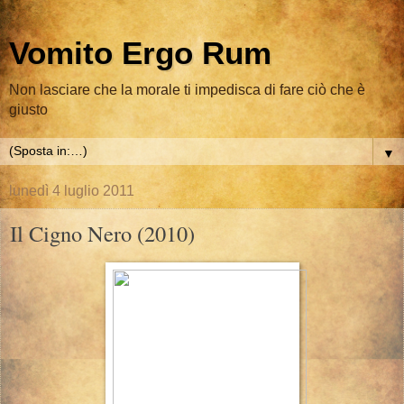
Vomito Ergo Rum
Non lasciare che la morale ti impedisca di fare ciò che è
giusto
▼
lunedì 4 luglio 2011
Il Cigno Nero (2010)