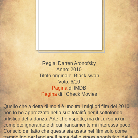
Regia: Darren Aronofsky
Anno: 2010
Titolo originale: Black swan
Voto: 6/10
Pagina
di IMDB
Pagina
di I Check Movies
Quello che a detta di molti è uno tra i migliori film del 2010
non lo ho apprezzato nella sua totalità per il sottofondo
artistico della danza. Arte che rispetto, ma di cui sono un
completo ignorante e di cui francamente mi interessa poco.
Conscio del fatto che questa sia usata nel film solo come
trampolino per lanciare il tema dello stress agonistico, della