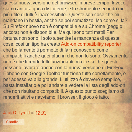
questa nuova versione del browser, in breve tempo. Invece
siamo ancora qui a discuterne, e lo strumento secondo me
più utile di tutti è inaccessibile. Queste son cose che mi
mandano in bestia, anche se poi somatizzo. Ma come si fa?
Su Firefox nuovo non è compatibile e su Chrome (peggio
ancora) non è disponibile. Ma qui sono tutti matti! Per
fortuna non sono il solo a sentire la mancanza di queste
cose, così un tipo ha creato
Add-on compatibility reporter
che bellamente ti permette di far riconoscere come
compatibili anche quei plug in che non lo sono. Ovviamente
non è che li rende tutti funzionanti, ma ci sta che questi
possano lavorare anche con la nuova versione di FireFox.
Ebbene con Google Toolbar funziona tutto correttamente, e
per adesso va alla grande. L'utilizzo è davvero semplice,
basta installarlo e poi andare a vedere la lista degli add-on
che non risultano compatibili. A questo punto scegliamo di
renderli attivi e riavviamo il browser. Il gioco è fatto.
Jack O. Lyroid
at
12:01
Condividi