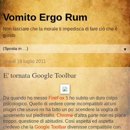
Vomito Ergo Rum
Non lasciare che la morale ti impedisca di fare ciò che è
giusto
▼
lunedì 18 luglio 2011
E' tornata Google Toolbar
Da quando ho messo
FireFox 5
ho subito un duro colpo
psicologico. Quello di vedere come incompatibili alcuni
plugin che usavo mi ha fatto un po' scendere la voglia di
sostenerlo sul piedistallo.
Chrome
d'altra parte non mi piace
troppo, questione di abitudini. Così aspetta ed aspetta
credevo che la
Google Toolbar
divenisse compatibile con