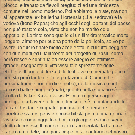
blocco, e frenato da fievoli pregiudizi ed una timidezza
comune nell'uomo moderno. Poi abbiamo la triste, ma non
all'apparenza, ex ballerina Hortensia (Lila Kedrova) e la
vedova (Irene Papas) che agli occhi degli abitanti del paese
non può restare sola, visto che non ha marito ed è
appetibile. Le tinte sono quelle di un film drammatico molto
leggero, almeno per buona parte della pellicola, salvo poi
avere un fulcro finale molto accelerato in cui tutto peggiore
con due morti ed il fallimento del progetto di Basil. Zorba,
però riesce e continua ad essere allegro ed ottimista,
grande insegnante di vita vissuta e sprezzante delle
etichette. Il punto di forza di tutto il lavoro cinematografico
non sta però tanto nell'interpretazione di Quinn (che
personalmente non mi dice molto), nella musica o nel
famoso ballo spiaggia (mah), quanto nella storia in sè,
scritta da Nikos Kazantzakis. E' infatti il personaggio
principale ad avere tutti i riflettori su di sè, allontanando le
luci anche dai temi quali l'ipocrisia delle persone,
l'arretratezza del pensiero maschilista per cui una donna è
vista solo come oggetto ed in cui gli oggetti sono divenuti
diritto di pretesa. Il mondo in cui è ambientata la trama è
tragico e crudele, non porta rispetto, al contrario del nostro