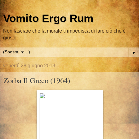
Vomito Ergo Rum
Non lasciare che la morale ti impedisca di fare ciò che è
giusto
▼
venerdì 28 giugno 2013
Zorba Il Greco (1964)