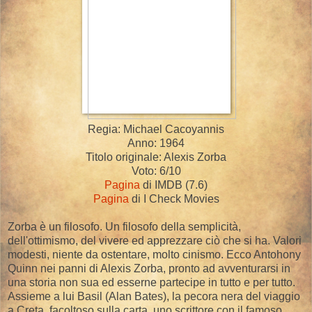
Regia: Michael Cacoyannis
Anno: 1964
Titolo originale: Alexis Zorba
Voto: 6/10
Pagina
di IMDB (7.6)
Pagina
di I Check Movies
Zorba è un filosofo. Un filosofo della semplicità,
dell'ottimismo, del vivere ed apprezzare ciò che si ha. Valori
modesti, niente da ostentare, molto cinismo. Ecco Antohony
Quinn nei panni di Alexis Zorba, pronto ad avventurarsi in
una storia non sua ed esserne partecipe in tutto e per tutto.
Assieme a lui Basil (Alan Bates), la pecora nera del viaggio
a Creta, facoltoso sulla carta, uno scrittore con il famoso