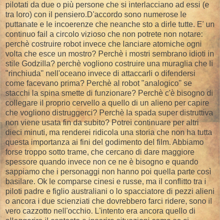
pilotati da due o più persone che si interlacciano ad essi (e
tra loro) con il pensiero.D'accordo sono numerose le
puttanate e le incoerenze che neanche sto a dirle tutte. E' un
continuo fail a circolo vizioso che non potrete non notare:
perchè costruire robot invece che lanciare atomiche ogni
volta che esce un mostro? Perchè i mostri sembrano idioti in
stile Godzilla? perchè vogliono costruire una muraglia che li
"rinchiuda" nell'oceano invece di attaccarli o difendersi
come facevano prima? Perchè al robot "analogico" se
stacchi la spina smette di funzionare? Perchè c'è bisogno di
collegare il proprio cervello a quello di un alieno per capire
che vogliono distruggerci? Perchè la spada super distruttiva
non viene usata fin da subito? Potrei continuare per altri
dieci minuti, ma renderei ridicola una storia che non ha tutta
questa importanza ai fini del godimento del film. Abbiamo
forse troppo sotto trame, che cercano di dare maggiore
spessore quando invece non ce ne è bisogno e quando
sappiamo che i personaggi non hanno poi quella parte così
basilare. Ok le comparse cinesi e russe, ma il conflitto tra i
piloti padre e figlio australiani o lo spacciatore di pezzi alieni
o ancora i due scienziati che dovrebbero farci ridere, sono il
vero cazzotto nell'occhio. L'intento era ancora quello di