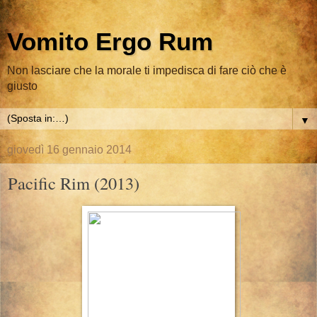
Vomito Ergo Rum
Non lasciare che la morale ti impedisca di fare ciò che è
giusto
▼
giovedì 16 gennaio 2014
Pacific Rim (2013)