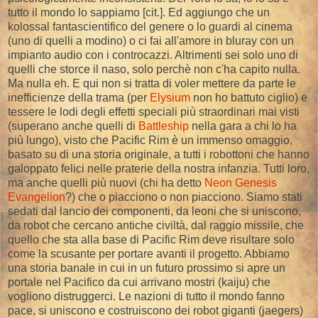
tutto il mondo lo sappiamo [cit.]. Ed aggiungo che un
kolossal fantascientifico del genere o lo guardi al cinema
(uno di quelli a modino) o ci fai all'amore in bluray con un
impianto audio con i controcazzi. Altrimenti sei solo uno di
quelli che storce il naso, solo perchè non c'ha capito nulla.
Ma nulla eh. E qui non si tratta di voler mettere da parte le
inefficienze della trama (per
Elysium
non ho battuto ciglio) e
tessere le lodi degli effetti speciali più straordinari mai visti
(superano anche quelli di
Battleship
nella gara a chi lo ha
più lungo), visto che Pacific Rim è un immenso omaggio,
basato su di una storia originale, a tutti i robottoni che hanno
galoppato felici nelle praterie della nostra infanzia. Tutti loro,
ma anche quelli più nuovi (chi ha detto
Neon Genesis
Evangelion
?) che o piacciono o non piacciono. Siamo stati
sedati dal lancio dei componenti, da leoni che si uniscono,
da robot che cercano antiche civiltà, dal raggio missile, che
quello che sta alla base di Pacific Rim deve risultare solo
come la scusante per portare avanti il progetto. Abbiamo
una storia banale in cui in un futuro prossimo si apre un
portale nel Pacifico da cui arrivano mostri (kaiju) che
vogliono distruggerci. Le nazioni di tutto il mondo fanno
pace, si uniscono e costruiscono dei robot giganti (jaegers)