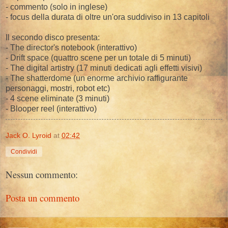
- commento (solo in inglese)
- focus della durata di oltre un'ora suddiviso in 13 capitoli
Il secondo disco presenta:
- The director's notebook (interattivo)
- Drift space (quattro scene per un totale di 5 minuti)
- The digital artistry (17 minuti dedicati agli effetti visivi)
- The shatterdome (un enorme archivio raffigurante
personaggi, mostri, robot etc)
- 4 scene eliminate (3 minuti)
- Blooper reel (interattivo)
Jack O. Lyroid
at
02:42
Condividi
Nessun commento:
Posta un commento