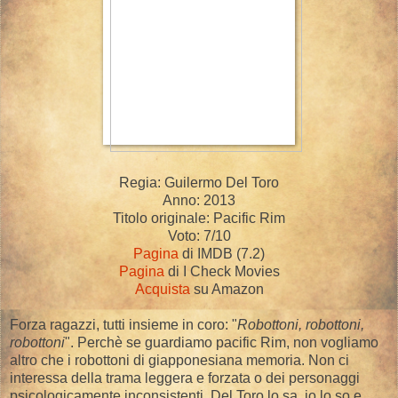
Regia: Guilermo Del Toro
Anno: 2013
Titolo originale: Pacific Rim
Voto: 7/10
Pagina
di IMDB (7.2)
Pagina
di I Check Movies
Acquista
su Amazon
Forza ragazzi, tutti insieme in coro: "
Robottoni, robottoni,
robottoni
". Perchè se guardiamo pacific Rim, non vogliamo
altro che i robottoni di giapponesiana memoria. Non ci
interessa della trama leggera e forzata o dei personaggi
psicologicamente inconsistenti. Del Toro lo sa, io lo so e