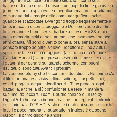
alleggerire il contesto e inserire situazioni come se si
trattasse di una serie ad episodi, un loop di clichè già rivisto
(non per questo spiacevole o negativo) ma tanto pendiamo
comunque dalle magie della computer grafica, anche
quando le scazzottate avvengono troppo frequentemente al
buio, in acqua o con la pioggia. Se Del Toro vuole divertirci
lo fa ed anche bene, senza badare a spese. Ho 33 anni e
nella memoria molti cartoni animati che trasmettevano negli
anni ottanta. Mi sono divertito come allora, senza stare a
pensare troppo ad altro. Volevo i robottoni e li ho avuti. E
spero che tale scelta coraggiosa (al cinema ora c'è pure
Capitan Harlock) venga presa d'esempio. i mezzi tecnici ed
i quattrini per portare sul grande schermo, con buoni
risultati, ci sono tutti. Avanti i prossimi.
La versione bluray che ho contiene due dischi. Nel primo c'è
il film con una resa visiva ottima sotto ogni aspetto: luci,
colori, pioggia, acqua, sfondi scuri... Tutto perfetto, ogni
battaglia, anche la più confusionaria è resa in maniera
sublime, da leccarsi i baffi. L'audio italiano è un Dolby
Digital 5.1 che risulta buono, ma che non regge il confronto
con l'originale DTS HD. Visto che i dialoghi sono pressochè
inutili e poco importanti, guardarlo in inglese è da
seghe
rasponi. Il primo disco ha anche: