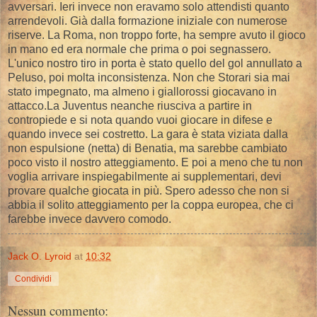
avversari. Ieri invece non eravamo solo attendisti quanto
arrendevoli. Già dalla formazione iniziale con numerose
riserve. La Roma, non troppo forte, ha sempre avuto il gioco
in mano ed era normale che prima o poi segnassero.
L'unico nostro tiro in porta è stato quello del gol annullato a
Peluso, poi molta inconsistenza. Non che Storari sia mai
stato impegnato, ma almeno i giallorossi giocavano in
attacco.La Juventus neanche riusciva a partire in
contropiede e si nota quando vuoi giocare in difese e
quando invece sei costretto. La gara è stata viziata dalla
non espulsione (netta) di Benatia, ma sarebbe cambiato
poco visto il nostro atteggiamento. E poi a meno che tu non
voglia arrivare inspiegabilmente ai supplementari, devi
provare qualche giocata in più. Spero adesso che non si
abbia il solito atteggiamento per la coppa europea, che ci
farebbe invece davvero comodo.
Jack O. Lyroid
at
10:32
Condividi
Nessun commento: