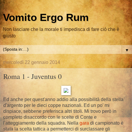
Vomito Ergo Rum
Non lasciare che la morale ti impedisca di fare ciò che è
giusto
▼
mercoledì 22 gennaio 2014
Roma 1 - Juventus 0
Ed anche per quest'anno addio alla possibilità della stella
d'argento per le dieci coppe nazionali. Ed un po' mi
dispiace, sebbene preferisca altri titoli. Mi trovo però in
completo disaccordo con le scelte di Conte e
l'atteggiamento della squadra. Nella
gara
di campionato è
stata la scelta tattica a permetterci di surclassare gli