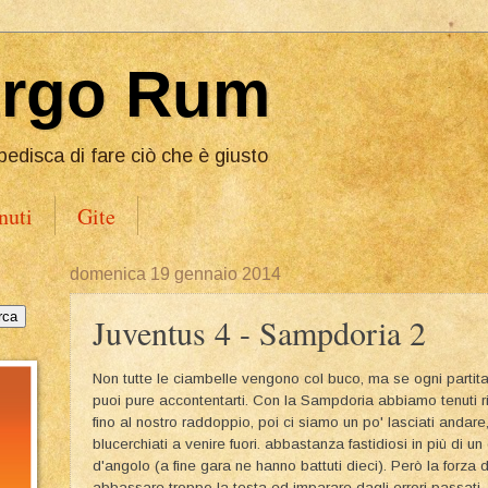
Ergo Rum
pedisca di fare ciò che è giusto
nuti
Gite
domenica 19 gennaio 2014
Juventus 4 - Sampdoria 2
Non tutte le ciambelle vengono col buco, ma se ogni partita
puoi pure accontentarti. Con la Sampdoria abbiamo tenuti rit
fino al nostro raddoppio, poi ci siamo un po' lasciati andare
blucerchiati a venire fuori. abbastanza fastidiosi in più di u
d'angolo (a fine gara ne hanno battuti dieci). Però la forza
abbassare troppo la testa ed imparare dagli errori passati, 