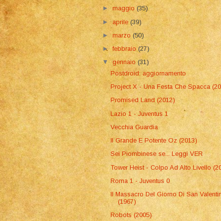
►
maggio
(35)
►
aprile
(39)
►
marzo
(50)
►
febbraio
(27)
▼
gennaio
(31)
Postdroid: aggiornamento
Project X - Una Festa Che Spacca (2
Promised Land (2012)
Lazio 1 - Juventus 1
Vecchia Guardia
Il Grande E Potente Oz (2013)
Sei Piombinese se... Leggi VER
Tower Heist - Colpo Ad Alto Livello (2
Roma 1 - Juventus 0
Il Massacro Del Giorno Di San Valenti
(1967)
Robots (2005)