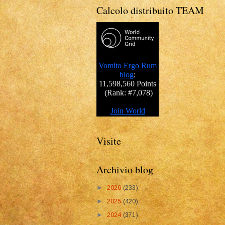
Calcolo distribuito TEAM
Visite
Archivio blog
►
2026
(233)
►
2025
(420)
►
2024
(371)