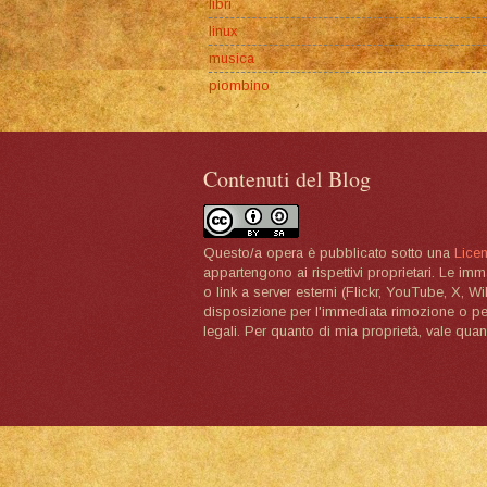
libri
linux
musica
piombino
Contenuti del Blog
Questo/a opera è pubblicato sotto una
Lice
appartengono ai rispettivi proprietari. Le im
o link a server esterni (Flickr, YouTube, X, W
disposizione per l'immediata rimozione o per 
legali. Per quanto di mia proprietà, vale quan