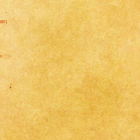
987)
lo
d