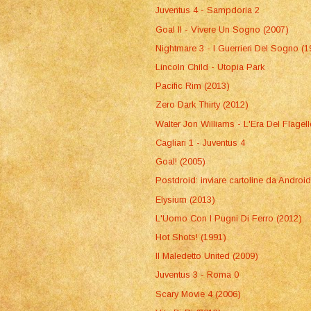
Juventus 4 - Sampdoria 2
Goal II - Vivere Un Sogno (2007)
Nightmare 3 - I Guerrieri Del Sogno (1
Lincoln Child - Utopia Park
Pacific Rim (2013)
Zero Dark Thirty (2012)
Walter Jon Williams - L'Era Del Flagel
Cagliari 1 - Juventus 4
Goal! (2005)
Postdroid: inviare cartoline da Androi
Elysium (2013)
L'Uomo Con I Pugni Di Ferro (2012)
Hot Shots! (1991)
Il Maledetto United (2009)
Juventus 3 - Roma 0
Scary Movie 4 (2006)