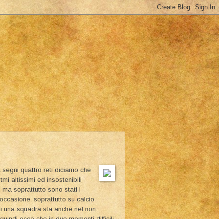
 segni quattro reti diciamo che
mi altissimi ed insostenibili
, ma soprattutto sono stati i
n occasione, soprattutto su calcio
 di una squadra sta anche nel non
quindi ecco che in due momenti difficili