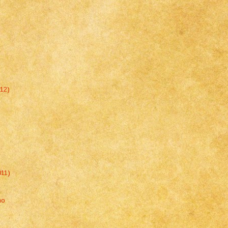
012)
011)
no