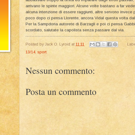
arrivano le spinte maggiori. Alcune volte bastano a far ve
alcuna intenzione di essere raggiunti, altre servono invece p
poco dopo ci pensa Llorente, ancora Vidal questa volta da
Per la Sampdoria autorete di Barzagli e poi ci pensa Gabb
scordato, salutate la capolista senza passare dal via.
Posted by
Jack O. Lyroid
at
11:11
Labe
13/14
,
sport
Nessun commento:
Posta un commento