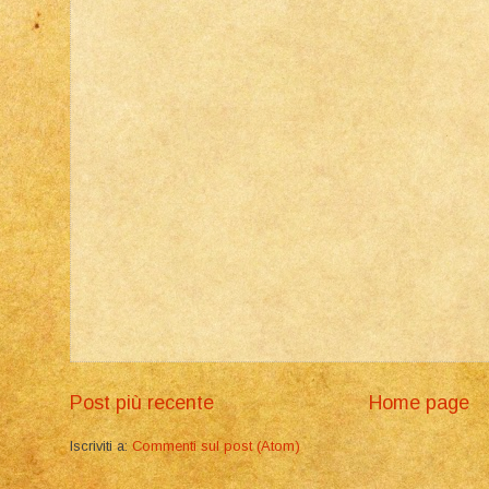
Post più recente
Home page
Iscriviti a:
Commenti sul post (Atom)