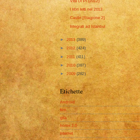
Vita Di Pi (2012)
I libri letti nel 2013
Castle [Stagione 2]
Integrati ad Istanbul
►
2013
(389)
►
2012
(424)
►
2011
(411)
►
2010
(387)
►
2009
(282)
Etichette
Android
film
gita
home 2.0
internet