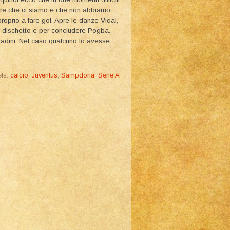
dere che ci siamo e che non abbiamo
roprio a fare gol. Apre le danze Vidal,
l dischetto e per concludere Pogba.
iadini. Nel caso qualcuno lo avesse
ls:
calcio
,
Juventus
,
Sampdoria
,
Serie A