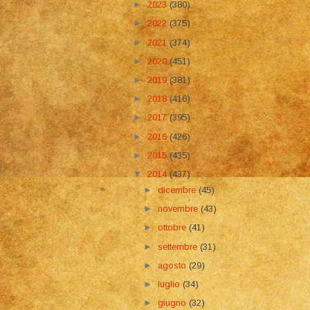
►
2023
(380)
►
2022
(375)
►
2021
(374)
►
2020
(451)
►
2019
(381)
►
2018
(416)
►
2017
(395)
►
2016
(426)
►
2015
(435)
▼
2014
(437)
►
dicembre
(45)
►
novembre
(43)
►
ottobre
(41)
►
settembre
(31)
►
agosto
(29)
►
luglio
(34)
►
giugno
(32)