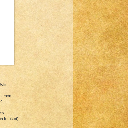
Refn
n Demon
10
ies
n booklet)