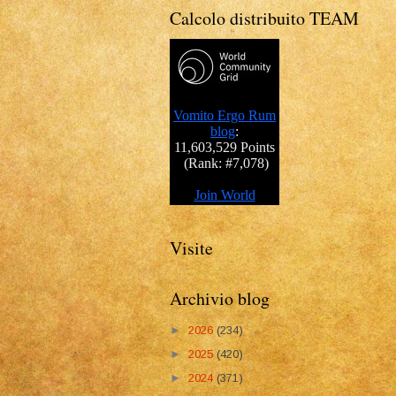
Calcolo distribuito TEAM
Visite
Archivio blog
►
2026
(234)
►
2025
(420)
►
2024
(371)