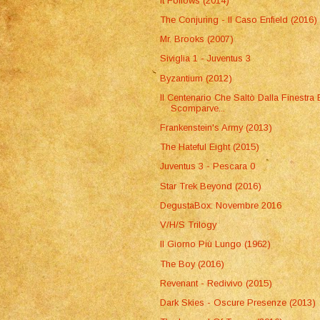
It Follows (2014)
The Conjuring - Il Caso Enfield (2016)
Mr. Brooks (2007)
Siviglia 1 - Juventus 3
Byzantium (2012)
Il Centenario Che Saltò Dalla Finestra 
Scomparve...
Frankenstein's Army (2013)
The Hateful Eight (2015)
Juventus 3 - Pescara 0
Star Trek Beyond (2016)
DegustaBox: Novembre 2016
V/H/S Trilogy
Il Giorno Più Lungo (1962)
The Boy (2016)
Revenant - Redivivo (2015)
Dark Skies - Oscure Presenze (2013)