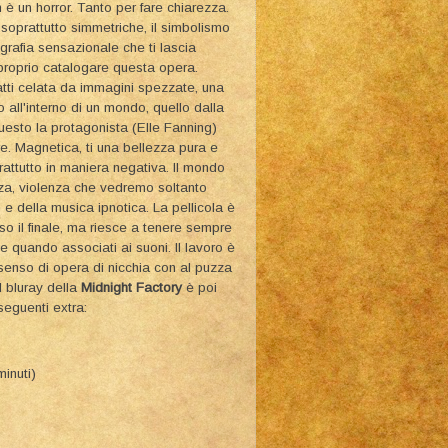
 è un horror. Tanto per fare chiarezza.
 soprattutto simmetriche, il simbolismo
tografia sensazionale che ti lascia
proprio catalogare questa opera.
fatti celata da immagini spezzate, una
all'interno di un mondo, quello dalla
esto la protagonista (Elle Fanning)
re. Magnetica, ti una bellezza pura e
prattutto in maniera negativa. Il mondo
ezza, violenza che vedremo soltanto
n e della musica ipnotica. La pellicola è
o il finale, ma riesce a tenere sempre
ie quando associati ai suoni. Il lavoro è
senso di opera di nicchia con al puzza
Il bluray della
Midnight Factory
è poi
seguenti extra:
inuti)