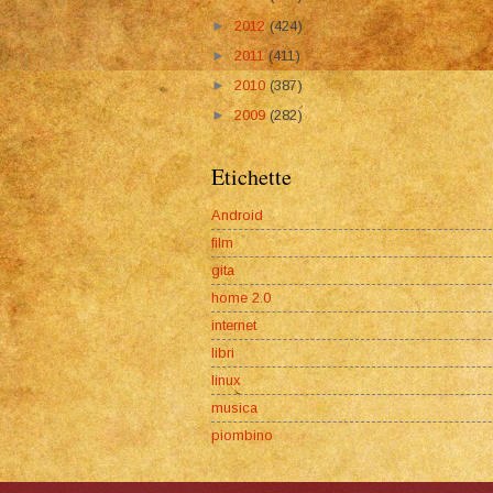
►
2012
(424)
►
2011
(411)
►
2010
(387)
►
2009
(282)
Etichette
Android
film
gita
home 2.0
internet
libri
linux
musica
piombino