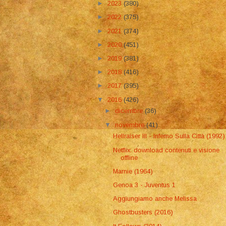
►
2023
(380)
►
2022
(375)
►
2021
(374)
►
2020
(451)
►
2019
(381)
►
2018
(416)
►
2017
(395)
▼
2016
(426)
►
dicembre
(36)
▼
novembre
(41)
Hellraiser III - Inferno Sulla Città (1992)
Netflix: download contenuti e visione
offline
Marnie (1964)
Genoa 3 - Juventus 1
Aggiungiamo anche Melissa
Ghostbusters (2016)