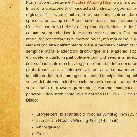
Non si può etichettare e
Nicolas Winding Refn
lo sa, ma non
E' però la creazione di un cineasta che sfrutta le geometrie
e gli specchi, il silenzio interrotto da suoni musicali, una fo
spesso a bocca aperta. E con tutte queste cose, non puoi 
L'ossessione della bellezza è in primo piano, l'intimità dei 
colonna sonora che invade le scene prive di suono. E siamo 
moda, già raccontato in numerose salse, ma mai come in qu
viene fagocitata dall'ambiente ostile e perverso dell'appari
semplice, attira le attenzioni di chiunque le stia attorno, so
è crudele, e quello in particolare è colmo di invidia, amar
nelle scene finali, ma che aleggia nell'aria elettrica dei neo
girata bene, ha un accelerazione importante e macabra vers
la solita cadenza, le immagini ed i colori ti colpiscono spec
senza dubbio encomiabile, anche se soffre un po' per quel 
sotto il naso. E' davvero gradevole, intelligente, simbolico. 
perfetto: video strabiliante, audio italiano DTS MA HD, ed i 
Disco:
Storyletters: lo scandalo di Nicolas Winding Refn (23 m
Intervista a Nicolas Winding Refn (34 minuti)
Photogallery
Trailer