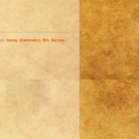
els:
bluray
,
drammatico
,
film
,
Nicolas