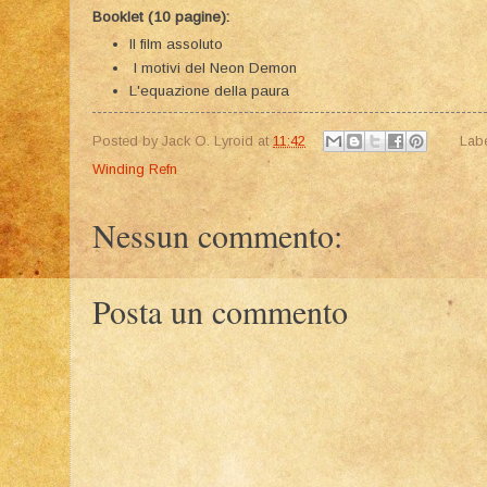
Booklet (10 pagine):
Il film assoluto
I motivi del Neon Demon
L'equazione della paura
Posted by
Jack O. Lyroid
at
11:42
Lab
Winding Refn
Nessun commento:
Posta un commento