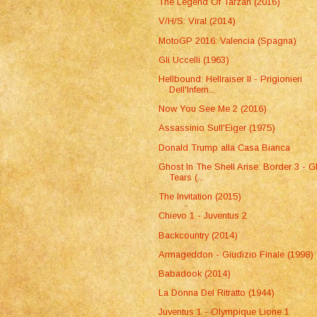
The Legend Of Tarzan (2016)
V/H/S: Viral (2014)
MotoGP 2016: Valencia (Spagna)
Gli Uccelli (1963)
Hellbound: Hellraiser II - Prigionieri
Dell'Infern...
Now You See Me 2 (2016)
Assassinio Sull'Eiger (1975)
Donald Trump alla Casa Bianca
Ghost In The Shell Arise: Border 3 - G
Tears (...
The Invitation (2015)
Chievo 1 - Juventus 2
Backcountry (2014)
Armageddon - Giudizio Finale (1998)
Babadook (2014)
La Donna Del Ritratto (1944)
Juventus 1 - Olympique Lione 1