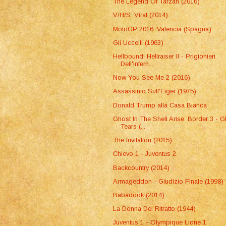
The Legend Of Tarzan (2016)
V/H/S: Viral (2014)
MotoGP 2016: Valencia (Spagna)
Gli Uccelli (1963)
Hellbound: Hellraiser II - Prigionieri
Dell'Infern...
Now You See Me 2 (2016)
Assassinio Sull'Eiger (1975)
Donald Trump alla Casa Bianca
Ghost In The Shell Arise: Border 3 - G
Tears (...
The Invitation (2015)
Chievo 1 - Juventus 2
Backcountry (2014)
Armageddon - Giudizio Finale (1998)
Babadook (2014)
La Donna Del Ritratto (1944)
Juventus 1 - Olympique Lione 1