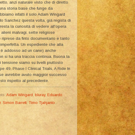
to, anzi naturale visto che di diretto
: una storia base che funge da
 Abbiamo infatti il solo Adam Wingard
 Sanchez questa volta, già regista di
 resta la curiosità di vedere all'opera
alieni malvagi, sette religiose
riprese da finto documentario e tanto
 imperfetta. Un espediente che alla
ra è addosso ad un cane) anche
n si ha una traccia continua. Buona la
i tensione siamo su livelli piuttosto
e 49, Phase I Clinical Trials, A Ride In
orse avrebbe avuto maggior successo
sto rispetto al precedente.
els:
Adam Wingard
,
bluray
,
Eduardo
r
,
Simon Barrett
,
Timo Tjahjanto
,