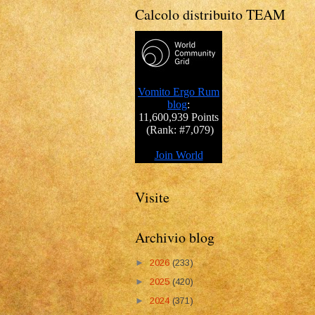
Calcolo distribuito TEAM
Visite
Archivio blog
►
2026
(233)
►
2025
(420)
►
2024
(371)