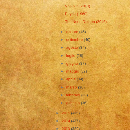
V/H/S 2 (2013)
Psyco (1960)
The Neon Demon (2016)
►
ottobre
(45)
►
settembre
(40)
►
agosto
(34)
►
luglio
(28)
►
giugno
(37)
►
maggio
(32)
►
aprile
(34)
►
marzo
(30)
►
febbraio
(33)
►
gennaio
(36)
►
2015
(435)
►
2014
(437)
►
2013
(389)