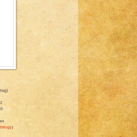
 tag)
 2
10
ies
trilogy
)