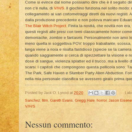
Come si evince dal nome possiamo dire che è il seguito diret
non c'è nulla, di
V/H/S
. Il giochino funziona nel solito modo
collegamento ai vari cortometraggi diretti da nuovi registi.
dalla produzione precedente e non poteva mancare Eduardo
The Blair Witch Project
. Finita la novità, che novità non era,
questi registi alle presi con temi classicamente horror come 
demoniache, zombie e fantasmi. Personalmente non amo le 
meno quella in soggettiva POV: troppo traballante, scossa,
lunga viene a noia e risulta fastidioso (specie se la came
quando saggiamente si cerca di spezzettare la visione e no
dose di sangue, violenza splatter ed il trucco, ma a livello d
scarsi. I capitoli che compongono questa pellicola sono: Tap
The Park, Safe Haven e Slumber Party Alien Abduction. F
nella mia personale classifica se avessero girato prima que
Posted by
Jack O. Lyroid
at
20:20
Lab
Sanchez
,
film
,
Gareth Evans
,
Gregg Hale
,
horror
,
Jason Eisene
V/H/S
Nessun commento: