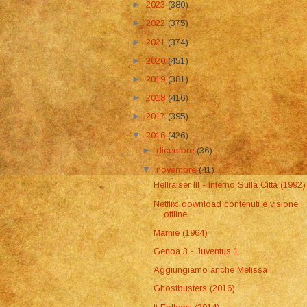
►
2023
(380)
►
2022
(375)
►
2021
(374)
►
2020
(451)
►
2019
(381)
►
2018
(416)
►
2017
(395)
▼
2016
(426)
►
dicembre
(36)
▼
novembre
(41)
Hellraiser III - Inferno Sulla Città (1992)
Netflix: download contenuti e visione
offline
Marnie (1964)
Genoa 3 - Juventus 1
Aggiungiamo anche Melissa
Ghostbusters (2016)