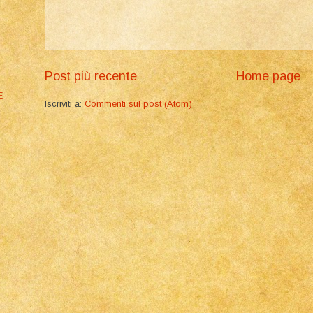
Post più recente
Home page
E
Iscriviti a:
Commenti sul post (Atom)