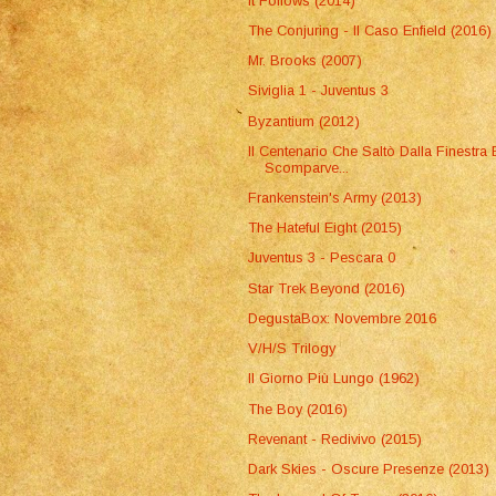
It Follows (2014)
The Conjuring - Il Caso Enfield (2016)
Mr. Brooks (2007)
Siviglia 1 - Juventus 3
Byzantium (2012)
Il Centenario Che Saltò Dalla Finestra 
Scomparve...
Frankenstein's Army (2013)
The Hateful Eight (2015)
Juventus 3 - Pescara 0
Star Trek Beyond (2016)
DegustaBox: Novembre 2016
V/H/S Trilogy
Il Giorno Più Lungo (1962)
The Boy (2016)
Revenant - Redivivo (2015)
Dark Skies - Oscure Presenze (2013)