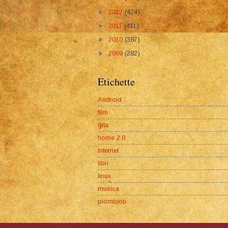
►
2012
(424)
►
2011
(411)
►
2010
(387)
►
2009
(282)
Etichette
Android
film
gita
home 2.0
internet
libri
linux
musica
piombino