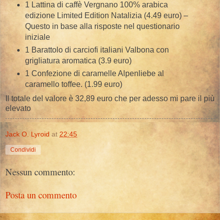
1 Lattina di caffè Vergnano 100% arabica
edizione Limited Edition Natalizia (4.49 euro) –
Questo in base alla risposte nel questionario
iniziale
1 Barattolo di carciofi italiani Valbona con
grigliatura aromatica (3.9 euro)
1 Confezione di caramelle Alpenliebe al
caramello toffee. (1.99 euro)
Il totale del valore è 32,89 euro che per adesso mi pare il più
elevato
Jack O. Lyroid
at
22:45
Condividi
Nessun commento:
Posta un commento