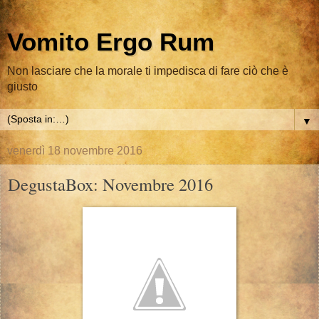
Vomito Ergo Rum
Non lasciare che la morale ti impedisca di fare ciò che è
giusto
▼
venerdì 18 novembre 2016
DegustaBox: Novembre 2016