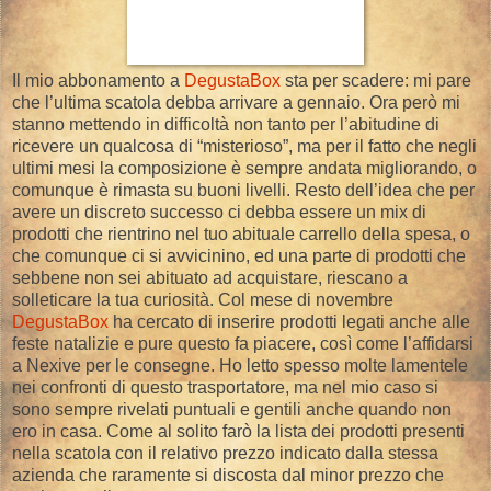
Il mio abbonamento a
DegustaBox
sta per scadere: mi pare
che l’ultima scatola debba arrivare a gennaio. Ora però mi
stanno mettendo in difficoltà non tanto per l’abitudine di
ricevere un qualcosa di “misterioso”, ma per il fatto che negli
ultimi mesi la composizione è sempre andata migliorando, o
comunque è rimasta su buoni livelli. Resto dell’idea che per
avere un discreto successo ci debba essere un mix di
prodotti che rientrino nel tuo abituale carrello della spesa, o
che comunque ci si avvicinino, ed una parte di prodotti che
sebbene non sei abituato ad acquistare, riescano a
solleticare la tua curiosità. Col mese di novembre
DegustaBox
ha cercato di inserire prodotti legati anche alle
feste natalizie e pure questo fa piacere, così come l’affidarsi
a Nexive per le consegne. Ho letto spesso molte lamentele
nei confronti di questo trasportatore, ma nel mio caso si
sono sempre rivelati puntuali e gentili anche quando non
ero in casa. Come al solito farò la lista dei prodotti presenti
nella scatola con il relativo prezzo indicato dalla stessa
azienda che raramente si discosta dal minor prezzo che