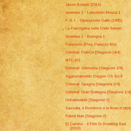
Jason Bourne (2016)
Juventus 2 - Lokomotiv Mosca 1
F. B. I. - Operazione Gatto (1965)
La Francigena nelle Crete Senesi
Juventus 2 - Bologna 1
Futurismo (Pisa, Palazzo Blu)
Criminal: Francia [Stagione [4/4)
MTC #31
Criminal: Germania [Stagione 3/4]
Aggiornamento Oxygen OS 9.0.9
Criminal: Spagna [Stagione 2/4]
Criminal: Gran Bretagna [Stagione 1/4
Unbelievable [Stagione 1]
Sassetta, il Romitorio e le feste d'otto
Future Man [Stagione 2]
El Camino - Il Film Di Breaking Bad
(2019)