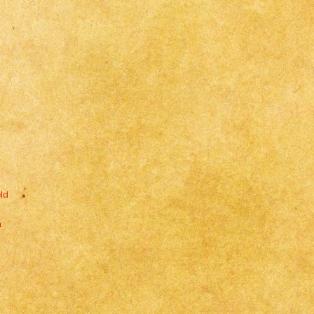
ld
a
]