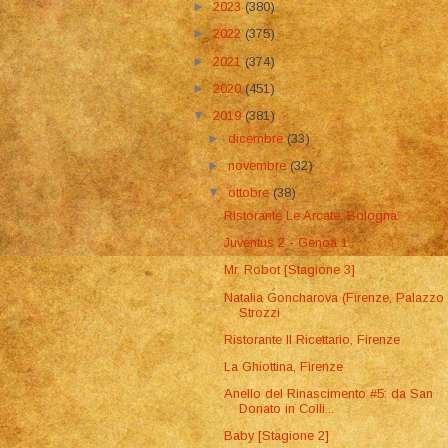
►
2023
(380)
►
2022
(375)
►
2021
(374)
►
2020
(451)
▼
2019
(381)
►
dicembre
(33)
►
novembre
(32)
▼
ottobre
(38)
Ristorante Le Arcate, Bologna
Juventus 2 - Genoa 1
Mr. Robot [Stagione 3]
Natalia Goncharova (Firenze, Palazzo
Strozzi
Ristorante Il Ricettario, Firenze
La Ghiottina, Firenze
Anello del Rinascimento #5: da San
Donato in Colli...
Baby [Stagione 2]