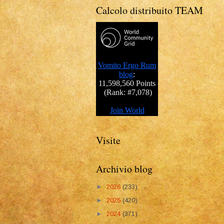
Calcolo distribuito TEAM
Visite
Archivio blog
►
2026
(233)
►
2025
(420)
►
2024
(371)