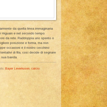
larmente da quella linea immaginaria
 di Higuain e nel secondo tempo
asioni da rete. Raddoppia uno spento o
igliore posizione e forma, ma non
oppe occasioni è il nostro cecchino
 tentativi di fila, così decide di segnare
a sua banda.
els:
Bayer Leverkusen
,
calcio
,