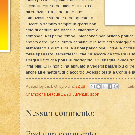
inconcludente e per niente cinico. La
differenza sulla carta tra le due
formazioni è siderale e per questo la
Juventus sembra sempre in grado non
solo di gestire, ma anche di affondare a
comando. Nel primo tempo i bianconeri non brillano partico
che va oltre Pjanic. Arriva comunque la rete del vantaggio
aumentano a dismisura le azioni pericolose, i tiri e le occ
forse spaesato Bernardeschi che ha ancora da trovare la m
sbaglia il tiro che porta al raddoppio. Chi sbaglia invece tr
infallibile: CR7 non ci ha abituato a vedersi parare più di tre
anche lui e mette tutti d'accordo. Adesso testa a Conte e l
Posted by
Jack O. Lyroid
at
22:58
Lab
Champions League 19/20
,
Juventus
,
sport
Nessun commento:
Posta un commento