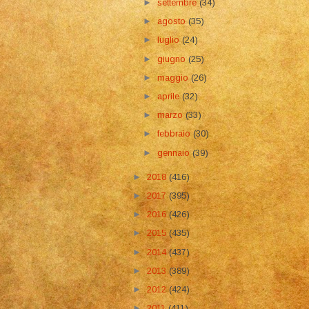
►
settembre
(34)
►
agosto
(35)
►
luglio
(24)
►
giugno
(25)
►
maggio
(26)
►
aprile
(32)
►
marzo
(33)
►
febbraio
(30)
►
gennaio
(39)
►
2018
(416)
►
2017
(395)
►
2016
(426)
►
2015
(435)
►
2014
(437)
►
2013
(389)
►
2012
(424)
►
2011
(411)