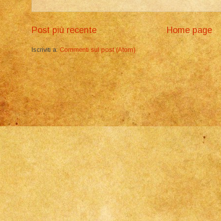
Post più recente
Home page
Iscriviti a:
Commenti sul post (Atom)