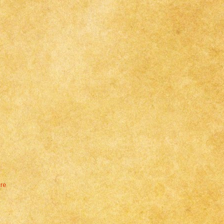
]
bre