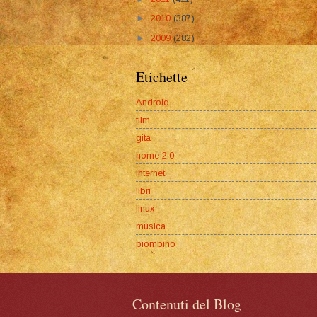
►
2010
(387)
►
2009
(282)
Etichette
Android
film
gita
home 2.0
internet
libri
linux
musica
piombino
Contenuti del Blog