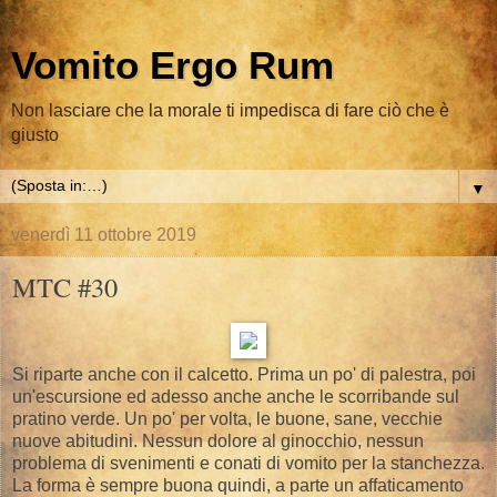
Vomito Ergo Rum
Non lasciare che la morale ti impedisca di fare ciò che è
giusto
▼
venerdì 11 ottobre 2019
MTC #30
Si riparte anche con il calcetto. Prima un po' di palestra, poi
un'escursione ed adesso anche anche le scorribande sul
pratino verde. Un po' per volta, le buone, sane, vecchie
nuove abitudini. Nessun dolore al ginocchio, nessun
problema di svenimenti e conati di vomito per la stanchezza.
La forma è sempre buona quindi, a parte un affaticamento