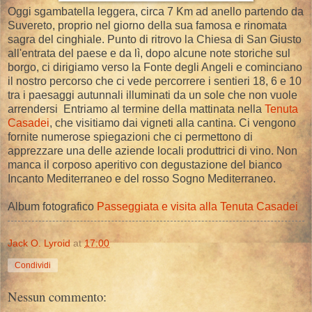
Oggi sgambatella leggera, circa 7 Km ad anello partendo da
Suvereto, proprio nel giorno della sua famosa e rinomata
sagra del cinghiale. Punto di ritrovo la Chiesa di San Giusto
all'entrata del paese e da lì, dopo alcune note storiche sul
borgo, ci dirigiamo verso la Fonte degli Angeli e cominciano
il nostro percorso che ci vede percorrere i sentieri 18, 6 e 10
tra i paesaggi autunnali illuminati da un sole che non vuole
arrendersi Entriamo al termine della mattinata nella
Tenuta
Casadei
, che visitiamo dai vigneti alla cantina. Ci vengono
fornite numerose spiegazioni che ci permettono di
apprezzare una delle aziende locali produttrici di vino. Non
manca il corposo aperitivo con degustazione del bianco
Incanto Mediterraneo e del rosso Sogno Mediterraneo.
Album fotografico
Passeggiata e visita alla Tenuta Casadei
Jack O. Lyroid
at
17:00
Condividi
Nessun commento: