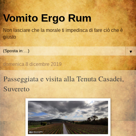
Vomito Ergo Rum
Non lasciare che la morale ti impedisca di fare ciò che è
giusto
▼
domenica 8 dicembre 2019
Passeggiata e visita alla Tenuta Casadei,
Suvereto