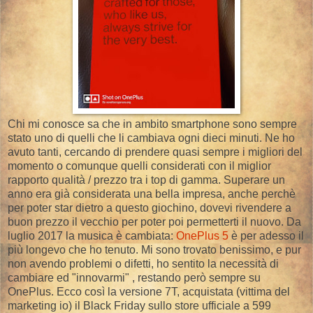
Chi mi conosce sa che in ambito smartphone sono sempre
stato uno di quelli che li cambiava ogni dieci minuti. Ne ho
avuto tanti, cercando di prendere quasi sempre i migliori del
momento o comunque quelli considerati con il miglior
rapporto qualità / prezzo tra i top di gamma. Superare un
anno era già considerata una bella impresa, anche perchè
per poter star dietro a questo giochino, dovevi rivendere a
buon prezzo il vecchio per poter poi permetterti il nuovo. Da
luglio 2017 la musica è cambiata:
OnePlus 5
è per adesso il
più longevo che ho tenuto. Mi sono trovato benissimo, e pur
non avendo problemi o difetti, ho sentito la necessità di
cambiare ed "innovarmi" , restando però sempre su
OnePlus. Ecco così la versione 7T, acquistata (vittima del
marketing io) il Black Friday sullo store ufficiale a 599