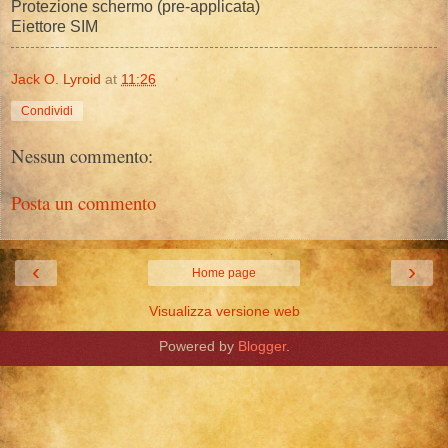
Protezione schermo (pre-applicata)
Eiettore SIM
Jack O. Lyroid
at
11:26
Condividi
Nessun commento:
Posta un commento
‹
›
Home page
Visualizza versione web
Powered by
Blogger
.