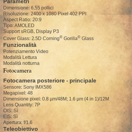
Parametri
Dimensione: 6,55 pollici
Risoluzione: 2400 x 1080 Pixel 402 PPI
Aspect Ratio: 20:9
Tipo: AMOLED
Support sRGB, Display P3
®
®
Cover Glass: 2.5D Corning
Gorilla
Glass
Funzionalità
Potenziamento Video
Modalità Lettura
Modalità notturna
Fotocamera
Fotocamera posteriore - principale
Sensore: Sony IMX586
Megapixel: 48
Dimensione pixel: 0.8 µm/48M; 1.6 µm (4 in 1)/12M
Lens Quantity: 7P
OIS: Sì
EIS: Sì
Apertura: f/1.6
Teleobiettivo