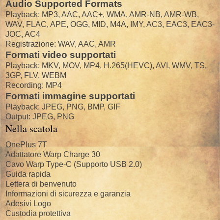
Audio Supported Formats
Playback: MP3, AAC, AAC+, WMA, AMR-NB, AMR-WB,
WAV, FLAC, APE, OGG, MID, M4A, IMY, AC3, EAC3, EAC3-
JOC, AC4
Registrazione: WAV, AAC, AMR
Formati video supportati
Playback: MKV, MOV, MP4, H.265(HEVC), AVI, WMV, TS,
3GP, FLV, WEBM
Recording: MP4
Formati immagine supportati
Playback: JPEG, PNG, BMP, GIF
Output: JPEG, PNG
Nella scatola
OnePlus 7T
Adattatore Warp Charge 30
Cavo Warp Type-C (Supporto USB 2.0)
Guida rapida
Lettera di benvenuto
Informazioni di sicurezza e garanzia
Adesivi Logo
Custodia protettiva