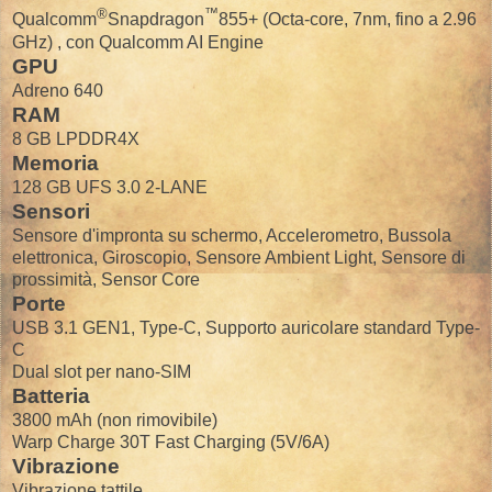
®
™
Qualcomm
Snapdragon
855+ (Octa-core, 7nm, fino a 2.96
GHz) , con Qualcomm AI Engine
GPU
Adreno 640
RAM
8 GB LPDDR4X
Memoria
128 GB UFS 3.0 2-LANE
Sensori
Sensore d'impronta su schermo, Accelerometro, Bussola
elettronica, Giroscopio, Sensore Ambient Light, Sensore di
prossimità, Sensor Core
Porte
USB 3.1 GEN1, Type-C, Supporto auricolare standard Type-
C
Dual slot per nano-SIM
Batteria
3800 mAh (non rimovibile)
Warp Charge 30T Fast Charging (5V/6A)
Vibrazione
Vibrazione tattile