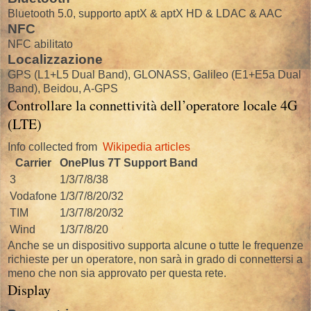
Bluetooth 5.0, supporto aptX & aptX HD & LDAC & AAC
NFC
NFC abilitato
Localizzazione
GPS (L1+L5 Dual Band), GLONASS, Galileo (E1+E5a Dual
Band), Beidou, A-GPS
Controllare la connettività dell’operatore locale 4G
(LTE)
Info collected from
Wikipedia articles
Carrier
OnePlus 7T Support Band
3
1/3/7/8/38
Vodafone
1/3/7/8/20/32
TIM
1/3/7/8/20/32
Wind
1/3/7/8/20
Anche se un dispositivo supporta alcune o tutte le frequenze
richieste per un operatore, non sarà in grado di connettersi a
meno che non sia approvato per questa rete.
Display