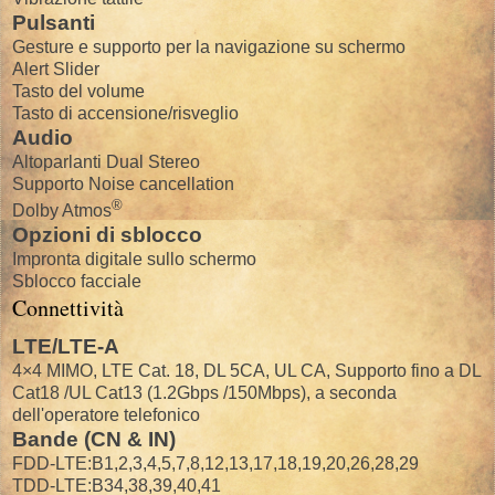
Pulsanti
Gesture e supporto per la navigazione su schermo
Alert Slider
Tasto del volume
Tasto di accensione/risveglio
Audio
Altoparlanti Dual Stereo
Supporto Noise cancellation
®
Dolby Atmos
Opzioni di sblocco
Impronta digitale sullo schermo
Sblocco facciale
Connettività
LTE/LTE-A
4×4 MIMO, LTE Cat. 18, DL 5CA, UL CA, Supporto fino a DL
Cat18 /UL Cat13 (1.2Gbps /150Mbps), a seconda
dell'operatore telefonico
Bande (CN & IN)
FDD-LTE:B1,2,3,4,5,7,8,12,13,17,18,19,20,26,28,29
TDD-LTE:B34,38,39,40,41