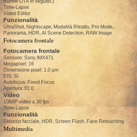
tramite OTA in seguito.)
Time-Lapse
Video Editor
Funzionalità
UltraShot, Nightscape, Modalità Ritratto, Pro Mode,
Panorama, HDR, AI Scene Detection, RAW Image
Fotocamera frontale
Fotocamera frontale
Sensore: Sony IMX471
Megapixel: 16
Dimensione pixel: 1.0 µm
EIS: Sì
Autofocus: Fixed Focus
Apertura: f/2.0
Video
1080P video a 30 fps
Time-Lapse
Funzionalità
Sblocco facciale, HDR, Screen Flash, Face Retouching
Multimedia