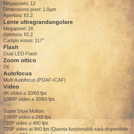
Megapixels: 12
Dimensione pixel: 1.0µm
Apertura: f/2.2
Lente ultragrandangolare
Megapixel: 16
Apertura: f/2.2
Campo visivo: 117°
Flash
Dual LED Flash
Zoom ottico
2X
Autofocus
Multi Autofocus (PDAF+CAF)
Video
4K video a 30/60 fps
1080P video a 30/60 fps
Super Slow Motion:
1080P video a 240 fps
720P video a 480 fps
720P video at 960 fps (Questa funzionalità sarà disponibile