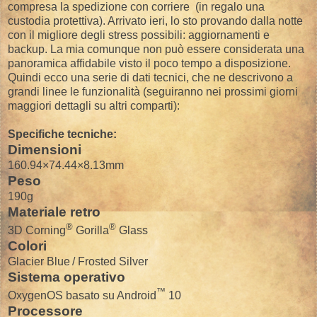
compresa la spedizione con corriere (in regalo una
custodia protettiva). Arrivato ieri, lo sto provando dalla notte
con il migliore degli stress possibili: aggiornamenti e
backup. La mia comunque non può essere considerata una
panoramica affidabile visto il poco tempo a disposizione.
Quindi ecco una serie di dati tecnici, che ne descrivono a
grandi linee le funzionalità (seguiranno nei prossimi giorni
maggiori dettagli su altri comparti):
Specifiche tecniche:
Dimensioni
160.94×74.44×8.13mm
Peso
190g
Materiale retro
®
®
3D Corning
Gorilla
Glass
Colori
Glacier Blue / Frosted Silver
Sistema operativo
™
OxygenOS basato su Android
10
Processore