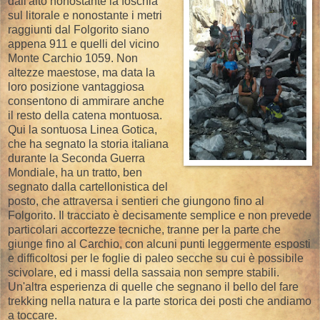
dall'alto nonostante la foschia
sul litorale e nonostante i metri
raggiunti dal Folgorito siano
appena 911 e quelli del vicino
Monte Carchio 1059. Non
altezze maestose, ma data la
loro posizione vantaggiosa
consentono di ammirare anche
il resto della catena montuosa.
Qui la sontuosa Linea Gotica,
che ha segnato la storia italiana
durante la Seconda Guerra
Mondiale, ha un tratto, ben
segnato dalla cartellonistica del
posto, che attraversa i sentieri che giungono fino al
Folgorito. Il tracciato è decisamente semplice e non prevede
particolari accortezze tecniche, tranne per la parte che
giunge fino al Carchio, con alcuni punti leggermente esposti
e difficoltosi per le foglie di paleo secche su cui è possibile
scivolare, ed i massi della sassaia non sempre stabili.
Un'altra esperienza di quelle che segnano il bello del fare
trekking nella natura e la parte storica dei posti che andiamo
a toccare.