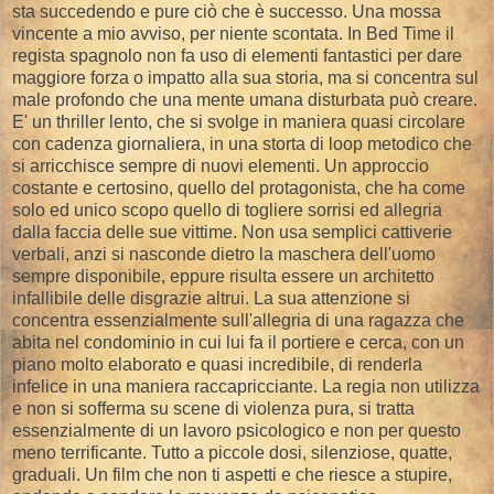
sta succedendo e pure ciò che è successo. Una mossa
vincente a mio avviso, per niente scontata. In Bed Time il
regista spagnolo non fa uso di elementi fantastici per dare
maggiore forza o impatto alla sua storia, ma si concentra sul
male profondo che una mente umana disturbata può creare.
E' un thriller lento, che si svolge in maniera quasi circolare
con cadenza giornaliera, in una storta di loop metodico che
si arricchisce sempre di nuovi elementi. Un approccio
costante e certosino, quello del protagonista, che ha come
solo ed unico scopo quello di togliere sorrisi ed allegria
dalla faccia delle sue vittime. Non usa semplici cattiverie
verbali, anzi si nasconde dietro la maschera dell'uomo
sempre disponibile, eppure risulta essere un architetto
infallibile delle disgrazie altrui. La sua attenzione si
concentra essenzialmente sull'allegria di una ragazza che
abita nel condominio in cui lui fa il portiere e cerca, con un
piano molto elaborato e quasi incredibile, di renderla
infelice in una maniera raccapricciante. La regia non utilizza
e non si sofferma su scene di violenza pura, si tratta
essenzialmente di un lavoro psicologico e non per questo
meno terrificante. Tutto a piccole dosi, silenziose, quatte,
graduali. Un film che non ti aspetti e che riesce a stupire,