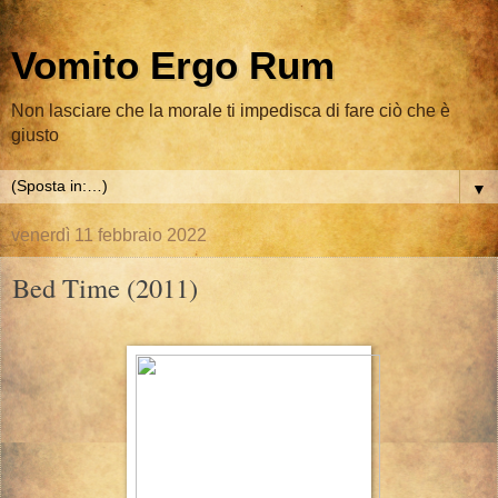
Vomito Ergo Rum
Non lasciare che la morale ti impedisca di fare ciò che è
giusto
▼
venerdì 11 febbraio 2022
Bed Time (2011)