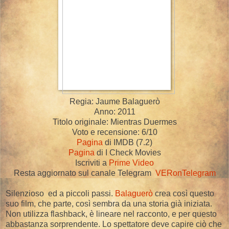
Regia: Jaume Balaguerò
Anno: 2011
Titolo originale: Mientras Duermes
Voto e recensione: 6/10
Pagina
di IMDB (7.2)
Pagina
di I Check Movies
Iscriviti a
Prime Video
Resta aggiornato sul canale Telegram
VERonTelegram
Silenzioso ed a piccoli passi.
Balaguerò
crea così questo
suo film, che parte, così sembra da una storia già iniziata.
Non utilizza flashback, è lineare nel racconto, e per questo
abbastanza sorprendente. Lo spettatore deve capire ciò che