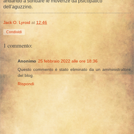
andando a sondare le movenze da psicopatico
dell'aguzzino.
Jack O. Lyroid
at
12:46
Condividi
1 commento:
Anonimo
25 febbraio 2022 alle ore 18:36
Questo commento è stato eliminato da un amministratore
del blog.
Rispondi