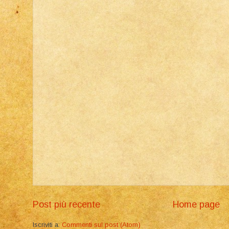
Post più recente
Home page
Iscriviti a:
Commenti sul post (Atom)