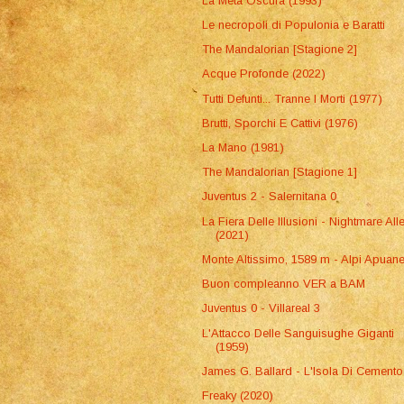
La Metà Oscura (1993)
Le necropoli di Populonia e Baratti
The Mandalorian [Stagione 2]
Acque Profonde (2022)
Tutti Defunti... Tranne I Morti (1977)
Brutti, Sporchi E Cattivi (1976)
La Mano (1981)
The Mandalorian [Stagione 1]
Juventus 2 - Salernitana 0
La Fiera Delle Illusioni - Nightmare All
(2021)
Monte Altissimo, 1589 m - Alpi Apuan
Buon compleanno VER a BAM
Juventus 0 - Villareal 3
L'Attacco Delle Sanguisughe Giganti
(1959)
James G. Ballard - L'Isola Di Cemento
Freaky (2020)