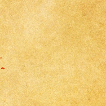
ey
e #4