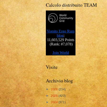
Calcolo distribuito TEAM
Visite
Archivio blog
►
2026
(234)
►
2025
(420)
►
2024
(371)