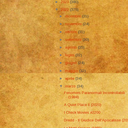
►
2023
(380)
▼
2022
(375)
►
dicembre
(31)
►
novembre
(24)
►
ottobre
(31)
►
settembre
(30)
►
agosto
(35)
►
luglio
(32)
►
giugno
(24)
►
maggio
(32)
►
aprile
(34)
▼
marzo
(34)
Fenomeni Paranormali Incontrollabili
(1984)
A Quiet Place II (2020)
I Check Movies #2200
Dredd - Il Giudice Dell'Apocalisse (20