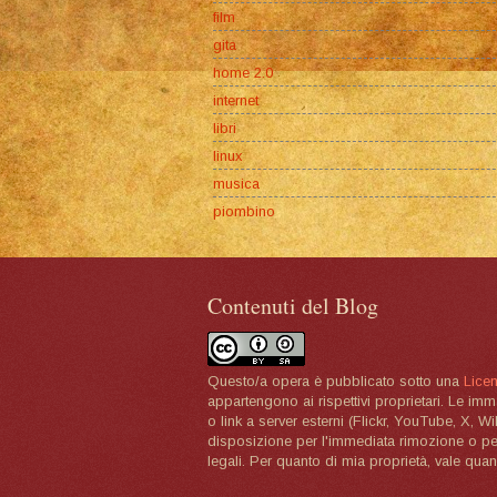
film
gita
home 2.0
internet
libri
linux
musica
piombino
Contenuti del Blog
Questo/a opera è pubblicato sotto una
Lice
appartengono ai rispettivi proprietari. Le im
o link a server esterni (Flickr, YouTube, X, W
disposizione per l'immediata rimozione o per 
legali. Per quanto di mia proprietà, vale quan