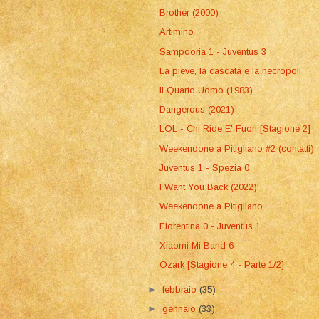
Brother (2000)
Artimino
Sampdoria 1 - Juventus 3
La pieve, la cascata e la necropoli
Il Quarto Uomo (1983)
Dangerous (2021)
LOL - Chi Ride E' Fuori [Stagione 2]
Weekendone a Pitigliano #2 (contatti)
Juventus 1 - Spezia 0
I Want You Back (2022)
Weekendone a Pitigliano
Fiorentina 0 - Juventus 1
Xiaomi Mi Band 6
Ozark [Stagione 4 - Parte 1/2]
►
febbraio
(35)
►
gennaio
(33)