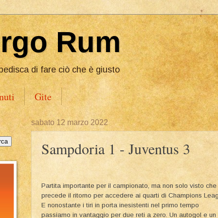
Ergo Rum
pedisca di fare ciò che è giusto
nuti
Gite
sabato 12 marzo 2022
Sampdoria 1 - Juventus 3
Partita importante per il campionato, ma non solo visto che
precede il ritorno per accedere ai quarti di Champions Lea
E nonostante i tiri in porta inesistenti nel primo tempo
passiamo in vantaggio per due reti a zero. Un autogol e un