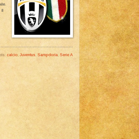
ile.
Il
els:
calcio
,
Juventus
,
Sampdoria
,
Serie A