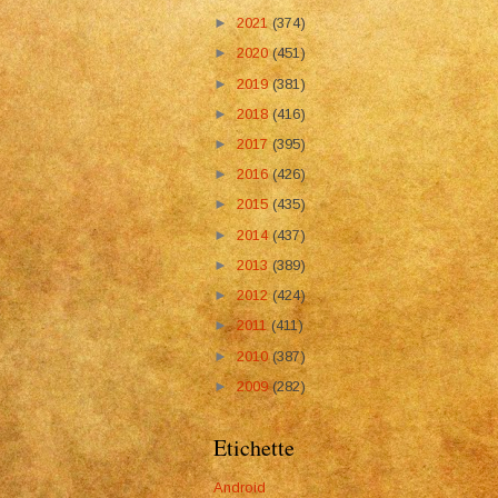
►
2021
(374)
►
2020
(451)
►
2019
(381)
►
2018
(416)
►
2017
(395)
►
2016
(426)
►
2015
(435)
►
2014
(437)
►
2013
(389)
►
2012
(424)
►
2011
(411)
►
2010
(387)
►
2009
(282)
Etichette
Android