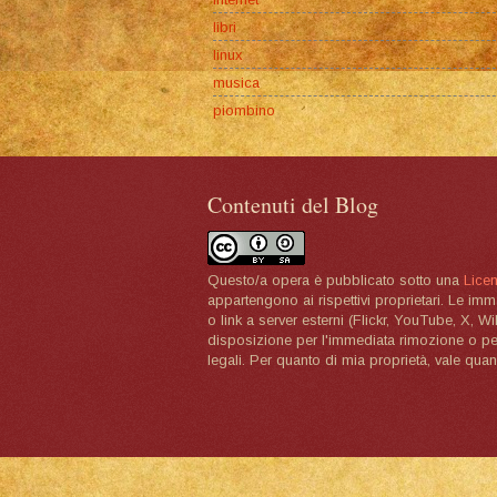
libri
linux
musica
piombino
Contenuti del Blog
Questo/a opera è pubblicato sotto una
Lice
appartengono ai rispettivi proprietari. Le im
o link a server esterni (Flickr, YouTube, X, W
disposizione per l'immediata rimozione o per 
legali. Per quanto di mia proprietà, vale quan