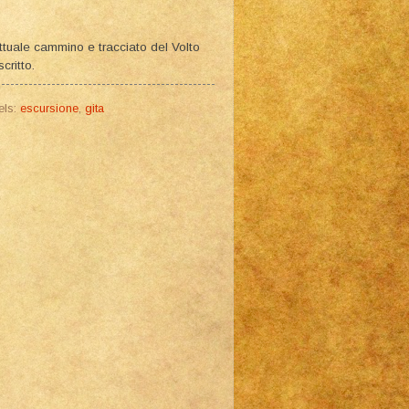
attuale cammino e tracciato del Volto
critto.
els:
escursione
,
gita