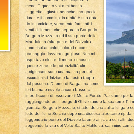
meno. E questa volta mi hanno
suggerito il giusto: neanche una goccia
durante il cammino. In realtà è una data
da incorniciare, veramente fortunati. I
venti chilometri che separano Barga da
Borgo a Mozzano ed il suo ponte della
Maddalena (aka ponte del Diavolo)
sono risultati caldi, colorati e con un
paesaggio davvero rigoglioso. Non mi
aspettavo niente di meno: conosco
queste zone e le potenzialità che
sprigionano sono una manna per noi
escursionisti. Iniziamo la nostra tappa
dal possente Duomo di Barga, ma come
ieri bruma e nuvole ancora basse ci
impediscono di osservare il Monte Forato. Passiamo per la
raggiungendo poi il borgo di Ghivizzano e la sua torre. Prima
giornata, Borgo a Mozzano, ci attende una salita lunga e cos
letto del fiume Serchio dopo una discesa altrettanto ripida.
leggendario ponte del Diavolo faremo amicizia con altri du
seguendo la vita del Volto Santo Matildica, cammino con cui 