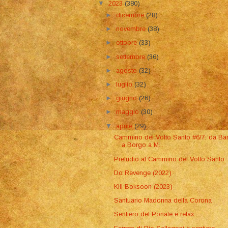
▼
2023
(380)
►
dicembre
(28)
►
novembre
(38)
►
ottobre
(33)
►
settembre
(36)
►
agosto
(32)
►
luglio
(32)
►
giugno
(26)
►
maggio
(30)
▼
aprile
(29)
Cammino del Volto Santo #6/7: da Ba
a Borgo a M...
Preludio al Cammino del Volto Santo
Do Revenge (2022)
Kill Boksoon (2023)
Santuario Madonna della Corona
Sentiero del Ponale e relax