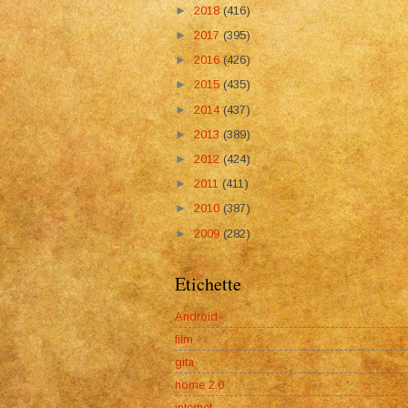
►
2018
(416)
►
2017
(395)
►
2016
(426)
►
2015
(435)
►
2014
(437)
►
2013
(389)
►
2012
(424)
►
2011
(411)
►
2010
(387)
►
2009
(282)
Etichette
Android
film
gita
home 2.0
internet