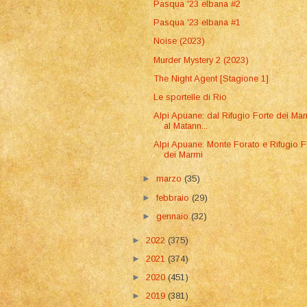
Pasqua '23 elbana #2
Pasqua '23 elbana #1
Noise (2023)
Murder Mystery 2 (2023)
The Night Agent [Stagione 1]
Le sportelle di Rio
Alpi Apuane: dal Rifugio Forte dei Ma
al Matann...
Alpi Apuane: Monte Forato e Rifugio F
dei Marmi
►
marzo
(35)
►
febbraio
(29)
►
gennaio
(32)
►
2022
(375)
►
2021
(374)
►
2020
(451)
►
2019
(381)