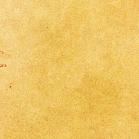
rmi
orte