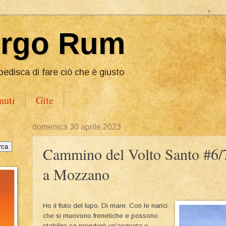
Ergo Rum
pedisca di fare ciò che è giusto
nuti
Gite
domenica 30 aprile 2023
Cammino del Volto Santo #6/
a Mozzano
Ho il fiuto del lupo. Di mare. Con le narici
che si muovono frenetiche e possono
stabilire se prenderò un'acquata o