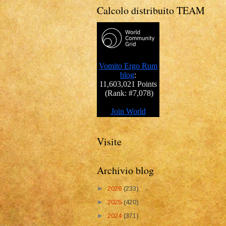
Calcolo distribuito TEAM
Visite
Archivio blog
►
2026
(233)
►
2025
(420)
►
2024
(371)