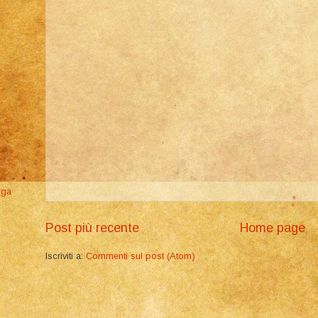
rga
Post più recente
Home page
Iscriviti a:
Commenti sul post (Atom)