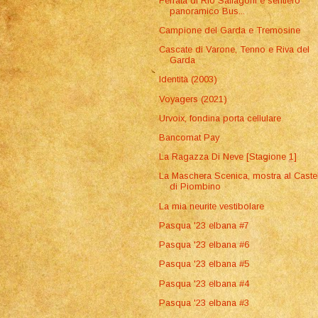
Ferrata di Rio Sallagoni e sentiero
panoramico Bus...
Campione del Garda e Tremosine
Cascate di Varone, Tenno e Riva del
Garda
Identità (2003)
Voyagers (2021)
Urvoix, fondina porta cellulare
Bancomat Pay
La Ragazza Di Neve [Stagione 1]
La Maschera Scenica, mostra al Caste
di Piombino
La mia neurite vestibolare
Pasqua '23 elbana #7
Pasqua '23 elbana #6
Pasqua '23 elbana #5
Pasqua '23 elbana #4
Pasqua '23 elbana #3