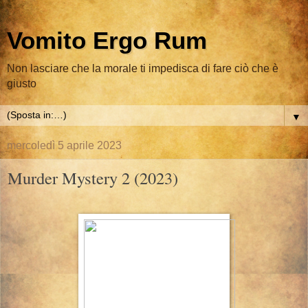
Vomito Ergo Rum
Non lasciare che la morale ti impedisca di fare ciò che è
giusto
▼
mercoledì 5 aprile 2023
Murder Mystery 2 (2023)