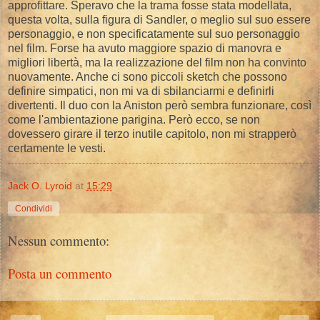
approfittare. Speravo che la trama fosse stata modellata,
questa volta, sulla figura di Sandler, o meglio sul suo essere
personaggio, e non specificatamente sul suo personaggio
nel film. Forse ha avuto maggiore spazio di manovra e
migliori libertà, ma la realizzazione del film non ha convinto
nuovamente. Anche ci sono piccoli sketch che possono
definire simpatici, non mi va di sbilanciarmi e definirli
divertenti. Il duo con la Aniston però sembra funzionare, così
come l'ambientazione parigina. Però ecco, se non
dovessero girare il terzo inutile capitolo, non mi strapperò
certamente le vesti.
Jack O. Lyroid
at
15:29
Condividi
Nessun commento:
Posta un commento