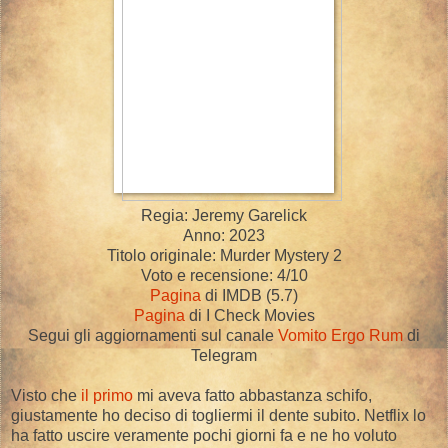
Regia: Jeremy Garelick
Anno: 2023
Titolo originale: Murder Mystery 2
Voto e recensione: 4/10
Pagina
di IMDB (5.7)
Pagina
di I Check Movies
Segui gli aggiornamenti sul canale
Vomito Ergo Rum
di
Telegram
Visto che
il primo
mi aveva fatto abbastanza schifo,
giustamente ho deciso di togliermi il dente subito. Netflix lo
ha fatto uscire veramente pochi giorni fa e ne ho voluto