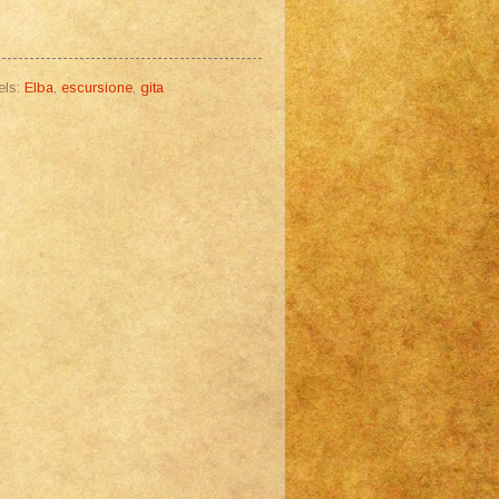
els:
Elba
,
escursione
,
gita