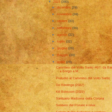
▼
2023
(380)
►
dicembre
(28)
►
novembre
(38)
►
ottobre
(33)
►
settembre
(36)
►
agosto
(32)
►
luglio
(32)
►
giugno
(26)
►
maggio
(30)
▼
aprile
(29)
Cammino del Volto Santo #6/7: da Ba
a Borgo a M...
Preludio al Cammino del Volto Santo
Do Revenge (2022)
Kill Boksoon (2023)
Santuario Madonna della Corona
Sentiero del Ponale e relax