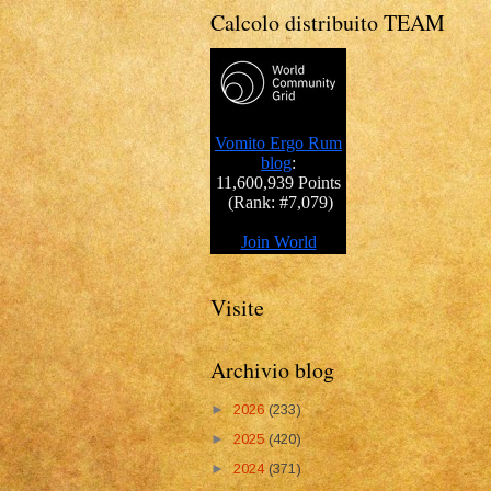
Calcolo distribuito TEAM
Visite
Archivio blog
►
2026
(233)
►
2025
(420)
►
2024
(371)