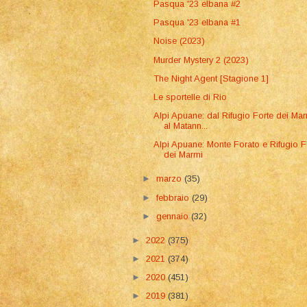
Pasqua '23 elbana #2
Pasqua '23 elbana #1
Noise (2023)
Murder Mystery 2 (2023)
The Night Agent [Stagione 1]
Le sportelle di Rio
Alpi Apuane: dal Rifugio Forte dei Ma
al Matann...
Alpi Apuane: Monte Forato e Rifugio F
dei Marmi
►
marzo
(35)
►
febbraio
(29)
►
gennaio
(32)
►
2022
(375)
►
2021
(374)
►
2020
(451)
►
2019
(381)