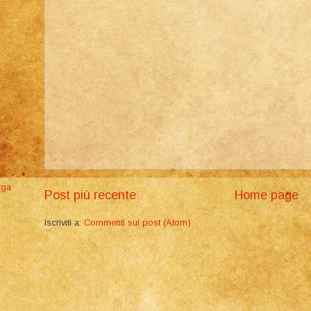
rga
Post più recente
Home page
Iscriviti a:
Commenti sul post (Atom)