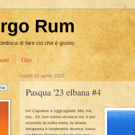
Ergo Rum
pedisca di fare ciò che è giusto
nuti
Gite
lunedì 10 aprile 2023
Pasqua '23 elbana #4
Ieri Capanne e oggi uguale. Ma, ma,
ma... Eh, non esiste un'unica via, e pur
essendo la solita meta, la strada
intrapresa è totalmente diversa. Arrivo
sul Monte Perone e già mi arrivano i