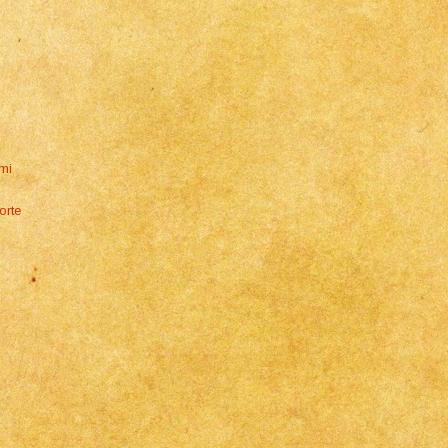
rmi
orte