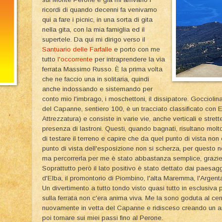
ricordi di quando decenni fa venivamo
qui a fare i picnic, in una sorta di gita
nella gita, con la mia famiglia ed il
supertele. Da qui mi dirigo verso il
Santuario delle Farfalle
e porto con me
tutto
l'occorrente
per intraprendere la via
ferrata Massimo Russo. È la prima volta
che ne faccio una in solitaria, quindi
anche indossando e sistemando per
conto mio l'imbrago, i moschettoni, il dissipatore. Gocciolin
del Capanne, sentiero 100, è un tracciato classificato con 
Attrezzatura) e consiste in varie vie, anche verticali e stret
presenza di lastroni. Questi, quando bagnati, risultano molt
di testare il terreno e capire che da quel punto di vista non 
punto di vista dell'esposizione non si scherza, per questo non
ma percorrerla per me è stato abbastanza semplice, grazi
Soprattutto però il lato positivo è stato dettato dai paesaggi
d'Elba, il promontorio di Piombino, l'alta Maremma, l'Argenta
Un divertimento a tutto tondo visto quasi tutto in esclusiv
sulla ferrata non c'era anima viva. Me la sono goduta al cen
nuovamente in vetta del Capanne e ridisceso creando un anel
poi tornare sui miei passi fino al Perone.