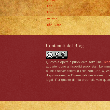
libri
linux
musica
piombino
Contenuti del Blog
Questo/a opera è pubblicato sotto una
Lice
appartengono ai rispettivi proprietari. Le im
o link a server esterni (Flickr, YouTube, X, W
disposizione per l'immediata rimozione o per 
legali. Per quanto di mia proprietà, vale quan