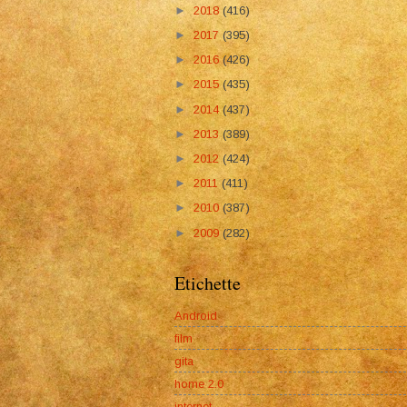
►
2018
(416)
►
2017
(395)
►
2016
(426)
►
2015
(435)
►
2014
(437)
►
2013
(389)
►
2012
(424)
►
2011
(411)
►
2010
(387)
►
2009
(282)
Etichette
Android
film
gita
home 2.0
internet