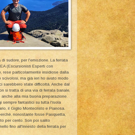
a di sudore, per l'emozione. La ferrata
EEA (Escursionisti Esperti con
te, rese particolarmente insidiose dalla
o scivolosi, ma già ieri ho avuto modo
ci sarebbero state difficoltà. Anche dal
 si tratta di una via di ferrata banale,
e anche alla mia buona preparazione.
 sempre fantastici su tutta l'isola
rio, il Giglio Montecristo e Pianosa.
a perché, nonostante fosse Pasquetta,
to per cento. Son poi salito
lo fino all'innesto della ferrata per