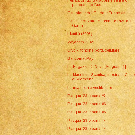
Ferrata di Rio Sallagoni e sentiero
panoramico Bus...
Campione del Garda e Tremosine
Cascate di Varone, Tenno e Riva del
Garda
Identità (2003)
Voyagers (2021)
Urvoix, fondina porta cellulare
Bancomat Pay
La Ragazza Di Neve [Stagione 1]
La Maschera Scenica, mostra al Caste
di Piombino
La mia neurite vestibolare
Pasqua '23 elbana #7
Pasqua '23 elbana #6
Pasqua '23 elbana #5
Pasqua '23 elbana #4
Pasqua '23 elbana #3